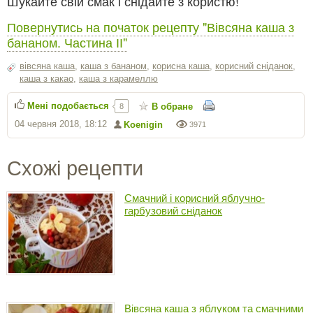
Шукайте свій смак і снідайте з користю!
Повернутись на початок рецепту "Вівсяна каша з
бананом. Частина ІІ"
вівсяна каша
,
каша з бананом
,
корисна каша
,
корисний сніданок
,
каша з какао
,
каша з карамеллю
Мені подобається
В обране
8
04 червня 2018, 18:12
Koenigin
3971
Схожі рецепти
Смачний і корисний яблучно-
гарбузовий сніданок
Вівсяна каша з яблуком та смачними