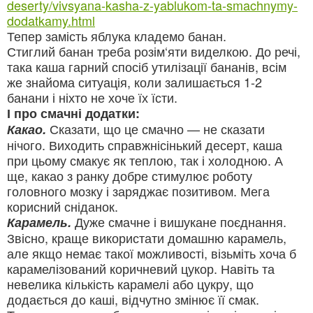
deserty/vivsyana-kasha-z-yablukom-ta-smachnymy-
dodatkamy.html
Тепер замість яблука кладемо банан.
Стиглий банан треба розім‘яти виделкою. До речі,
така каша гарний спосіб утилізації бананів, всім
же знайома ситуація, коли залишається 1-2
банани і ніхто не хоче їх їсти.
І про смачні додатки:
Сказати, що це смачно — не сказати
Какао.
нічого. Виходить справжнісінький десерт, каша
при цьому смакує як теплою, так і холодною. А
ще, какао з ранку добре стимулює роботу
головного мозку і заряджає позитивом. Мега
корисний сніданок.
Дуже смачне і вишукане поєднання.
Карамель.
Звісно, краще використати домашню карамель,
але якщо немає такої можливості, візьміть хоча б
карамелізований коричневий цукор. Навіть та
невелика кількість карамелі або цукру, що
додається до каші, відчутно змінює її смак.