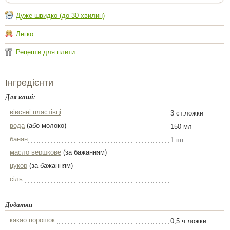
Дуже швидко (до 30 хвилин)
Легко
Рецепти для плити
Інгредієнти
Для каші:
вівсяні пластівці
3 ст.ложки
вода
(або молоко)
150 мл
банан
1 шт.
масло вершкове
(за бажанням)
цукор
(за бажанням)
сіль
Додатки
какао порошок
0,5 ч.ложки