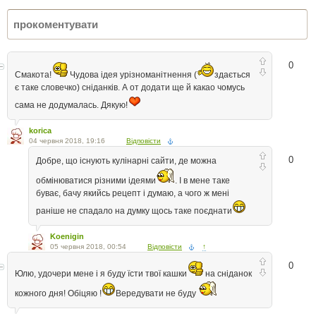
0
Смакота!
Чудова ідея урізноманітнення (
здається
є таке словечко) сніданків. А от додати ще й какао чомусь
сама не додумалась. Дякую!
korica
04 червня 2018, 19:16
Відповісти
0
Добре, що існують кулінарні сайти, де можна
обмінюватися різними ідеями
. І в мене таке
буває, бачу якийсь рецепт і думаю, а чого ж мені
раніше не спадало на думку щось таке поєднати
Koenigin
05 червня 2018, 00:54
Відповісти
↑
0
Юлю, удочери мене і я буду їсти твої кашки
на сніданок
кожного дня! Обіцяю !
Вередувати не буду