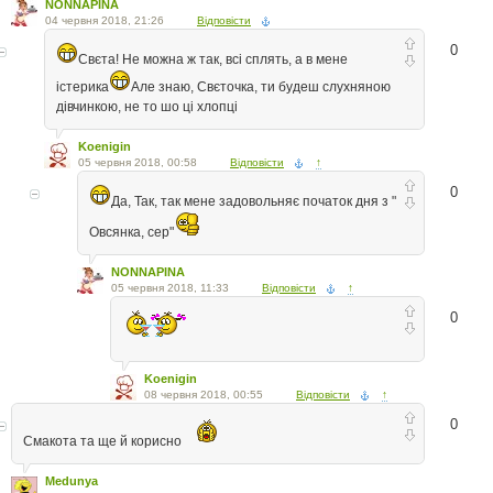
NONNAPINA
04 червня 2018, 21:26
Відповісти
0
Свєта! Не можна ж так, всі сплять, а в мене
істерика
Але знаю, Свєточка, ти будеш слухняною
дівчинкою, не то шо ці хлопці
Koenigin
05 червня 2018, 00:58
Відповісти
↑
0
Да, Так, так мене задовольняє початок дня з "
Овсянка, сер"
NONNAPINA
05 червня 2018, 11:33
Відповісти
↑
0
Koenigin
08 червня 2018, 00:55
Відповісти
↑
0
Смакота та ще й корисно
Medunya