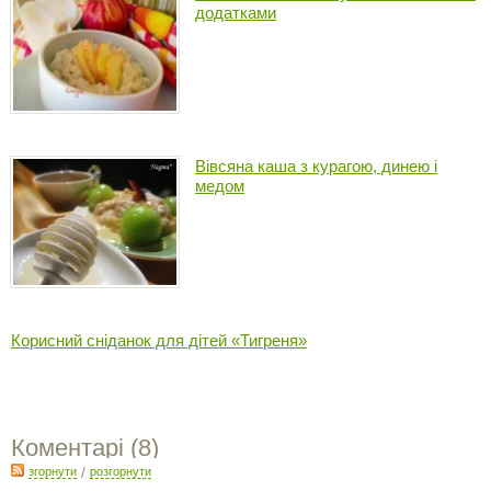
додатками
Вівсяна каша з курагою, динею і
медом
Корисний сніданок для дітей «Тигреня»
Коментарі (
8
)
згорнути
/
розгорнути