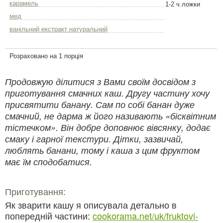
карамель
1-2 ч.ложки
мед
ванільний екстракт натуральний
Розраховано на 1 порція
Продовжую ділитися з Вами своїм досвідом з
приготування смачних каш. Другу частину хочу
присвятити банану. Сам по собі банан дуже
смачний, не дарма ж його називають «бісквітним
тістечком». Він добре доповнює вівсянку, додає
смаку і гарної текстури. Дітки, зазвичай,
люблять банани, тому і каша з цим фруктом
має їм сподобатися.
Приготування:
Як зварити кашу я описувала детально в
попередній частини:
cookorama.net/uk/fruktovi-