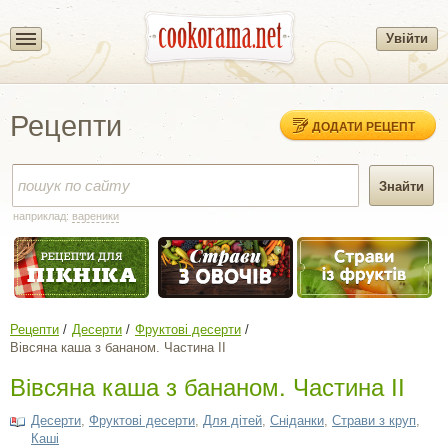
Увійти
Рецепти
ДОДАТИ РЕЦЕПТ
наприклад:
вареники
Рецепти
Десерти
Фруктові десерти
Вівсяна каша з бананом. Частина ІІ
Вівсяна каша з бананом. Частина ІІ
Десерти
,
Фруктові десерти
,
Для дітей
,
Сніданки
,
Страви з круп
,
Каші