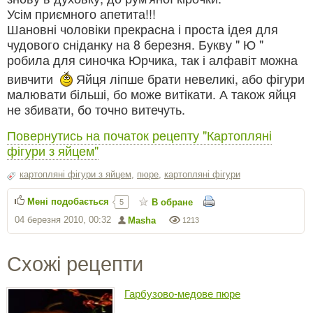
Усім приємного апетита!!!
Шановні чоловіки прекрасна і проста ідея для
чудового сніданку на 8 березня. Букву " Ю "
робила для синочка Юрчика, так і алфавіт можна
вивчити
Яйця ліпше брати невеликі, або фігури
малювати більші, бо може витікати. А також яйця
не збивати, бо точно витечуть.
Повернутись на початок рецепту "Картопляні
фігури з яйцем"
картопляні фігури з яйцем
,
пюре
,
картопляні фігури
Мені подобається
В обране
5
04 березня 2010, 00:32
Masha
1213
Схожі рецепти
Гарбузово-медове пюре