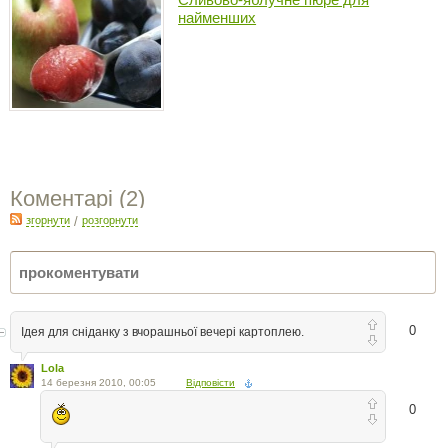
найменших
Коментарі (
2
)
згорнути
/
розгорнути
0
Ідея для сніданку з вчорашньої вечері картоплею.
Lola
14 березня 2010, 00:05
Відповісти
0