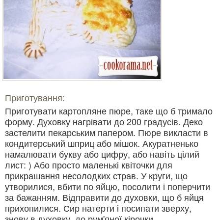
Приготування:
Приготувати картопляне пюре, таке що б тримало
форму. Духовку нагрівати до 200 градусів. Деко
застелити пекарським папером. Пюре викласти в
кондитерський шприц або мішок. Акуратненько
намалювати букву або цифру, або навіть цілий
лист: ) Або просто маленькі квіточки для
прикрашання несолодких страв. У круги, що
утворилися, вбити по яйцю, посолити і поперчити
за бажанням. Відправити до духовки, що б яйця
прихопилися. Сир натерти і посипати зверху,
знову в духовку, до рум'яної кірочки.