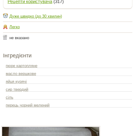
Рецепти користувача
(317)
Дуже швидко (до 30 хвилин)
Легко
не вказано
Інгредієнти
пюре картопляне
масло вершкове
яйця курячі
сир твердий
сіль
перець чорний мелений