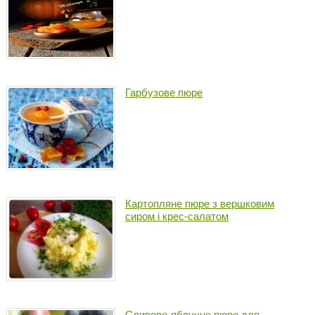
Гарбузове пюре
Картопляне пюре з вершковим
сиром і крес-салатом
Сливово-яблучне пюре для