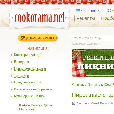
укр
рус
Подбо
Рецепты
ДОБАВИТЬ РЕЦЕПТ
например:
вареники
НАВИГАЦИЯ
Категория блюда
Блюда из...
Национальная кухня
Тип кухни
Праздничный стол
Рецепты
Завтрак с Юлие
Интересная информация
Пирожные с кр
Кулинарные ТВ-шоу
Завтрак с Юлией Высоцкой
Kartata Potata - Даша
Малахова