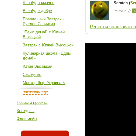
Все буде смачно
Scratch (
Sc
Все буде добре
Рейтинг
+
Правильный Завтрак -
Руслан Сеничкин
Рецепты пользовател
"Едим дома!" с Юлией
Высоцкой
Завтрак с Юлией Высоцкой
Кулинарная школа «Едим
дома!»
Юлия Высоцкая
Смакуємо
МастерШеф Украина 5
показать еще
Новости проекта
Конкурсы
Флешмобы