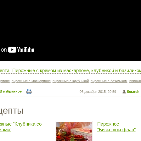
епта "Пирожные с кремом из маскарпоне, клубникой и базилико
арпоне
,
пирожные с маскарпоне
,
пирожные с клубникой
,
пирожные с базиликом
,
пирож
В избранное
06 декабря 2015, 20:59
Scratch
цепты
жные "Клубника со
Пирожное
ками"
"Бизкошокофлан"