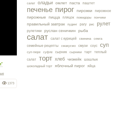
оладьи
омлет
паста
паштет
салат
пирог
печенье
пирожки
пирожное
пирожные
пицца
пляцок
помидоры
пончики
рулет
правильный завтрак
рагу
пудинг
рис
руслан сеничкин
рыба
рулетики
салат
салат с курицей
свинина
семга
суп
семейные рецепты
смузи
соус
смакуємо
сырник
тарт
теплый
суп-пюре
суфле
сырники
торт
хлеб
чизкейк
салат
шашлык
м"
яблочный пирог
яйца
шоколадный торт
ные
1373