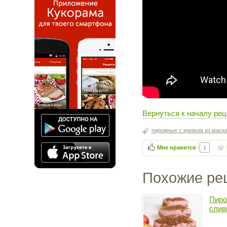
Вернуться к началу рец
пирожные с кремом из маск
Мне нравится
1
Похожие ре
Пиро
слив