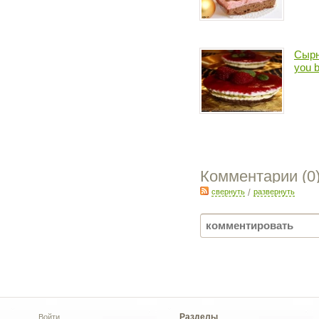
Сырн
you b
Комментарии (
0
свернуть
/
развернуть
Разделы
Войти