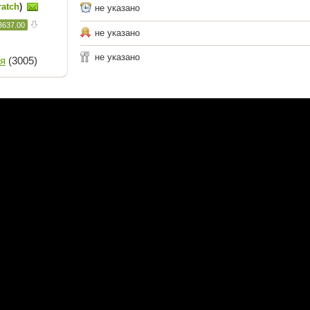
ratch
)
не указано
3637.00
не указано
не указано
я
(3005)