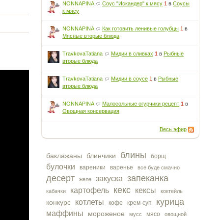
NONNAPINA
Соус "Искандер" к мясу
1
в
Соусы
к мясу
NONNAPINA
Как готовить ленивые голубцы
1
в
Мясные вторые блюда
TravkovaTatiana
Мидии в сливках
1
в
Рыбные
вторые блюда
TravkovaTatiana
Мидии в соусе
1
в
Рыбные
вторые блюда
NONNAPINA
Малосольные огурчики рецепт
1
в
Овощная консервация
Весь эфир
блины
баклажаны
блинчики
борщ
булочки
вареники
варенье
все буде смачно
десерт
запеканка
закуска
желе
кекс
картофель
кексы
кабачки
коктейль
курица
котлеты
конкурс
кофе
крем-суп
маффины
мороженое
мясо
мусс
овощной