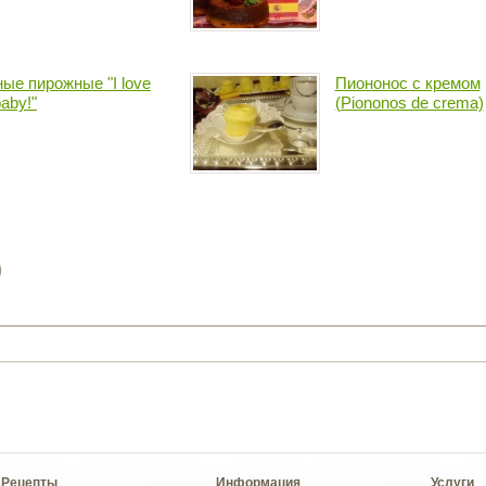
ые пирожные "I love
Пиононос с кремом
aby!"
(Piononos de crema)
)
Рецепты
Информация
Услуги