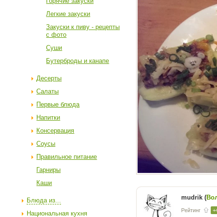
Горячие закуски
Легкие закуски
Закуски к пиву - рецепты
с фото
Суши
Бутерброды и канапе
Десерты
Салаты
Первые блюда
Напитки
Консервация
Соусы
Правильное питание
Гарниры
Каши
mudrik (
Во
Блюда из...
Рейтинг
+
Национальная кухня