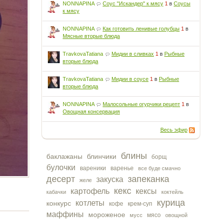
NONNAPINA
Соус "Искандер" к мясу
1
в
Соусы
к мясу
NONNAPINA
Как готовить ленивые голубцы
1
в
Мясные вторые блюда
TravkovaTatiana
Мидии в сливках
1
в
Рыбные
вторые блюда
TravkovaTatiana
Мидии в соусе
1
в
Рыбные
вторые блюда
NONNAPINA
Малосольные огурчики рецепт
1
в
Овощная консервация
Весь эфир
блины
баклажаны
блинчики
борщ
булочки
вареники
варенье
все буде смачно
десерт
запеканка
закуска
желе
кекс
картофель
кексы
кабачки
коктейль
курица
котлеты
конкурс
кофе
крем-суп
маффины
мороженое
мясо
мусс
овощной