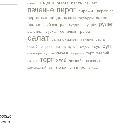
оладьи
омлет
паста
паштет
салат
пирог
печенье
пирожки
пирожное
пирожные
пицца
пляцок
помидоры
пончики
рулет
правильный завтрак
рагу
пудинг
рис
руслан сеничкин
рыба
рулетики
салат
салат с курицей
свинина
семга
суп
семейные рецепты
смузи
соус
смакуємо
сырник
тарт
теплый
суп-пюре
суфле
сырники
торт
хлеб
чизкейк
салат
шашлык
яблочный пирог
яйца
шоколадный торт
торые
место