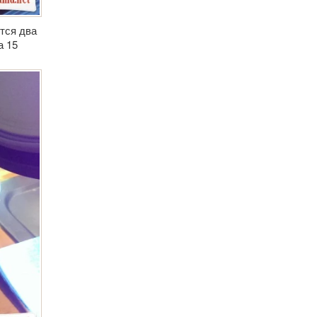
тся два
а 15