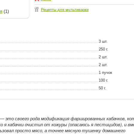
Рецепты для мультиварки
я
(1)
3 шт.
250 г.
2 шт.
2 шт.
1 пучок
100 г.
50 г.
— это своего рода модификация фаршированных кабачков, ко
ко я кабачки очистил от кожуры (опасаюсь я пестицидов), и в
ьзовал просто мясо, а точнее мясную тушенку домашнего