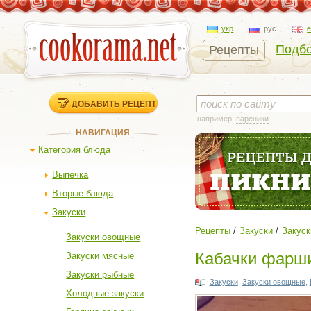
укр
рус
Подбо
Рецепты
ДОБАВИТЬ РЕЦЕПТ
например:
вареники
НАВИГАЦИЯ
Категория блюда
Выпечка
Вторые блюда
Закуски
Рецепты
Закуски
Закус
Закуски овощные
Кабачки фарши
Закуски мясные
Закуски рыбные
Закуски
,
Закуски овощные
,
Холодные закуски