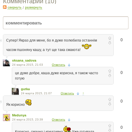
Комментарии (
10
)
свернуть
/
развернуть
0
Супер! Якраз для мене, бо я дуже полюбила останнім
часом пшоняну кашу, а тут ще така смакота!
oksana_sadova
24 марта 2015, 21:03
Ответить
0
це дуже добре, каша дуже корисна, я також часто
готую
gutka
24 марта 2015, 21:07
Ответить
↑
0
Як корисно
Medunya
24 марта 2015, 23:39
Ответить
0
Корисно, смачно і креативно
Уже готувала