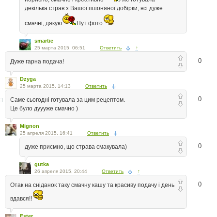
декілька страв з Вашої пшоняної добірки, всі дуже
смачні, дякую
Ну і фото
smartie
25 марта 2015, 06:51
Ответить
↑
0
Дуже гарна подача!
Dzyga
25 марта 2015, 14:13
Ответить
0
Саме сьогодні готувала за цим рецептом.
Це було дуууже смачно )
Mignon
25 апреля 2015, 16:41
Ответить
0
дуже приємно, що страва смакувала)
gutka
26 апреля 2015, 20:44
Ответить
↑
0
Отак на сніданок таку смачну кашу та красиву подачу і день
вдався!!
Ester