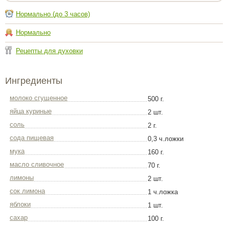
Нормально (до 3 часов)
Нормально
Рецепты для духовки
Ингредиенты
молоко сгущенное
500 г.
яйца куриные
2 шт.
соль
2 г.
сода пищевая
0,3 ч.ложки
мука
160 г.
масло сливочное
70 г.
лимоны
2 шт.
сок лимона
1 ч.ложка
яблоки
1 шт.
сахар
100 г.