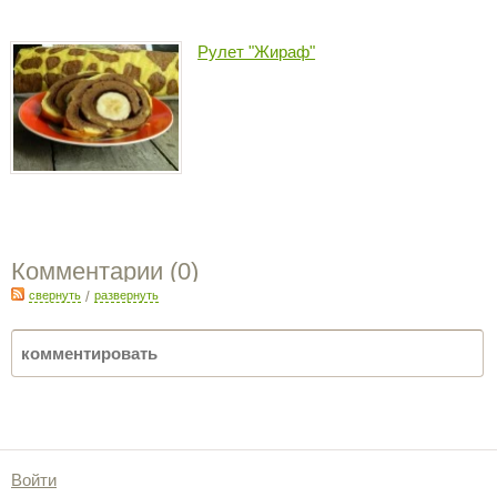
Рулет "Жираф"
Комментарии (
0
)
свернуть
/
развернуть
Войти