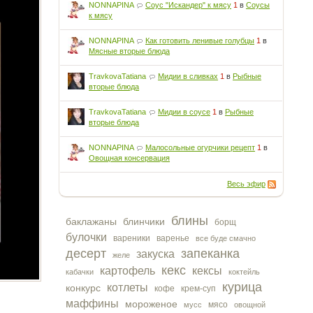
NONNAPINA
Соус "Искандер" к мясу
1
в
Соусы
к мясу
NONNAPINA
Как готовить ленивые голубцы
1
в
Мясные вторые блюда
TravkovaTatiana
Мидии в сливках
1
в
Рыбные
вторые блюда
TravkovaTatiana
Мидии в соусе
1
в
Рыбные
вторые блюда
NONNAPINA
Малосольные огурчики рецепт
1
в
Овощная консервация
Весь эфир
блины
баклажаны
блинчики
борщ
булочки
вареники
варенье
все буде смачно
десерт
запеканка
закуска
желе
кекс
картофель
кексы
кабачки
коктейль
курица
котлеты
конкурс
кофе
крем-суп
маффины
мороженое
мясо
мусс
овощной