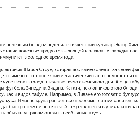
 и полезным блюдом поделился известный кулинар Эктор Химе
четание полезных продуктов – овощей и злаковых, зарядит вас
 иммунитет в холодное время года!
 актрисы Шэрон Стоун, которая постоянно следит за своей фи
, что именно этот полезный и диетический салат помогает ей ос
е чувствовать голод в течение всего съемочного дня. А еще таб
ы футбола Зинедина Зидана. Кстати, поклонников этого блюда
, как и видов табуле. Например, в Ливане его готовят с булгуро
кус-куса. Именно крупа решает все проблемы летних салатов, к
да, быстро текут и портятся. А секрет кроется в уникальной зап
сть обычным травам открыть необычные вкусы.