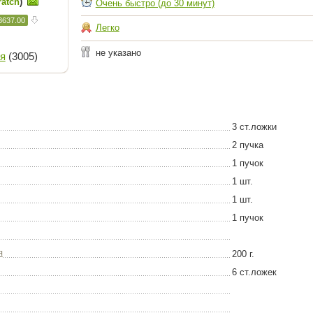
ratch
)
Очень быстро (до 30 минут)
3637.00
Легко
не указано
я
(3005)
3 ст.ложки
2 пучка
1 пучок
1 шт.
1 шт.
1 пучок
я
200 г.
6 ст.ложек