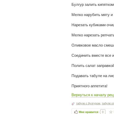
Булгур залить кипятком
Мелко нарубить мяту и
Нарезать кубиками очи
Мелко нарезать репчаты
Оливковое масло смеша
Соединить вместе все и
Полить салат заправко
Подавать табуле на лис
Приятного аппетита!
Вернуться к началу рец
табуле с булгуром
,
табуле о
Мне нравится
0