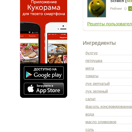
Scratch (
Sc
Рейтинг
+
Рецепты пользовател
Ингредиенты
булгур
петрушка
мята
томаты
лук репчатый
лук зеленый
салат
фасоль консервированна
вода
масло оливковое
соль