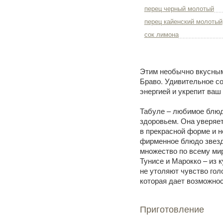
перец черный молотый
перец кайенский молотый
сок лимона
Этим необычно вкусным
Браво. Удивительное со
энергией и укрепит ваш
Табуле – любимое блюдо
здоровьем. Она уверяет
в прекрасной форме и н
фирменное блюдо звезд
множество по всему миру
Тунисе и Марокко – из 
не утоляют чувство голо
которая дает возможно
Приготовление