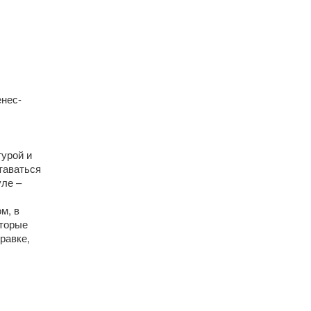
нес-
гурой и
таваться
уле –
м, в
оторые
равке,