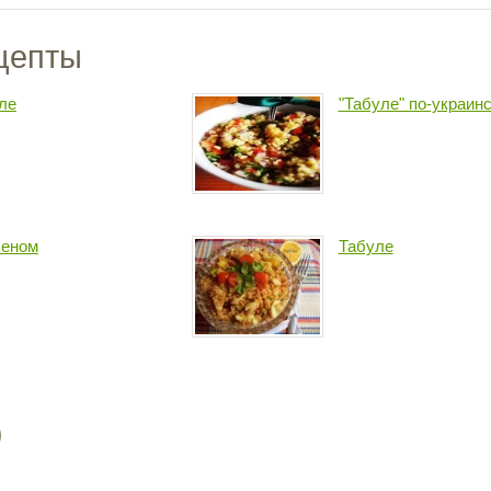
цепты
ле
"Табуле" по-украин
шеном
Табуле
)