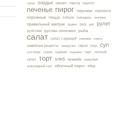
оладьи
омлет
паста
паштет
салат
пирог
печенье
пирожки
пирожное
пирожные
пицца
пляцок
помидоры
пончики
рулет
правильный завтрак
рагу
пудинг
рис
руслан сеничкин
рыба
рулетики
салат
салат с курицей
свинина
семга
суп
семейные рецепты
смузи
соус
смакуємо
сырник
тарт
теплый
суп-пюре
суфле
сырники
торт
хлеб
чизкейк
салат
шашлык
яблочный пирог
яйца
шоколадный торт