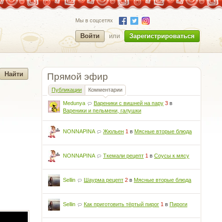
Мы в соцсетях
Войти
или
Зарегистрироваться
Прямой эфир
Публикации
Комментарии
Medunya
Вареники с вишней на пару
3
в
Вареники и пельмени, галушки
NONNAPINA
Жюльен
1
в
Мясные вторые блюда
NONNAPINA
Ткемали рецепт
1
в
Соусы к мясу
Sellin
Шаурма рецепт
2
в
Мясные вторые блюда
Sellin
Как приготовить тёртый пирог
1
в
Пироги