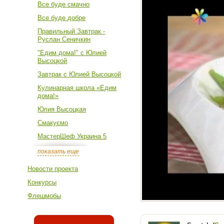
Все буде смачно
Все буде добре
Правильный Завтрак -
Руслан Сеничкин
"Едим дома!" с Юлией
Высоцкой
Завтрак с Юлией Высоцкой
Кулинарная школа «Едим
дома!»
Юлия Высоцкая
Смакуємо
МастерШеф Украина 5
показать еще
Новости проекта
Конкурсы
Флешмобы