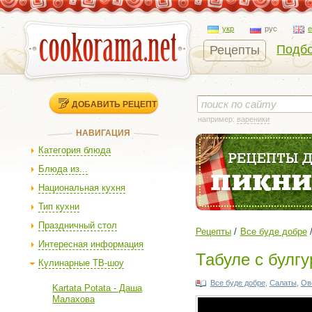
укр
рус
Подбо
Рецепты
ДОБАВИТЬ РЕЦЕПТ
например:
вареники
НАВИГАЦИЯ
Категория блюда
Блюда из...
Национальная кухня
Тип кухни
Праздничный стол
Рецепты
Все буде добре
Интересная информация
Табуле с булг
Кулинарные ТВ-шоу
Все буде добре
,
Салаты
,
Ов
Kartata Potata - Даша
Малахова