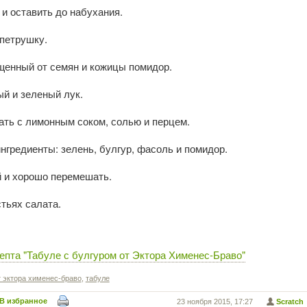
 и оставить до набухания.
 петрушку.
щенный от семян и кожицы помидор.
й и зеленый лук.
ть с лимонным соком, солью и перцем.
нгредиенты: зелень, булгур, фасоль и помидор.
й и хорошо перемешать.
тьях салата.
епта "Табуле с булгуром от Эктора Хименес-Браво"
т эктора хименес-браво
,
табуле
В избранное
23 ноября 2015, 17:27
Scratch