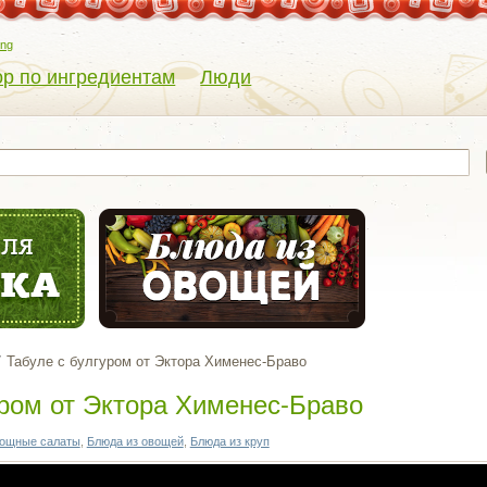
eng
р по ингредиентам
Люди
Табуле с булгуром от Эктора Хименес-Браво
уром от Эктора Хименес-Браво
ощные салаты
,
Блюда из овощей
,
Блюда из круп