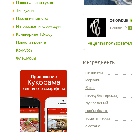
Национальная кухня
Тип кухни
Праздничный стол
zelotypus
Интересная информация
Рейтинг
+
Кулинарные ТВ-шоу
Новости проекта
Рецепты пользовател
Конкурсы
Флешмобы
Ингредиенты
пельмени
морковь
бекон
перец болгарский
лук зеленый
грибы белые
томаты черри
сметана