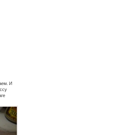
аем. И
ассу
аге