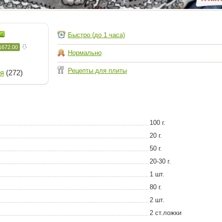
Быстро (до 1 часа)
1672.00
Нормально
Рецепты для плиты
я
(272)
100 г.
20 г.
50 г.
20-30 г.
1 шт.
80 г.
2 шт.
2 ст.ложки