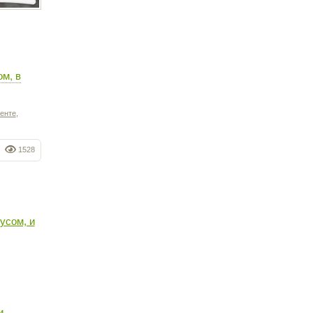
м, в
енте
,
1528
усом, и
и