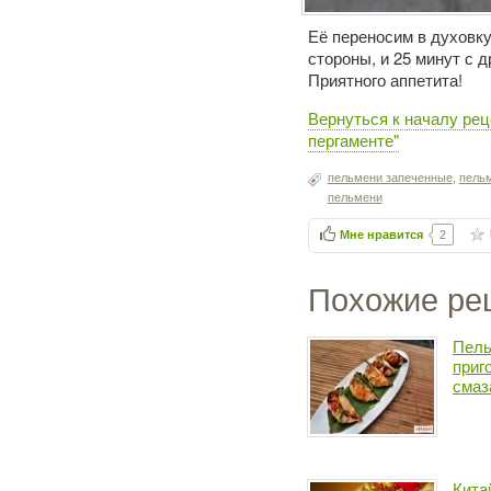
Её переносим в духовку
стороны, и 25 минут с д
Приятного аппетита!
Вернуться к началу рец
пергаменте"
пельмени запеченные
,
пель
пельмени
Мне нравится
2
Похожие ре
Пель
приг
смаз
Кита