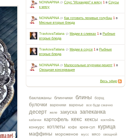
NONNAPINA
Соус "Искандер" к мясу
1
в
Соусы
к мясу
NONNAPINA
Как готовить ленивые голубцы
1
в
Мясные вторые блюда
TravkovaTatiana
Мидии в сливках
1
в
Рыбные
вторые блюда
TravkovaTatiana
Мидии в соусе
1
в
Рыбные
вторые блюда
NONNAPINA
Малосольные огурчики рецепт
1
в
Овощная консервация
Весь эфир
блины
баклажаны
блинчики
борщ
булочки
вареники
варенье
все буде смачно
десерт
запеканка
закуска
желе
кекс
картофель
кексы
кабачки
коктейль
курица
котлеты
конкурс
кофе
крем-суп
маффины
мороженое
мясо
мусс
овощной