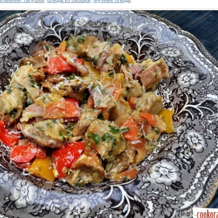
пельмени, галушки
,
Блюда из овощей
,
Мучные блюда
,