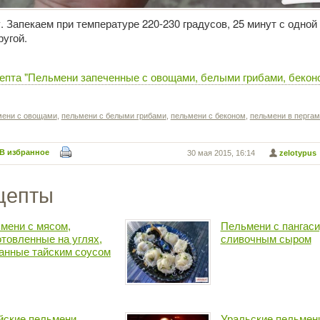
. Запекаем при температуре 220-230 градусов, 25 минут с одной
ругой.
епта "Пельмени запеченные с овощами, белыми грибами, беконо
мени с овощами
,
пельмени с белыми грибами
,
пельмени с беконом
,
пельмени в пергам
В избранное
30 мая 2015, 16:14
zelotypus
цепты
мени с мясом,
Пельмени с пангаси
отовленные на углях,
сливочным сыром
анные тайским соусом
йские пельмени
Уральские пельмен