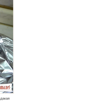
эдакая