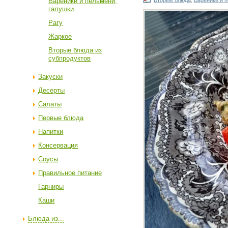
Вареники и пельмени,
Вторые блюда
,
Вареники и 
галушки
Рагу
Жаркое
Вторые блюда из
субпродуктов
Закуски
Десерты
Салаты
Первые блюда
Напитки
Консервация
Соусы
Правильное питание
Гарниры
Каши
Блюда из...