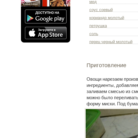
мед
соус соевый
кориандр молотый
петрушка
соль
перец черный молотый
Приготовление
Овощи нарезаем произв
ингредиенты, добавляем
заливаем смесью из сме
можно было переливать
форму миски. Под бума