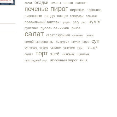
оладьи
омлет
паста
паштет
салат
пирог
печенье
пирожки
пирожное
пирожные
пицца
пляцок
помидоры
пончики
рулет
правильный завтрак
рагу
пудинг
рис
руслан сеничкин
рыба
рулетики
салат
салат с курицей
свинина
семга
суп
семейные рецепты
смузи
соус
смакуємо
сырник
тарт
теплый
суп-пюре
суфле
сырники
торт
хлеб
чизкейк
салат
шашлык
яблочный пирог
яйца
шоколадный торт