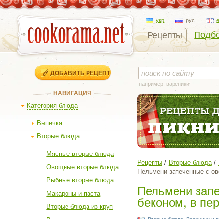
укр
рус
Подбо
Рецепты
ДОБАВИТЬ РЕЦЕПТ
например:
вареники
НАВИГАЦИЯ
Категория блюда
Выпечка
Вторые блюда
Мясные вторые блюда
Рецепты
Вторые блюда
Овощные вторые блюда
Пельмени запеченные с ов
Рыбные вторые блюда
Пельмени запе
Макароны и паста
беконом, в пе
Вторые блюда из круп