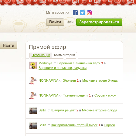
Мы в соцсетях
Войти
или
Зарегистрироваться
Прямой эфир
Публикации
Комментарии
Medunya
Вареники с вишней на пару
3
в
Вареники и пельмени, галушки
NONNAPINA
Жюльен
1
в
Мясные вторые блюда
NONNAPINA
Ткемали рецепт
1
в
Соусы к мясу
Sellin
Шаурма рецепт
2
в
Мясные вторые блюда
Sellin
Как приготовить тёртый пирог
1
в
Пироги