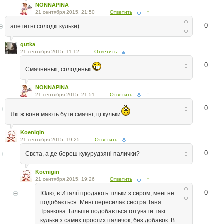
NONNAPINA
21 сентября 2015, 21:50
Ответить
↑
0
апетитні солодкі кульки)
gutka
21 сентября 2015, 11:12
Ответить
0
Смачненькі, солоденькі
NONNAPINA
21 сентября 2015, 21:51
Ответить
↑
0
Які ж вони мають бути смачні, ці кульки
Koenigin
21 сентября 2015, 19:25
Ответить
0
Свєта, а де береш кукурудзяні палички?
Koenigin
21 сентября 2015, 19:26
Ответить
↑
0
Юлю, в Италії продають тільки з сиром, мені не
подобається. Мені пересилає сестра Таня
Травкова. Більше подобається готувати такі
кульки з самих простих паличок, без добавок. В