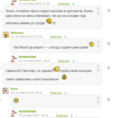
21 сентября 2015, 21:58
Ответить
↑
0
Точно, готувала такі в студентські роки в гуртожитку. Кухня
одна була на увесь півповерх, так що на солодке тоді
збігались майже усі сусіди
Ус
Medunya
23 сентября 2015, 01:06
Ответить
0
Так Лесю! Це рецепт — спогад студентських років
NONNAPINA
23 сентября 2015, 18:26
Ответить
↑
0
Смакота!!! Свєточко, ти чудова!!
треба своїм хлопцям
такого смаколика «зностальгувати»
Ester
30 сентября 2015, 09:06
Ответить
0
NONNAPINA
01 октября 2015, 19:16
Ответить
↑