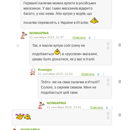
Германії палички можна купити в російських
магазинах. У вас таких магазинів відкрито
багато, у нас нема. Або купую у водіїв, що
посилки перевозять з України в Италію.
NONNAPINA
21 сентября 2015, 21:57
Ответить
↑
0
Так, я інколи купую собі (сину не
подобаються
) в «русском» магазині,
цікаво було дізнатися, як у вас в Італії.
Koenigin
21 сентября 2015, 22:33
Ответить
↑
0
Тобто. які на смак палички в Италії?
Солоні, з сирним смаком. Мені не
подобається цей смак.
NONNAPINA
21 сентября 2015, 23:41
Ответить
↑
0
NONNAPINA