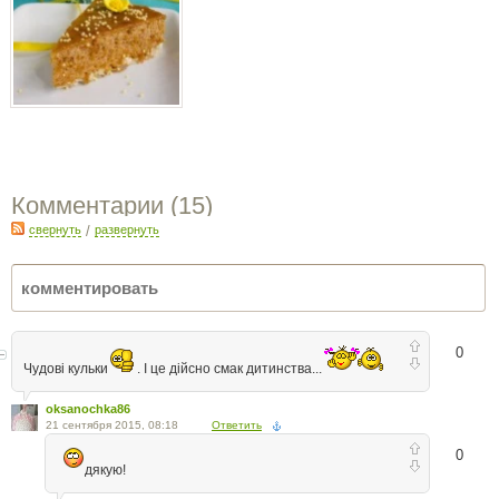
Комментарии (
15
)
свернуть
/
развернуть
0
Чудові кульки
. І це дійсно смак дитинства...
oksanochka86
21 сентября 2015, 08:18
Ответить
0
дякую!