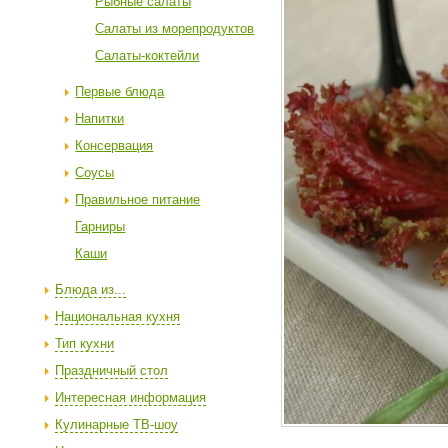
Рыбные салаты
Салаты из морепродуктов
Салаты-коктейли
Первые блюда
Напитки
Консервация
Соусы
Правильное питание
Гарниры
Каши
Блюда из...
Национальная кухня
Тип кухни
Праздничный стол
Интересная информация
Кулинарные ТВ-шоу