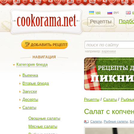
укр
рус
Подбо
Рецепты
ДОБАВИТЬ РЕЦЕПТ
например:
вареники
НАВИГАЦИЯ
Категория блюда
Выпечка
Вторые блюда
Закуски
Десерты
Рецепты
Салаты
Рыбны
Салаты
Салат с копче
Овощные салаты
Салаты
,
Рыбные салаты
,
Бл
Мясные салаты