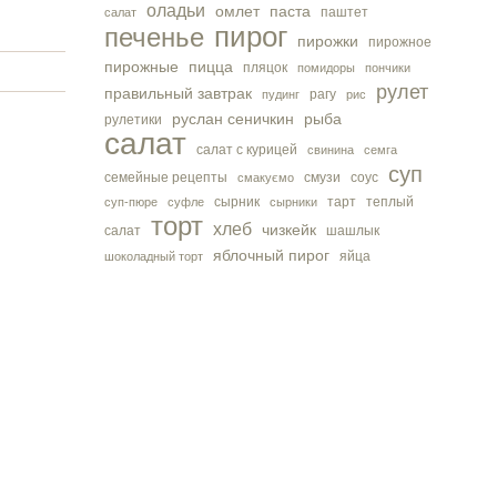
оладьи
омлет
паста
паштет
салат
пирог
печенье
пирожки
пирожное
пирожные
пицца
пляцок
помидоры
пончики
рулет
правильный завтрак
рагу
пудинг
рис
руслан сеничкин
рыба
рулетики
салат
салат с курицей
свинина
семга
суп
семейные рецепты
смузи
соус
смакуємо
сырник
тарт
теплый
суп-пюре
суфле
сырники
торт
хлеб
чизкейк
салат
шашлык
яблочный пирог
яйца
шоколадный торт