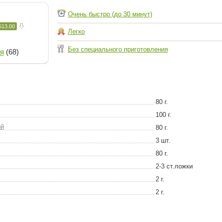
Очень быстро (до 30 минут)
513.00
Легко
Без специального приготовления
я
(68)
80 г.
100 г.
ый
80 г.
3 шт.
80 г.
2-3 ст.ложки
2 г.
2 г.