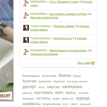
NONNAPINA
Соус "Искандер" к мясу
1
в
Соусы
к мясу
NONNAPINA
Как готовить ленивые голубцы
1
в
Мясные вторые блюда
TravkovaTatiana
Мидии в сливках
1
в
Рыбные
вторые блюда
TravkovaTatiana
Мидии в соусе
1
в
Рыбные
вторые блюда
NONNAPINA
Малосольные огурчики рецепт
1
в
Овощная консервация
Весь эфир
блины
баклажаны
блинчики
борщ
булочки
вареники
варенье
все буде смачно
десерт
запеканка
закуска
желе
кекс
картофель
кексы
кабачки
коктейль
курица
котлеты
конкурс
кофе
крем-суп
маффины
мороженое
мясо
мусс
овощной