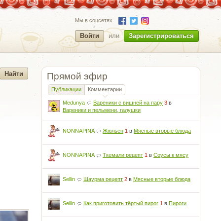
Мы в соцсетях
Войти
или
Зарегистрироваться
Прямой эфир
Публикации
Комментарии
Medunya
Вареники с вишней на пару
3
в
Вареники и пельмени, галушки
NONNAPINA
Жюльен
1
в
Мясные вторые блюда
NONNAPINA
Ткемали рецепт
1
в
Соусы к мясу
Sellin
Шаурма рецепт
2
в
Мясные вторые блюда
Sellin
Как приготовить тёртый пирог
1
в
Пироги