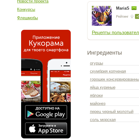
Новости проекта
MariaS
Конкурсы
Рейтинг
+
Флешмобы
Рецепты пользовател
Ингредиенты
огурцы
скумбрия копченая
горошек консервированн
яйца куриные
яблоки
майонез
перец черный молотый
соль морская