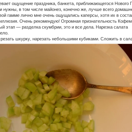
вает ощущение праздника, банкета, приближающегося Нового Год
 нужны, в том числе майонез, конечно же, лучше всего домашн
вой гамме лично мне очень ощущались каперсы, хотя их в соста
я иллюзия. Очень рекомендую! Огромная признательность Кофем
й этап — разделка скумбрии, это и все дела. Нарезка салата
ело.
срезать шкурку, нарезать небольшими кубиками. Сложить в сала