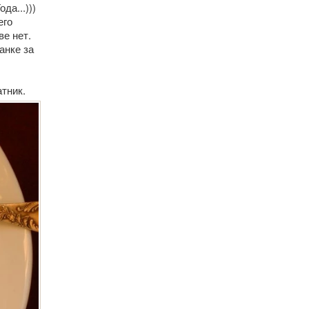
а...)))
его
ве нет.
анке за
тник.