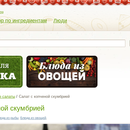
eng
р по ингредиентам
Люди
е салаты
Салат с копченой скумбрией
ной скумбрией
юда из рыбы
,
Блюда из овощей
,