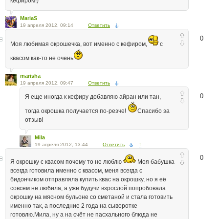
кефиром!)
MariaS
19 апреля 2012, 09:14
Ответить
0
Моя любимая окрошечка, вот именно с кефиром,
с
квасом как-то не очень
marisha
19 апреля 2012, 09:47
Ответить
0
Я еще иногда к кефиру добавляю айран или тан,
тогда окрошка получается по-резче!
Спасибо за
отзыв!
Mila
19 апреля 2012, 13:44
Ответить
↑
0
Я окрошку с квасом почему то не люблю
Моя бабушка
всегда готовила именно с квасом, меня всегда с
бидончиком отправляла купить квас на окрошку, но я её
совсем не любила, а уже будучи взрослой попробовала
окрошку на мясном бульоне со сметаной и стала готовить
именно так, а последние 2 года на сыворотке
готовлю.Мила, ну а на счёт не пасхального блюда не