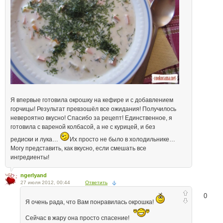
Я впервые готовила окрошку на кефире и с добавлением
горчицы! Результат превзошёл все ожидания! Получилось
невероятно вкусно! Спасибо за рецепт! Единственное, я
готовила с вареной колбасой, а не с курицей, и без
редиски и лука…
Их просто не было в холодильнике…
Могу представить, как вкусно, если смешать все
ингредиенты!
ngerlyand
27 июля 2012, 00:44
Ответить
0
Я очень рада, что Вам понравилась окрошка!
Сейчас в жару она просто спасение!