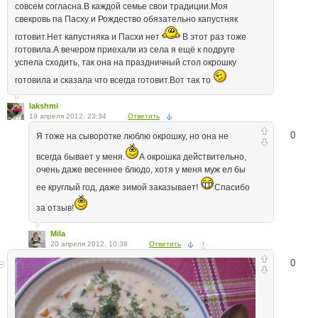
совсем согласна.В каждой семье свои традиции.Моя
свекровь па Пасху и Рождество обязательно капустняк
готовит.Нет капустняка и Пасхи нет
В этот раз тоже
готовила.А вечером приехали из села я ещё к подруге
успела сходить, так она на праздничный стол окрошку
готовила и сказала что всегда готовит.Вот так то
lakshmi
19 апреля 2012, 23:34
Ответить
0
Я тоже на сыворотке люблю окрошку, но она не
всегда бывает у меня.
А окрошка действительно,
очень даже весеннее блюдо, хотя у меня муж ел бы
ее круглый год, даже зимой заказывает!
Спасибо
за отзыв!
Mila
20 апреля 2012, 10:38
Ответить
↑
0