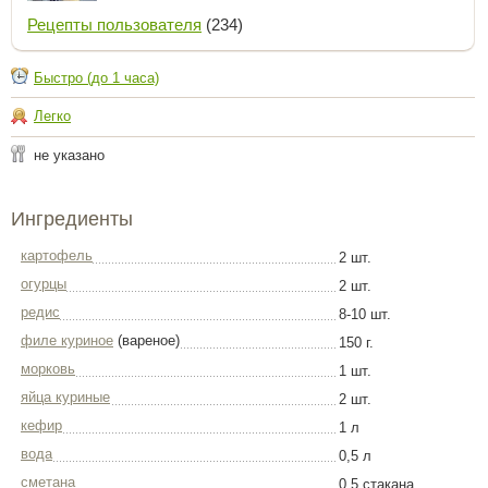
Рецепты пользователя
(234)
Быстро (до 1 часа)
Легко
не указано
Ингредиенты
картофель
2 шт.
огурцы
2 шт.
редис
8-10 шт.
филе куриное
(вареное)
150 г.
морковь
1 шт.
яйца куриные
2 шт.
кефир
1 л
вода
0,5 л
сметана
0,5 стакана