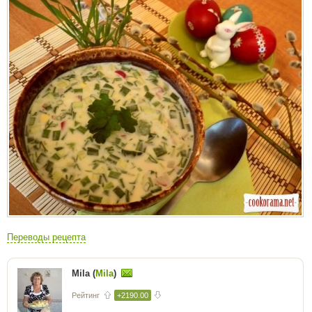
Переводы рецепта
Mila (
Mila
)
Рейтинг
+2190.00