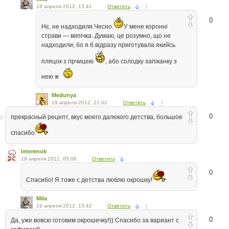
19 апреля 2012, 13:41
Ответить
↑
0
Нє, не надходили.Чесно.
У мене коронні
страви — випічка. Думаю, це розумно, що не
надходили, бо я б відразу приготувала якийсь
пляцок з гірчицею
, або солодку запіканку з
нею ж
Medunya
19 апреля 2012, 21:02
Ответить
↑
0
прекрасный рецепт, вкус моего далекого детства, большое
спасибо
teterenok
19 апреля 2012, 05:06
Ответить
0
Спасибо! Я тоже с детства люблю окрошку!
Mila
19 апреля 2012, 13:42
Ответить
↑
0
Да, уже вовсю готовим окрошечку!)) Спасибо за вариант с