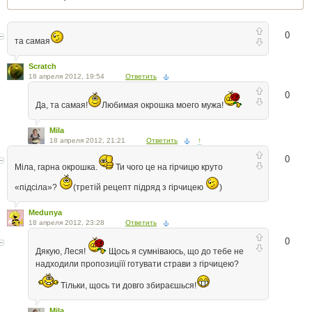
0
та самая
Scratch
18 апреля 2012, 19:54
Ответить
0
Да, та самая!
Любимая окрошка моего мужа!
Mila
18 апреля 2012, 21:21
Ответить
↑
0
Міла, гарна окрошка.
Ти чого це на гірчицю круто
«підсіла»?
(третій рецепт підряд з гірчицею
)
Medunya
18 апреля 2012, 23:28
Ответить
0
Дякую, Леся!
Щось я сумніваюсь, що до тебе не
надходили пропозиціїї готувати страви з гірчицею?
Тільки, щось ти довго збираєшься!
Mila