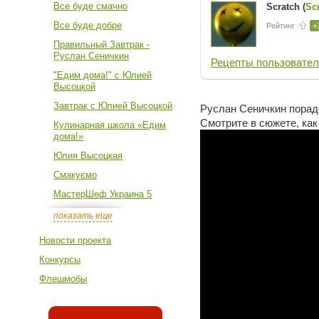
Все буде смачно
Scratch (
Sc
Все буде добре
Рейтинг
+
Правильный Завтрак -
Руслан Сеничкин
Рецепты пользовател
"Едим дома!" с Юлией
Высоцкой
Завтрак с Юлией Высоцкой
Руслан Сеничкин порад
Смотрите в сюжете, как
Кулинарная школа «Едим
дома!»
Юлия Высоцкая
Смакуємо
МастерШеф Украина 5
показать еще
Новости проекта
Конкурсы
Флешмобы