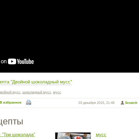
цепта "Двойной шоколадный мусс"
двойной мусс
,
шоколадный мусс
,
мусс
В избранное
03 декабря 2015, 21:48
Scratch
цепты
 "Три шоколада"
мусс