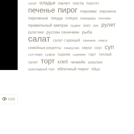
оладьи
омлет
паста
паштет
салат
пирог
печенье
пирожки
пирожное
пирожные
пицца
пляцок
помидоры
пончики
рулет
правильный завтрак
рагу
пудинг
рис
руслан сеничкин
рыба
рулетики
салат
салат с курицей
свинина
семга
суп
семейные рецепты
смузи
соус
смакуємо
сырник
тарт
теплый
суп-пюре
суфле
сырники
торт
хлеб
чизкейк
салат
шашлык
яблочный пирог
яйца
шоколадный торт
1316