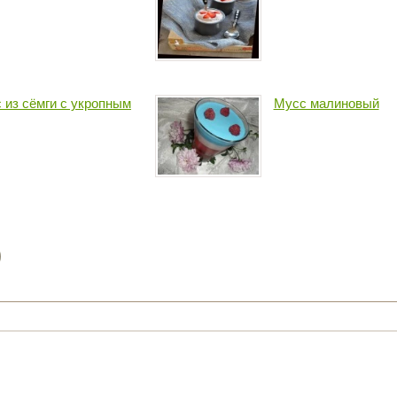
 из сёмги с укропным
Мусс малиновый
)