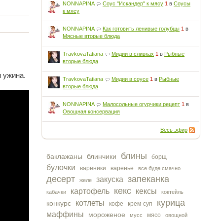
NONNAPINA
Соус "Искандер" к мясу
1
в
Соусы
к мясу
NONNAPINA
Как готовить ленивые голубцы
1
в
Мясные вторые блюда
TravkovaTatiana
Мидии в сливках
1
в
Рыбные
вторые блюда
 ужина.
TravkovaTatiana
Мидии в соусе
1
в
Рыбные
вторые блюда
NONNAPINA
Малосольные огурчики рецепт
1
в
Овощная консервация
Весь эфир
блины
баклажаны
блинчики
борщ
булочки
вареники
варенье
все буде смачно
десерт
запеканка
закуска
желе
кекс
картофель
кексы
кабачки
коктейль
курица
котлеты
конкурс
кофе
крем-суп
маффины
мороженое
мясо
мусс
овощной