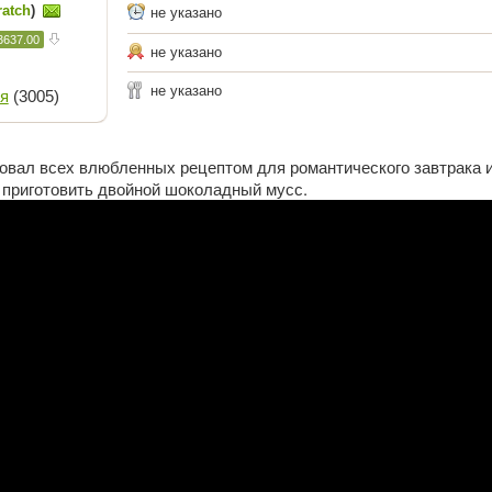
ratch
)
не указано
3637.00
не указано
не указано
я
(3005)
овал всех влюбленных рецептом для романтического завтрака и
 приготовить двойной шоколадный мусс.