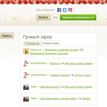
Мы в соцсетях
Войти
или
Зарегистрироваться
Прямой эфир
Публикации
Комментарии
Medunya
Вареники с вишней на пару
3
в
Вареники и пельмени, галушки
NONNAPINA
Жюльен
1
в
Мясные вторые блюда
NONNAPINA
Ткемали рецепт
1
в
Соусы к мясу
Sellin
Шаурма рецепт
2
в
Мясные вторые блюда
Sellin
Как приготовить тёртый пирог
1
в
Пироги