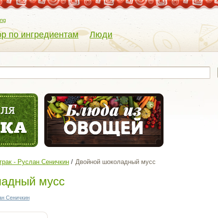
eng
р по ингредиентам
Люди
рак - Руслан Сеничкин
Двойной шоколадный мусс
ладный мусс
ан Сеничкин