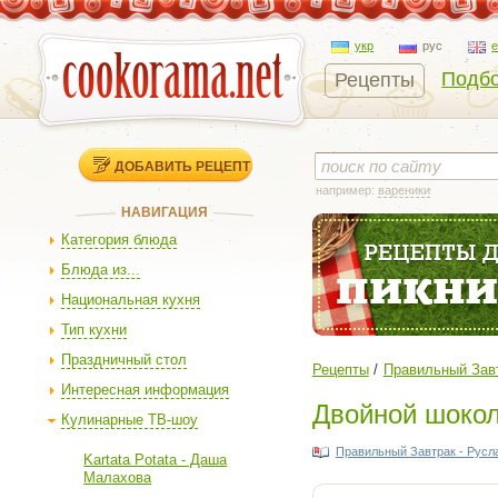
укр
рус
Подбо
Рецепты
ДОБАВИТЬ РЕЦЕПТ
например:
вареники
НАВИГАЦИЯ
Категория блюда
Блюда из...
Национальная кухня
Тип кухни
Праздничный стол
Рецепты
Правильный Завт
Интересная информация
Двойной шоко
Кулинарные ТВ-шоу
Правильный Завтрак - Русл
Kartata Potata - Даша
Малахова