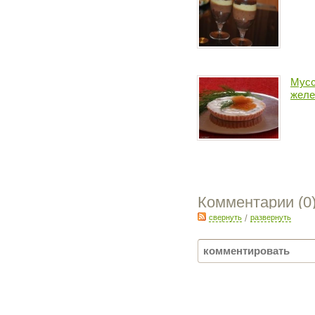
Мусс
желе
Комментарии (
0
свернуть
/
развернуть