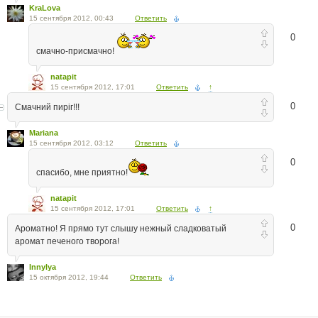
KraLova
15 сентября 2012, 00:43
Ответить
0
смачно-присмачно!
natapit
15 сентября 2012, 17:01
Ответить
↑
0
Смачний пиріг!!!
Mariana
15 сентября 2012, 03:12
Ответить
0
спасибо, мне приятно!
natapit
15 сентября 2012, 17:01
Ответить
↑
0
Ароматно! Я прямо тут слышу нежный сладковатый
аромат печеного творога!
Innylya
15 октября 2012, 19:44
Ответить