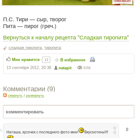
П.С. Тири — сыр, творог
Пита — пирог (греч.)
Вернуться к началу рецепта "Сладкая тиропита"
сладкая тиропита
,
тиропита
Мне нравится
В избранное
13
13 сентября 2012, 20:38
natapit
3156
Комментарии (
9
)
свернуть
/
развернуть
0
Наташа, кусочек с последнего фото мне!
Вкуснотень!!!!