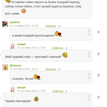
Оставляю такие пироги на более поздний период,
сейчас полно яблок, стоит целый ящик на балконе, пеку
всё с ними
lakshmi
13 сентября 2012, 20:59
Ответить
0
а моим подавай круглогодично!
natapit
15 сентября 2012, 17:00
Ответить
↑
0
Який чудовий пиріг — красивий і смачний
Medunya
13 сентября 2012, 23:12
Ответить
0
спасибо, Лесик!
natapit
15 сентября 2012, 17:00
Ответить
↑
0
Чудово-пречудово!