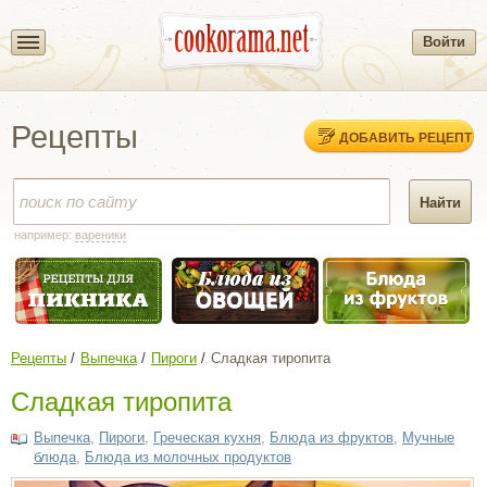
Войти
Рецепты
ДОБАВИТЬ РЕЦЕПТ
например:
вареники
Рецепты
Выпечка
Пироги
Сладкая тиропита
Сладкая тиропита
Выпечка
,
Пироги
,
Греческая кухня
,
Блюда из фруктов
,
Мучные
блюда
,
Блюда из молочных продуктов