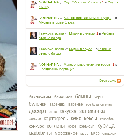
NONNAPINA
Соус "Искандер" к мясу
1
в
Соусы
к мясу
NONNAPINA
Как готовить ленивые голубцы
1
в
Мясные вторые блюда
TravkovaTatiana
Мидии в сливках
1
в
Рыбные
вторые блюда
TravkovaTatiana
Мидии в соусе
1
в
Рыбные
вторые блюда
NONNAPINA
Малосольные огурчики рецепт
1
в
Овощная консервация
Весь эфир
блины
баклажаны
блинчики
борщ
булочки
вареники
варенье
все буде смачно
десерт
запеканка
закуска
желе
кекс
картофель
кексы
кабачки
коктейль
курица
котлеты
конкурс
кофе
крем-суп
маффины
мороженое
мясо
мусс
овощной