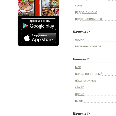
соль
цедра лимона
цедра апельсина
Начинка 1:
орехи
варенье розовое
Начинка 2:
мак
сахар ванильный
яйца куриные
сахар
орехи
изюм
Начинка 3: