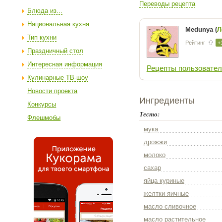
Переводы рецепта
Блюда из...
Национальная кухня
Medunya (
Л
Тип кухни
Рейтинг
+
Праздничный стол
Интересная информация
Рецепты пользовател
Кулинарные ТВ-шоу
Новости проекта
Ингредиенты
Конкурсы
Тесто:
Флешмобы
мука
дрожжи
молоко
сахар
яйца куриные
желтки яичные
масло сливочное
масло растительное