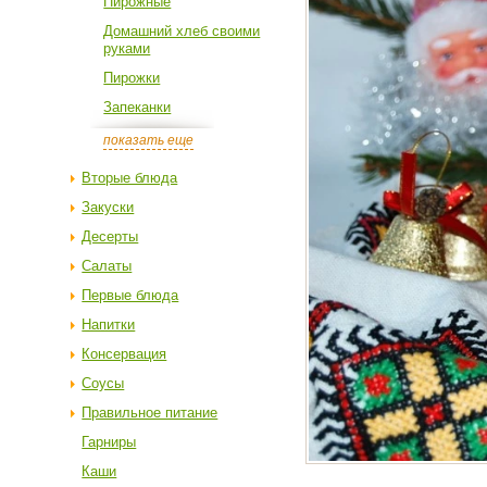
Пирожные
Домашний хлеб своими
руками
Пирожки
Запеканки
показать еще
Вторые блюда
Закуски
Десерты
Салаты
Первые блюда
Напитки
Консервация
Соусы
Правильное питание
Гарниры
Каши