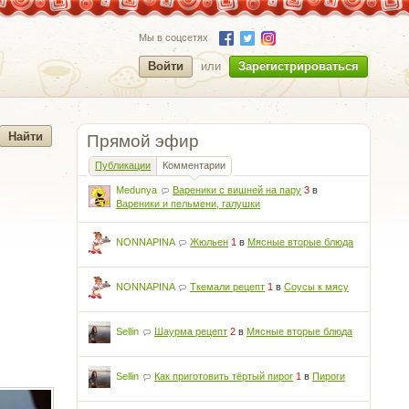
Мы в соцсетях
Войти
или
Зарегистрироваться
Прямой эфир
Публикации
Комментарии
Medunya
Вареники с вишней на пару
3
в
Вареники и пельмени, галушки
NONNAPINA
Жюльен
1
в
Мясные вторые блюда
NONNAPINA
Ткемали рецепт
1
в
Соусы к мясу
Sellin
Шаурма рецепт
2
в
Мясные вторые блюда
Sellin
Как приготовить тёртый пирог
1
в
Пироги