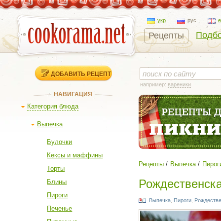
укр
рус
Подбо
Рецепты
ДОБАВИТЬ РЕЦЕПТ
например:
вареники
НАВИГАЦИЯ
Категория блюда
Выпечка
Булочки
Кексы и маффины
Рецепты
Выпечка
Пирог
Торты
Рождественска
Блины
Пироги
Выпечка
,
Пироги
,
Рождестве
Печенье