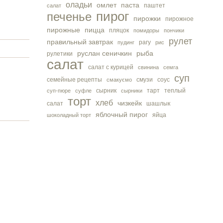
оладьи
омлет
паста
паштет
салат
пирог
печенье
пирожки
пирожное
пирожные
пицца
пляцок
помидоры
пончики
рулет
правильный завтрак
рагу
пудинг
рис
руслан сеничкин
рыба
рулетики
салат
салат с курицей
свинина
семга
суп
семейные рецепты
смузи
соус
смакуємо
сырник
тарт
теплый
суп-пюре
суфле
сырники
торт
хлеб
чизкейк
салат
шашлык
яблочный пирог
яйца
шоколадный торт