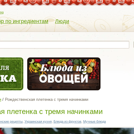
eng
р по ингредиентам
Люди
и
Рождественская плетенка с тремя начинками
я плетенка с тремя начинками
нские рецепты
,
Украинская кухня
,
Блюда из фруктов
,
Мучные блюда