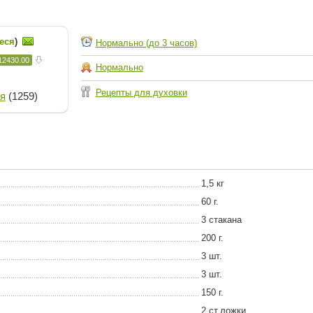
еся
)
Нормально (до 3 часов)
12430.00
Нормально
Рецепты для духовки
я
(1259)
1,5 кг
60 г.
3 стакана
200 г.
3 шт.
3 шт.
150 г.
2 ст.ложки