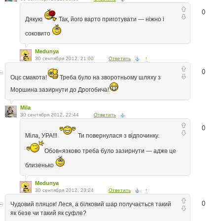
0
Дякую
Так, його варто приготувати — ніжно і
соковито
Medunya
30 сентября 2012, 21:00
Ответить
↑
0
Оцє смакота!
Треба було на зворотньому шляху з
Моршина зазирнути до Дрогобича!
Mila
30 сентября 2012, 22:44
Ответить
0
Міла, УРА!!!
Ти повернулася з відпочинку.
Обов«язково треба було зазирнути — адже це
близенько
Medunya
30 сентября 2012, 23:24
Ответить
↑
0
Чудовий пляцок! Леся, а білковий шар получається такий
як безе чи такий як суфле?