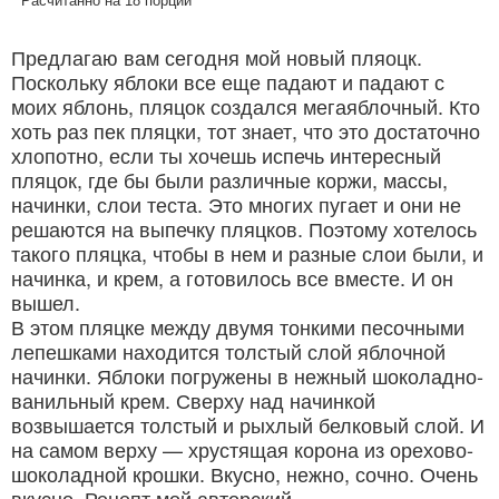
Расчитанно на 18 порций
Предлагаю вам сегодня мой новый пляоцк.
Поскольку яблоки все еще падают и падают с
моих яблонь, пляцок создался мегаяблочный. Кто
хоть раз пек пляцки, тот знает, что это достаточно
хлопотно, если ты хочешь испечь интересный
пляцок, где бы были различные коржи, массы,
начинки, слои теста. Это многих пугает и они не
решаются на выпечку пляцков. Поэтому хотелось
такого пляцка, чтобы в нем и разные слои были, и
начинка, и крем, а готовилось все вместе. И он
вышел.
В этом пляцке между двумя тонкими песочными
лепешками находится толстый слой яблочной
начинки. Яблоки погружены в нежный шоколадно-
ванильный крем. Сверху над начинкой
возвышается толстый и рыхлый белковый слой. И
на самом верху — хрустящая корона из орехово-
шоколадной крошки. Вкусно, нежно, сочно. Очень
вкусно. Рецепт мой авторский.