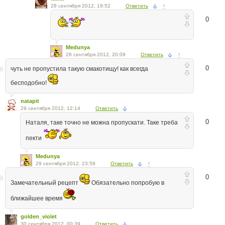
28 сентября 2012, 19:52
Ответить
↑
0
Medunya
28 сентября 2012, 20:09
Ответить
↑
0
чуть не пропустила такую смакотищу! как всегда
бесподобно!
natapit
29 сентября 2012, 12:14
Ответить
0
Наталя, таке точно не можна пропускати. Таке треба
пекти
Medunya
29 сентября 2012, 23:59
Ответить
↑
0
Замечательный рецепт
Обязательно попробую в
ближайшее время
golden_violet
30 сентября 2012, 00:39
Ответить