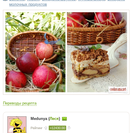
молочных продуктов
Переводы рецепта
Medunya (
Леся
)
Рейтинг
+12430.00