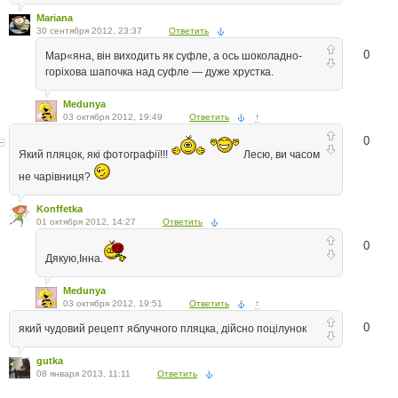
Mariana
30 сентября 2012, 23:37
Ответить
0
Мар«яна, він виходить як суфле, а ось шоколадно-
горіхова шапочка над суфле — дуже хрустка.
Medunya
03 октября 2012, 19:49
Ответить
↑
0
Який пляцок, які фотографії!!!
Лесю, ви часом
не чарівниця?
Konffetka
01 октября 2012, 14:27
Ответить
0
Дякую,Інна.
Medunya
03 октября 2012, 19:51
Ответить
↑
0
який чудовий рецепт яблучного пляцка, дійсно поцілунок
gutka
08 января 2013, 11:11
Ответить