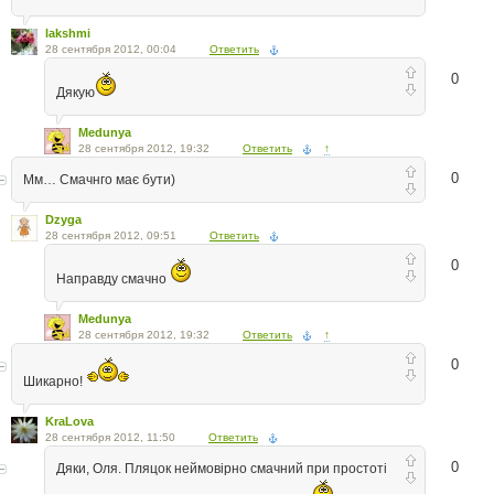
lakshmi
28 сентября 2012, 00:04
Ответить
0
Дякую
Medunya
28 сентября 2012, 19:32
Ответить
↑
0
Мм… Смачнго має бути)
Dzyga
28 сентября 2012, 09:51
Ответить
0
Направду смачно
Medunya
28 сентября 2012, 19:32
Ответить
↑
0
Шикарно!
KraLova
28 сентября 2012, 11:50
Ответить
0
Дяки, Оля. Пляцок неймовірно смачний при простоті