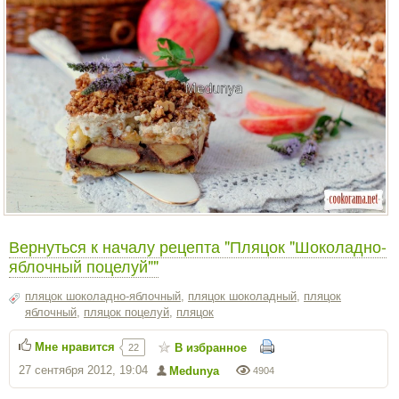
Вернуться к началу рецепта "Пляцок "Шоколадно-
яблочный поцелуй""
пляцок шоколадно-яблочный
,
пляцок шоколадный
,
пляцок
яблочный
,
пляцок поцелуй
,
пляцок
Мне нравится
В избранное
22
27 сентября 2012, 19:04
Medunya
4904