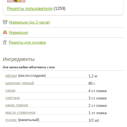
Рецепты пользователя
(1259)
Нормально (до 3 часов)
Нормально
Рецепты для духовки
Ингредиенты
для шоколадно-яблочного слоя
яблоки
(кисло-сладкие)
1,2 кг
шоколад черный
80 г.
сахар
4 ст.ложки
сметана
3 ст.ложки
какао темное
2 ст.ложки
масло сливочное
1 ст.ложка
пудинг
(ванильный)
1/2 шт.