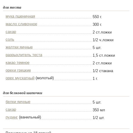
для теста
мука пшеничная
550 г.
масло сливочное
300 г.
сахар
2 ст.ложки
соль
1/2 ч.ложки
желтки яичные
5 шт.
разрыхлитель теста
1,5 ст.ложки
какао темное
2 ст.ложки
орехи грецкие
1/2 стакана
орех мускатный
(молотый)
1 г.
для белковой шапочки
белки яичные
5 шт.
сахар
350 мл
пудинг
(ванильный)
1/2 шт.