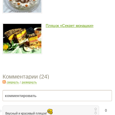
Пляцок «Секрет монашки»
Комментарии (
24
)
свернуть
/
развернуть
0
Вкусный и красивый пляцок!