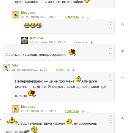
приготування — саме таке, як ти любиш
Medunya
28 сентября 2012, 19:33
Ответить
↑
0
KraLova
28 сентября 2012, 20:32
Ответить
↑
0
Лесічка, як завжди, неперевершено!
Viki
28 сентября 2012, 11:59
Ответить
0
Неперевершено — це не про мене
Але дуже
смачно — таки так. Я тішуся з такої вдалої цікавої ідеї
пляцка.
Medunya
28 сентября 2012, 19:37
Ответить
↑
0
Лесь, телепортируй кусочек
, ну ооооочень
аппетитный!!!