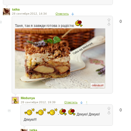
tatka
28 сентября 2012, 14:34
Ответить
0
Таня, так я завжди готова з радістю
Medunya
28 сентября 2012, 19:39
Ответить
↑
0
-
Дякую! Дякую!
Дякую!!!
tatka