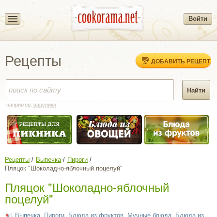
Войти
Рецепты
ДОБАВИТЬ РЕЦЕПТ
например:
вареники
Рецепты
Выпечка
Пироги
Пляцок "Шоколадно-яблочный поцелуй"
Пляцок "Шоколадно-яблочный
поцелуй"
Выпечка
,
Пироги
,
Блюда из фруктов
,
Мучные блюда
,
Блюда из