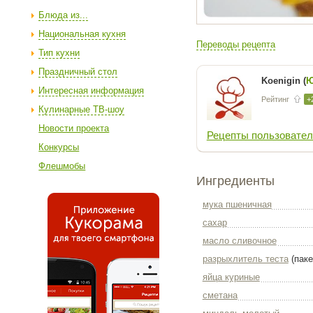
Блюда из...
Национальная кухня
Переводы рецепта
Тип кухни
Праздничный стол
Koenigin (
Ю
Интересная информация
Рейтинг
+
Кулинарные ТВ-шоу
Новости проекта
Рецепты пользовател
Конкурсы
Флешмобы
Ингредиенты
мука пшеничная
сахар
масло сливочное
разрыхлитель теста
(паке
яйца куриные
сметана