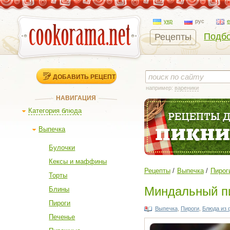
укр
рус
Подбо
Рецепты
ДОБАВИТЬ РЕЦЕПТ
например:
вареники
НАВИГАЦИЯ
Категория блюда
Выпечка
Булочки
Кексы и маффины
Рецепты
Выпечка
Пирог
Торты
Миндальный пи
Блины
Пироги
Выпечка
,
Пироги
,
Блюда из 
Печенье