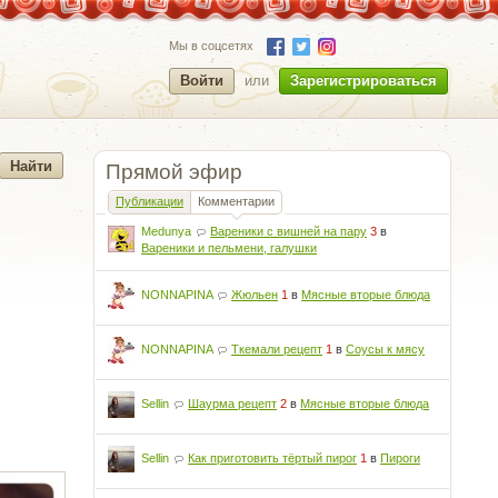
Мы в соцсетях
Войти
или
Зарегистрироваться
Прямой эфир
Публикации
Комментарии
Medunya
Вареники с вишней на пару
3
в
Вареники и пельмени, галушки
NONNAPINA
Жюльен
1
в
Мясные вторые блюда
NONNAPINA
Ткемали рецепт
1
в
Соусы к мясу
Sellin
Шаурма рецепт
2
в
Мясные вторые блюда
Sellin
Как приготовить тёртый пирог
1
в
Пироги