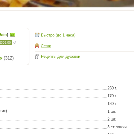
лія
)
Быстро (до 1 часа)
2303.00
Легко
Рецепты для духовки
я
(312)
250 г.
170 г.
180 г.
тик)
1 шт.
2 шт.
3 ст.ложки