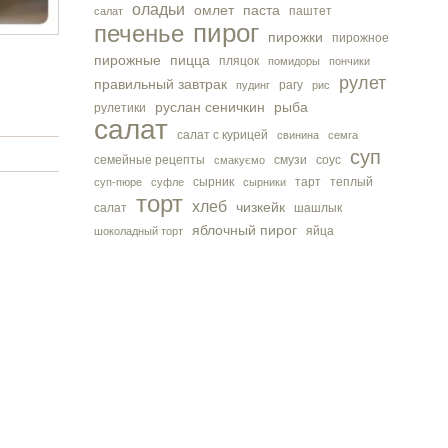
оладьи
омлет
паста
паштет
салат
пирог
печенье
пирожки
пирожное
пирожные
пицца
пляцок
помидоры
пончики
рулет
правильный завтрак
рагу
пудинг
рис
руслан сеничкин
рыба
рулетики
салат
салат с курицей
свинина
семга
суп
семейные рецепты
смузи
соус
смакуємо
сырник
тарт
теплый
суп-пюре
суфле
сырники
торт
хлеб
чизкейк
салат
шашлык
яблочный пирог
яйца
шоколадный торт