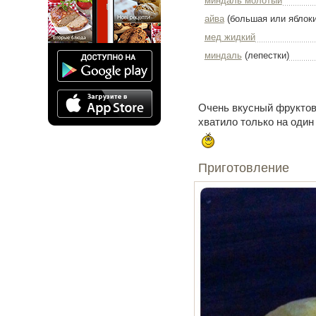
миндаль молотый
айва
(большая или яблоки
мед жидкий
миндаль
(лепестки)
Очень вкусный фруктовы
хватило только на один 
Приготовление