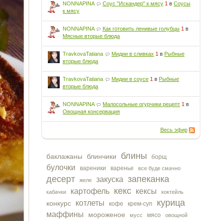
NONNAPINA
Соус "Искандер" к мясу
1
в
Соусы
к мясу
NONNAPINA
Как готовить ленивые голубцы
1
в
Мясные вторые блюда
TravkovaTatiana
Мидии в сливках
1
в
Рыбные
вторые блюда
TravkovaTatiana
Мидии в соусе
1
в
Рыбные
вторые блюда
NONNAPINA
Малосольные огурчики рецепт
1
в
Овощная консервация
Весь эфир
блины
баклажаны
блинчики
борщ
булочки
вареники
варенье
все буде смачно
десерт
запеканка
закуска
желе
кекс
картофель
кексы
кабачки
коктейль
курица
котлеты
конкурс
кофе
крем-суп
маффины
мороженое
мясо
мусс
овощной