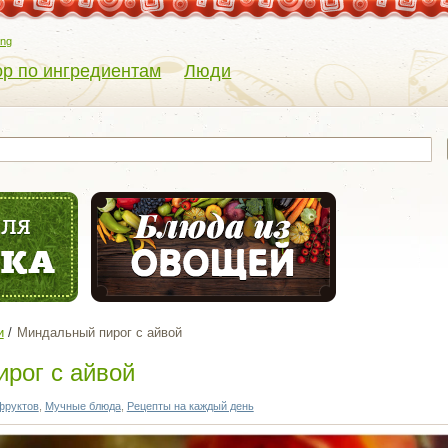
eng
р по ингредиентам
Люди
и
Миндальный пирог с айвой
рог с айвой
фруктов
,
Мучные блюда
,
Рецепты на каждый день