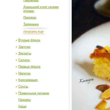
Пирожные
Домашний хлеб своими
руками
Пирожки
Запеканки
показать еще
Вторые блюда
Закуски
Десерты
Салаты
Первые блюда
Напитки
Консервация
Соусы
Правильное питание
Гарниры
Каши