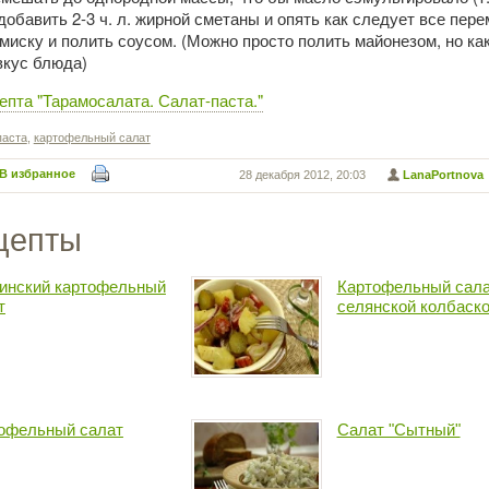
добавить 2-3 ч. л. жирной сметаны и опять как следует все пер
иску и полить соусом. (Можно просто полить майонезом, но ка
вкус блюда)
епта "Тарамосалата. Салат-паста."
паста
,
картофельный салат
В избранное
28 декабря 2012, 20:03
LanaPortnova
цепты
инский картофельный
Картофельный сала
т
селянской колбаск
офельный салат
Салат "Сытный"