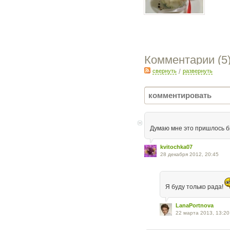
Комментарии (
5
свернуть
/
развернуть
Думаю мне это пришлось б
kvitochka07
28 декабря 2012, 20:45
Я буду только рада!
LanaPortnova
22 марта 2013, 13:20