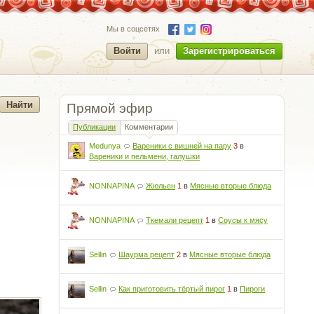
Мы в соцсетях
Войти
или
Зарегистрироваться
Прямой эфир
Публикации
Комментарии
Medunya
Вареники с вишней на пару
3
в
Вареники и пельмени, галушки
NONNAPINA
Жюльен
1
в
Мясные вторые блюда
NONNAPINA
Ткемали рецепт
1
в
Соусы к мясу
Sellin
Шаурма рецепт
2
в
Мясные вторые блюда
Sellin
Как приготовить тёртый пирог
1
в
Пироги