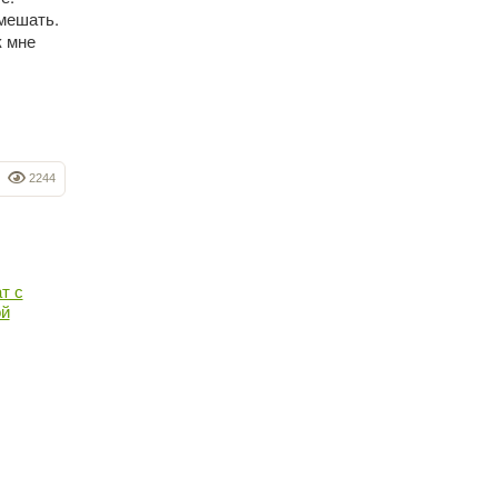
емешать.
к мне
2244
т с
ой