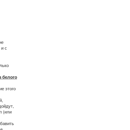
не
 и с
лько
з белого
ие этого
й,
дойдут,
п (или
обавить
е.