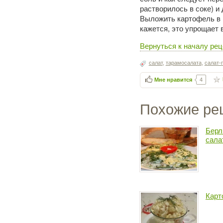
растворилось в соке) и 
Выложить картофель в м
кажется, это упрощает 
Вернуться к началу рец
салат
,
тарамосалата
,
салат-
Мне нравится
4
Похожие ре
Берл
сала
Карт