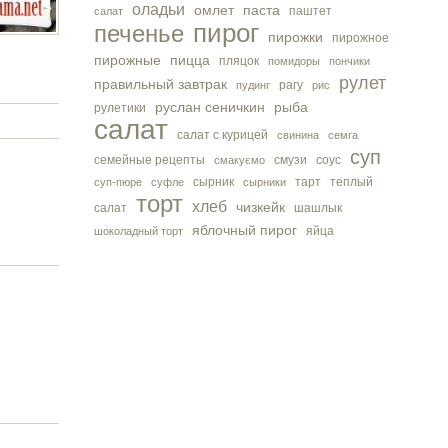
оладьи
омлет
паста
паштет
салат
пирог
печенье
пирожки
пирожное
пирожные
пицца
пляцок
помидоры
пончики
рулет
правильный завтрак
рагу
пудинг
рис
руслан сеничкин
рыба
рулетики
салат
салат с курицей
свинина
семга
суп
семейные рецепты
смузи
соус
смакуємо
сырник
тарт
теплый
суп-пюре
суфле
сырники
торт
хлеб
чизкейк
салат
шашлык
яблочный пирог
яйца
шоколадный торт