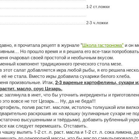
1-2 ст.ложки
2-3 ч.ложки
давно, я прочитала рецепт в журнале "
Школа гастронома"
и он м
тивным… Но прошло время и я решила его все-таки попробовать
 меня очаровал своей простотой и необычным вкусом.
енный компонент традиционного греческого стола мезе.
в этот салат добавляется икра любой рыбы, я его решила неско
 её не стала. Вместо икры добавила сухарики белого хлеба.
меня произвольные. Итак,
2-3 вареные картофелины, сухари и
растит. масло, соус Цезарь.
ас заглянула в инет, что бы уточнить ингредиенты и приготовлен
о это вовсе не тот Цезарь… Ну, да не беда!!!
ртофель, полив растит. маслом, истолочь толкушкой или вилко
дварительно раскрошив их на крошку (кулинарные сухари не по
достаточно высушенными и твёрдыми), добавить рубленный укро
все как следует перемешать. Отставить.
ашку вылить 1-2 ст. л. раст. масла и 1-2 ст. л. сока лимона, д
емешать до однородной массы, что бы масло сэмульгировало (т.