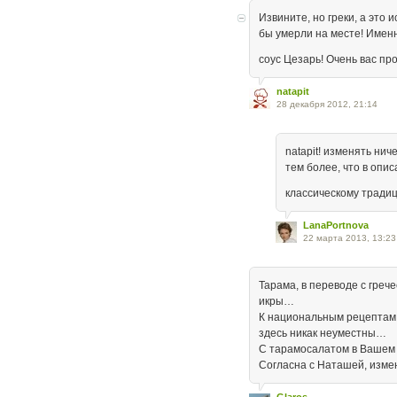
Извините, но греки, а это
бы умерли на месте! Именн
соус Цезарь! Очень вас пр
natapit
28 декабря 2012, 21:14
natapit! изменять ниче
тем более, что в опи
классическому тради
LanaPortnova
22 марта 2013, 13:23
Тарама, в переводе с греч
икры…
К национальным рецептам,
здесь никак неуместны…
С тарамосалатом в Вашем 
Согласна с Наташей, изм
Glaros