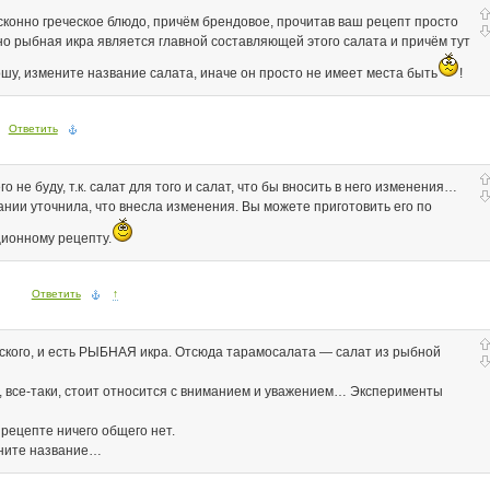
 исконно греческое блюдо, причём брендовое, прочитав ваш рецепт просто
о рыбная икра является главной составляющей этого салата и причём тут
ошу, измените название салата, иначе он просто не имеет места быть
!
Ответить
го не буду, т.к. салат для того и салат, что бы вносить в него изменения…
сании уточнила, что внесла изменения. Вы можете приготовить его по
ционному рецепту.
Ответить
↑
еского, и есть РЫБНАЯ икра. Отсюда тарамосалата — салат из рыбной
 все-таки, стоит относится с вниманием и уважением… Эксперименты
рецепте ничего общего нет.
ените название…