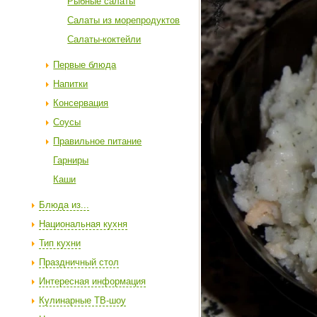
Рыбные салаты
Салаты из морепродуктов
Салаты-коктейли
Первые блюда
Напитки
Консервация
Соусы
Правильное питание
Гарниры
Каши
Блюда из...
Национальная кухня
Тип кухни
Праздничный стол
Интересная информация
Кулинарные ТВ-шоу