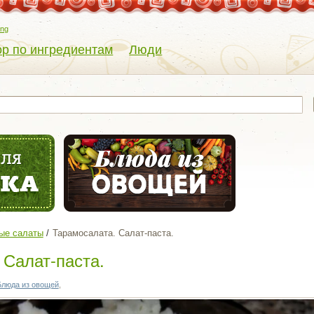
eng
р по ингредиентам
Люди
ые салаты
Тарамосалата. Салат-паста.
 Салат-паста.
Блюда из овощей
,