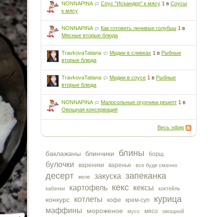
NONNAPINA
Соус "Искандер" к мясу
1
в
Соусы
к мясу
NONNAPINA
Как готовить ленивые голубцы
1
в
Мясные вторые блюда
TravkovaTatiana
Мидии в сливках
1
в
Рыбные
вторые блюда
TravkovaTatiana
Мидии в соусе
1
в
Рыбные
вторые блюда
NONNAPINA
Малосольные огурчики рецепт
1
в
Овощная консервация
Весь эфир
блины
баклажаны
блинчики
борщ
булочки
вареники
варенье
все буде смачно
десерт
запеканка
закуска
желе
кекс
картофель
кексы
кабачки
коктейль
курица
котлеты
конкурс
кофе
крем-суп
маффины
мороженое
мясо
мусс
овощной