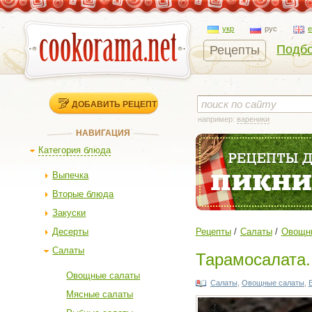
укр
рус
Подбо
Рецепты
ДОБАВИТЬ РЕЦЕПТ
например:
вареники
НАВИГАЦИЯ
Категория блюда
Выпечка
Вторые блюда
Закуски
Десерты
Рецепты
Салаты
Овощн
Салаты
Тарамосалата.
Овощные салаты
Салаты
,
Овощные салаты
,
Мясные салаты