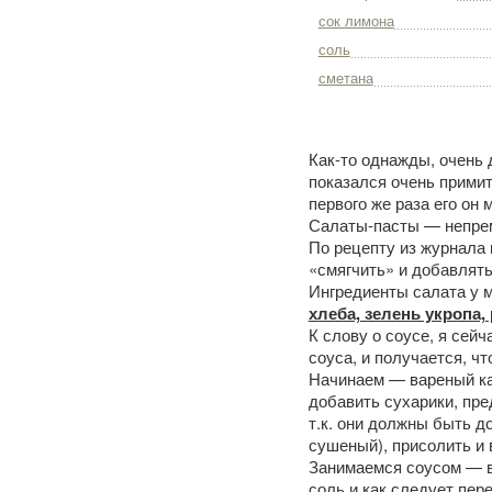
сок лимона
соль
сметана
Как-то однажды, очень 
показался очень прими
первого же раза его он
Салаты-пасты — непрем
По рецепту из журнала 
«смягчить» и добавлять
Ингредиенты салата у 
хлеба, зелень укропа, 
К слову о соусе, я сейч
соуса, и получается, чт
Начинаем — вареный ка
добавить сухарики, пре
т.к. они должны быть 
сушеный), присолить и 
Занимаемся соусом — в ч
соль и как следует пер