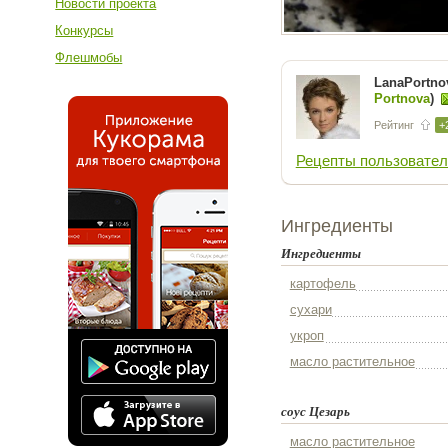
Новости проекта
Конкурсы
Флешмобы
LanaPortnov
Portnova
)
Рейтинг
+
Рецепты пользовател
Ингредиенты
Ингредиенты
картофель
сухари
укроп
масло растительное
соус Цезарь
масло растительное