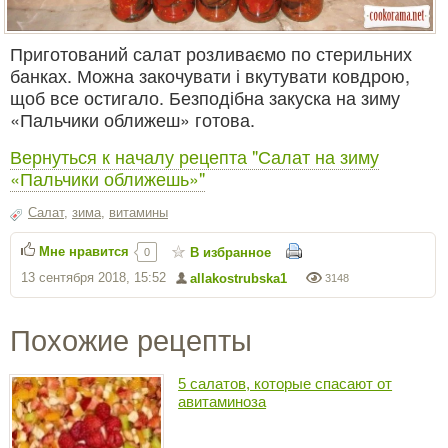
Приготований салат розливаємо по стерильних
банках. Можна закочувати і вкутувати ковдрою,
щоб все остигало. Безподібна закуска на зиму
«Пальчики оближеш» готова.
Вернуться к началу рецепта "Салат на зиму
«Пальчики оближешь»"
Салат
,
зима
,
витамины
Мне нравится
В избранное
0
13 сентября 2018, 15:52
allakostrubska1
3148
Похожие рецепты
5 салатов, которые спасают от
авитаминоза