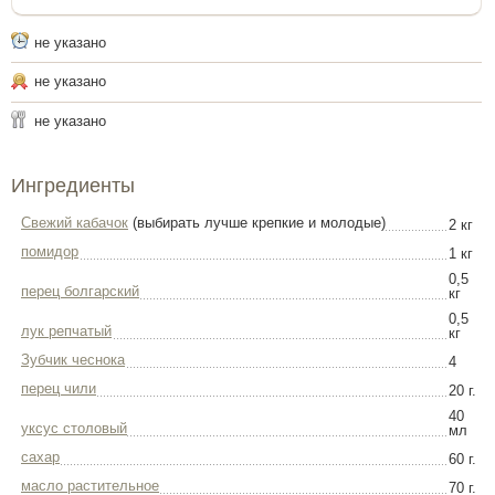
не указано
не указано
не указано
Ингредиенты
Свежий кабачок
(выбирать лучше крепкие и молодые)
2 кг
помидор
1 кг
0,5
перец болгарский
кг
0,5
лук репчатый
кг
Зубчик чеснока
4
перец чили
20 г.
40
уксус столовый
мл
сахар
60 г.
масло растительное
70 г.