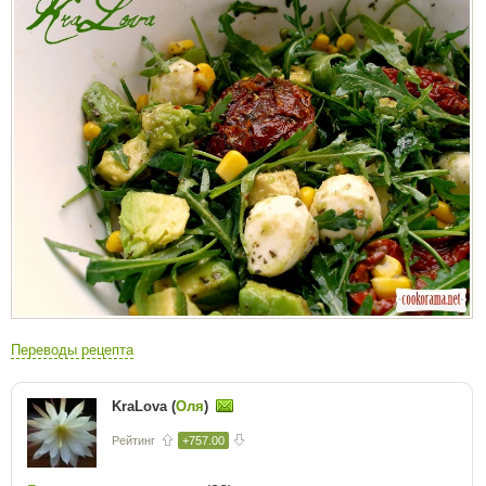
Переводы рецепта
KraLova (
Оля
)
Рейтинг
+757.00