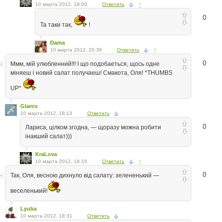
10 марта 2012, 18:00
Ответить
↑
0
Та таки так,
!
Dama
10 марта 2012, 20:36
Ответить
↑
0
Ммм, мiй улюбленний!!! I що подобаеться, щось одне
мiняеш i новий салат получаеш! Смакота, Оля! *THUMBS
UP*
Glaros
10 марта 2012, 18:13
Ответить
0
Лариса, цілком згодна, — щоразу можна робити
інакший салат)))
KraLova
10 марта 2012, 18:15
Ответить
↑
0
Так, Оля, весною дихнуло від салату: зелененький —
веселенький!
Lyuba
10 марта 2012, 18:31
Ответить