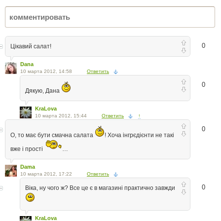
0
Цікавий салат!
Dana
10 марта 2012, 14:58
Ответить
0
Дякую, Дана
KraLova
10 марта 2012, 15:44
Ответить
↑
0
О, то має бути смачна салата
! Хоча інгрєдієнти не такі
вже і прості
…
Dama
10 марта 2012, 17:22
Ответить
0
Віка, ну чого ж? Все це є в магазині практично завжди
KraLova