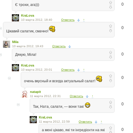
0
Є трохи, ага)))
KraLova
10 марта 2012, 18:40
Ответить
↑
0
Цікавий салатик, смачно!
Mila
10 марта 2012, 19:43
Ответить
0
Дякую, Міла!
KraLova
10 марта 2012, 20:01
Ответить
↑
0
очень вкусный и всегда актуальный салат!
natapit
11 марта 2012, 22:31
Ответить
↑
0
Так, Ната, салати, — вони такі
KraLova
11 марта 2012, 22:59
Ответить
↑
0
а мені цікаво, які ти інгредієнти на які