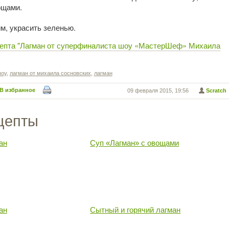
ощами.
м, украсить зеленью.
цепта "Лагман от суперфиналиста шоу «МастерШеф» Михаила
шоу
,
лагман от михаила сосновских
,
лагман
В избранное
09 февраля 2015, 19:56
Scratch
цепты
ан
Суп «Лагман» с овощами
ан
Сытный и горячий лагман