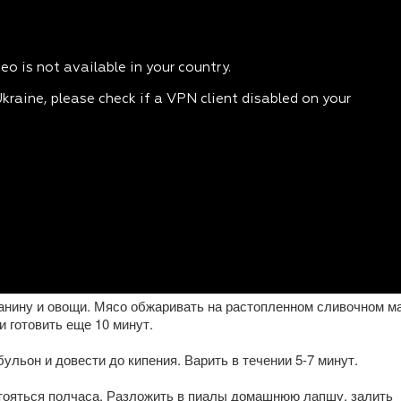
анину и овощи. Мясо обжаривать на растопленном сливочном м
и готовить еще 10 минут.
ульон и довести до кипения. Варить в течении 5-7 минут.
стояться полчаса. Разложить в пиалы домашнюю лапшу, залить