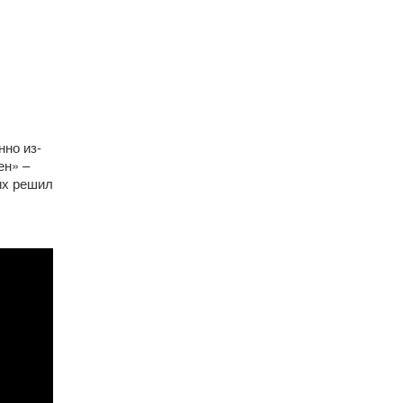
нно из-
ен» –
их решил