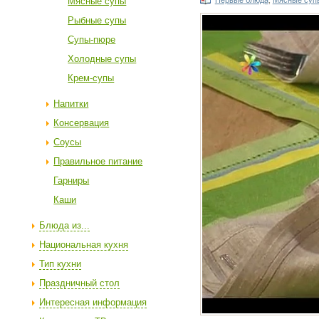
Мясные супы
Первые блюда
,
Мясные суп
Рыбные супы
Супы-пюре
Холодные супы
Крем-супы
Напитки
Консервация
Соусы
Правильное питание
Гарниры
Каши
Блюда из...
Национальная кухня
Тип кухни
Праздничный стол
Интересная информация