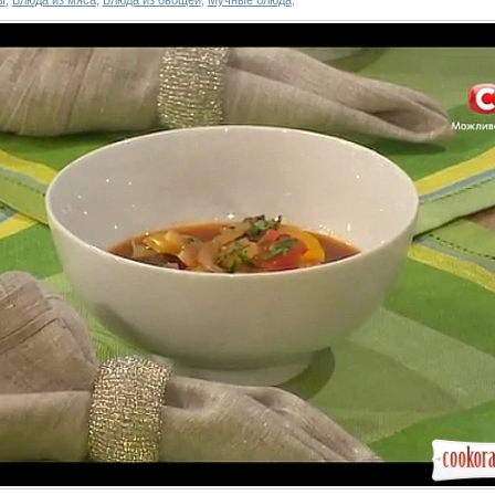
ы
,
Блюда из мяса
,
Блюда из овощей
,
Мучные блюда
,