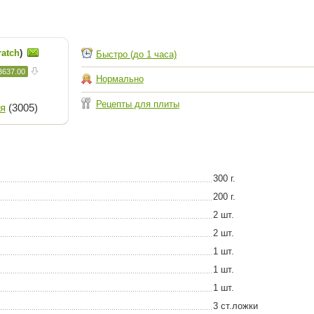
ratch
)
Быстро (до 1 часа)
3637.00
Нормально
Рецепты для плиты
я
(3005)
300 г.
200 г.
2 шт.
2 шт.
1 шт.
1 шт.
1 шт.
3 ст.ложки