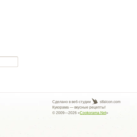
Сделано в веб-студии
stfalcon.com
Кукорама — вкусные рецепты!
© 2009—2026 «
Cookorama.Net
»