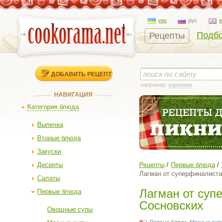
укр
рус
Подбо
Рецепты
ДОБАВИТЬ РЕЦЕПТ
например:
вареники
НАВИГАЦИЯ
Категория блюда
Выпечка
Вторые блюда
Закуски
Десерты
Рецепты
Первые блюда
Лагман от суперфиналист
Салаты
Лагман от су
Первые блюда
Сосновских
Овощные супы