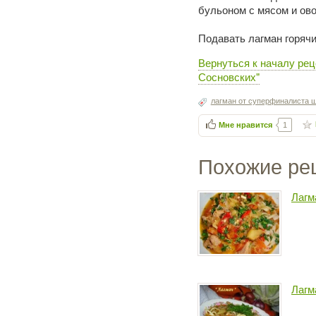
бульоном с мясом и ов
Подавать лагман горячи
Вернуться к началу ре
Сосновских"
лагман от суперфиналиста 
Мне нравится
1
Похожие ре
Лагм
Лагм