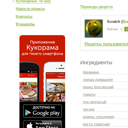
Кулинарные ТВ-шоу
Переводы рецепта
Новости проекта
Конкурсы
Scratch (
Sc
Флешмобы
Рейтинг
+
Рецепты пользовател
Ингредиенты
баранина
лапша домашняя
перец болгарский
томаты
лук репчатый
чеснок
корень сельдерея
паста томатная