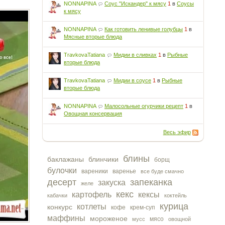
NONNAPINA
Соус "Искандер" к мясу
1
в
Соусы
к мясу
NONNAPINA
Как готовить ленивые голубцы
1
в
Мясные вторые блюда
TravkovaTatiana
Мидии в сливках
1
в
Рыбные
вторые блюда
TravkovaTatiana
Мидии в соусе
1
в
Рыбные
вторые блюда
NONNAPINA
Малосольные огурчики рецепт
1
в
Овощная консервация
Весь эфир
блины
баклажаны
блинчики
борщ
булочки
вареники
варенье
все буде смачно
десерт
запеканка
закуска
желе
кекс
картофель
кексы
кабачки
коктейль
курица
котлеты
конкурс
кофе
крем-суп
маффины
мороженое
мясо
мусс
овощной