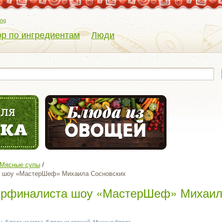
eng
р по ингредиентам
Люди
Мясные супы
а шоу «МастерШеф» Михаила Сосновских
перфиналиста шоу «МастерШеф» Михаи