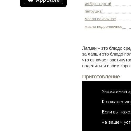
имбирь тертый
петрушка
масло сливочное
масло подсолнечное
Лагман – это блюдо сре
за лапши это блюдо пол
что означает растянут
поделиться своим корон
Приготовление