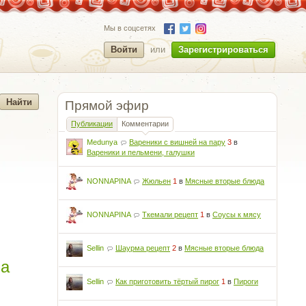
Мы в соцсетях
Войти
или
Зарегистрироваться
Прямой эфир
Публикации
Комментарии
Medunya
Вареники с вишней на пару
3
в
Вареники и пельмени, галушки
NONNAPINA
Жюльен
1
в
Мясные вторые блюда
NONNAPINA
Ткемали рецепт
1
в
Соусы к мясу
Sellin
Шаурма рецепт
2
в
Мясные вторые блюда
ла
Sellin
Как приготовить тёртый пирог
1
в
Пироги