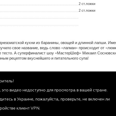
2 ст.ложки
2 ст.ложки
днеазиатской кухни из баранины, овощей и длинной лапши. Име
учило свое название, ведь слово «лагман» происходит от «люм
ое тесто. А суперфиналист шоу «МастерШеф» Михаил Сосновск
ным рецептом вкуснейшего и питательного супа!