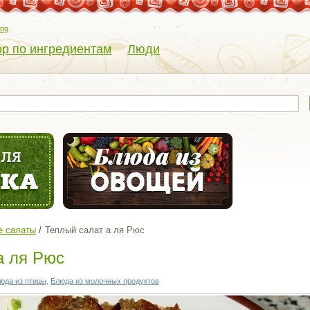
eng
р по ингредиентам
Люди
е салаты
Теплый салат а ля Рюс
а ля Рюс
юда из птицы
,
Блюда из молочных продуктов