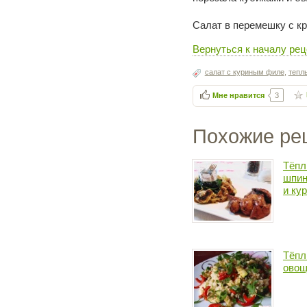
Салат в перемешку с кр
Вернуться к началу рец
салат с куриным филе
,
тепл
Мне нравится
3
Похожие ре
Тёпл
шпин
и ку
Тёпл
овощ