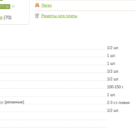
Легко
277.00
Рецепты для плиты
я
(70)
1/2 шт.
1 шт.
1 шт.
1/2 шт.
1/2 шт.
100-150 г.
1 шт.
ые
(резанные)
2-3 ст.ложки
1/2 шт.