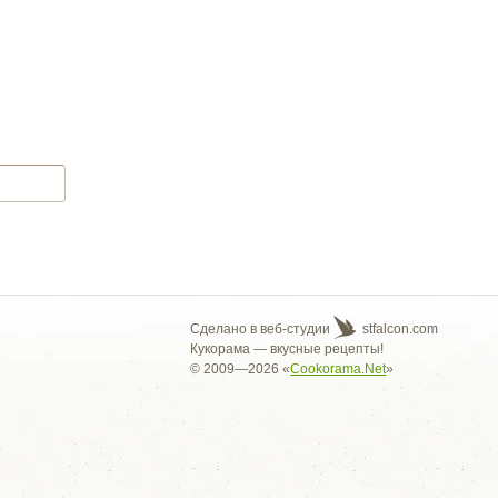
Сделано в веб-студии
stfalcon.com
Кукорама — вкусные рецепты!
© 2009—2026 «
Cookorama.Net
»