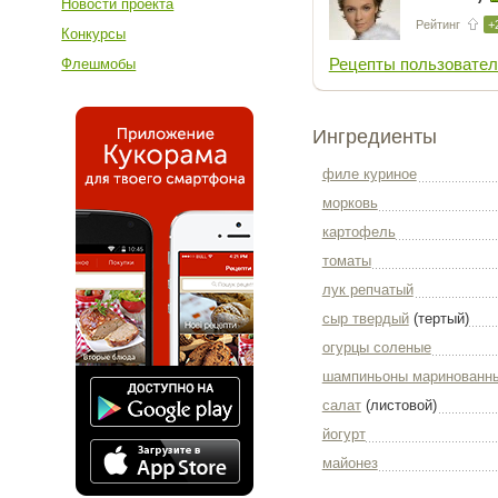
Новости проекта
Рейтинг
+
Конкурсы
Рецепты пользовател
Флешмобы
Ингредиенты
филе куриное
морковь
картофель
томаты
лук репчатый
сыр твердый
(тертый)
огурцы соленые
шампиньоны маринованн
салат
(листовой)
йогурт
майонез