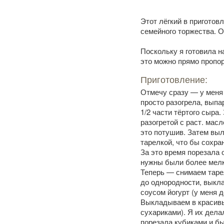
Этот лёгкий в приготовл
семейного торжества. О
Поскольку я готовила н
это можно прямо пропор
Приготовление:
Отмечу сразу — у меня 
просто разогрела, выпа
1/2 части тёртого сыра.
разогретой с раст. мас
это потушив. Затем вы
тарелкой, что бы сохра
За это время порезала 
нужны были более мелк
Теперь — снимаем таре
до однородности, выкл
соусом йогурт (у меня 
Выкладываем в красивы
сухариками). Я их дела
порезала кубиками и б