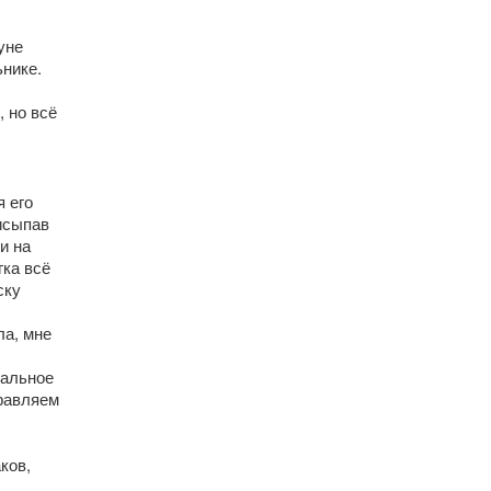
уне
ьнике.
 но всё
 его
рисыпав
и на
гка всё
ску
ла, мне
тальное
равляем
ков,