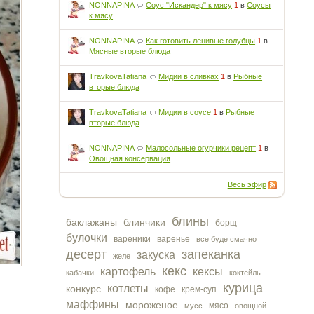
NONNAPINA
Соус "Искандер" к мясу
1
в
Соусы
к мясу
NONNAPINA
Как готовить ленивые голубцы
1
в
Мясные вторые блюда
TravkovaTatiana
Мидии в сливках
1
в
Рыбные
вторые блюда
TravkovaTatiana
Мидии в соусе
1
в
Рыбные
вторые блюда
NONNAPINA
Малосольные огурчики рецепт
1
в
Овощная консервация
Весь эфир
блины
баклажаны
блинчики
борщ
булочки
вареники
варенье
все буде смачно
десерт
запеканка
закуска
желе
кекс
картофель
кексы
кабачки
коктейль
курица
котлеты
конкурс
кофе
крем-суп
маффины
мороженое
мясо
мусс
овощной