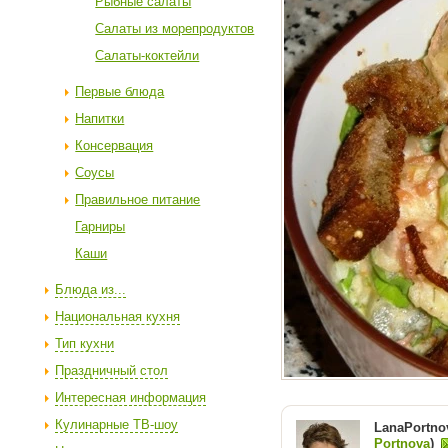
Рыбные салаты
Салаты из морепродуктов
Салаты-коктейли
Первые блюда
Напитки
Консервация
Соусы
Правильное питание
Гарниры
Каши
Блюда из...
Национальная кухня
Тип кухни
Праздничный стол
Интересная информация
Кулинарные ТВ-шоу
LanaPortnov
Portnova
)