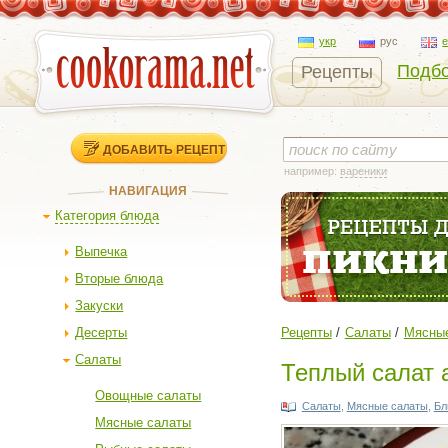
укр
рус
Подбо
Рецепты
ДОБАВИТЬ РЕЦЕПТ
например:
вареники
НАВИГАЦИЯ
Категория блюда
Выпечка
Вторые блюда
Закуски
Десерты
Рецепты
Салаты
Мясны
Салаты
Теплый салат 
Овощные салаты
Салаты
,
Мясные салаты
,
Бл
Мясные салаты