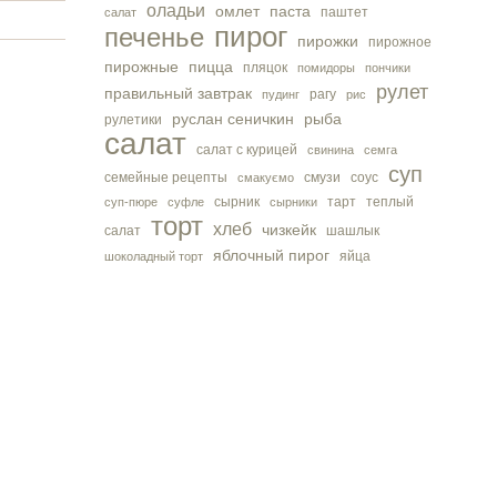
оладьи
омлет
паста
паштет
салат
пирог
печенье
пирожки
пирожное
пирожные
пицца
пляцок
помидоры
пончики
рулет
правильный завтрак
рагу
пудинг
рис
руслан сеничкин
рыба
рулетики
салат
салат с курицей
свинина
семга
суп
семейные рецепты
смузи
соус
смакуємо
сырник
тарт
теплый
суп-пюре
суфле
сырники
торт
хлеб
чизкейк
салат
шашлык
яблочный пирог
яйца
шоколадный торт