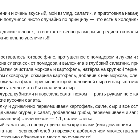
ении и очень вкусный, мой взгляд, салатик, я приготовила накан
н получился чисто случайно по принципу — что есть в холодил
а двоих человек, то соответственно размеры ингредиентов малы,
ционально увеличить!!!
оставалось готовое филе, протушенное с помидором и луком и я
рив слегка сок от помидора и выложила в глубокий салатник, п
 Затем очистила морковь и картофель, натёрла на крупной тёрке 
лом сковороде, обжарила картофель, добавив к ней морковь, сле
ложила на филе, присыпав второй половиной сыра и накрыла ми
нить тепло и что бы оплавился сыр.
огурец кубиками и порезала салат ножом — рвать руками не ста
ие кусочки салата.
лку и динамично перемешиваем картофель, филе, сыр и всё ос
адываем огурец и салат, добавляем грибы, перемешиваем и зап
домашний) с майонезом — 1:1, солим слегка.
й салатник, а сверху присыпаем крутонами (или домашними
ла так — зерновой хлеб в нарезке с добавлением множества зла
ыстренько обжарила в масле до румяности!