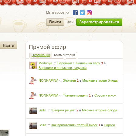
Мы в соцсетях
Войти
или
Зарегистрироваться
Прямой эфир
Публикации
Комментарии
Medunya
Вареники с вишней на пару
3
в
Вареники и пельмени, галушки
NONNAPINA
Жюльен
1
в
Мясные вторые блюда
NONNAPINA
Ткемали рецепт
1
в
Соусы к мясу
Sellin
Шаурма рецепт
2
в
Мясные вторые блюда
Sellin
Как приготовить тёртый пирог
1
в
Пироги