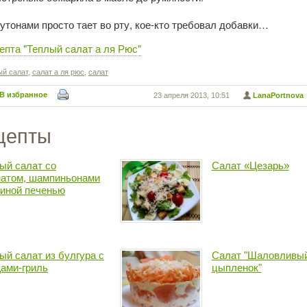
утонами просто тает во рту, кое-кто требовал добавки…
епта "Теплый салат а ля Рюс"
ый салат
,
салат а ля рюс
,
салат
В избранное
23 апреля 2013, 10:51
LanaPortnova
цепты
ый салат со
Салат «Цезарь»
атом, шампиньонами
риной печенью
ый салат из булгура с
Салат "Шаловливы
ами-гриль
цыпленок"