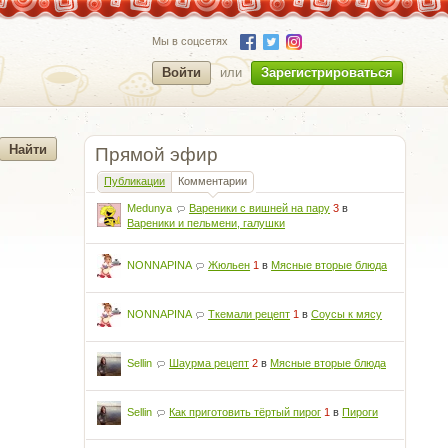
Мы в соцсетях
Войти
или
Зарегистрироваться
Прямой эфир
Публикации
Комментарии
Medunya
Вареники с вишней на пару
3
в
Вареники и пельмени, галушки
NONNAPINA
Жюльен
1
в
Мясные вторые блюда
NONNAPINA
Ткемали рецепт
1
в
Соусы к мясу
Sellin
Шаурма рецепт
2
в
Мясные вторые блюда
Sellin
Как приготовить тёртый пирог
1
в
Пироги