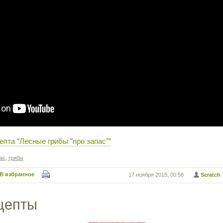
епта "Лесные грибы "про запас""
ас
,
грибы
В избранное
17 ноября 2015, 00:58
Scratch
цепты