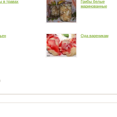
ы в травах
Грибы белые
маринованные
ьен
Ода вареникам
)