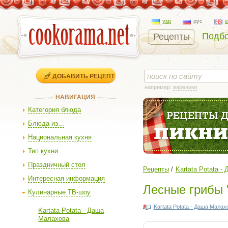
укр
рус
Подбо
Рецепты
ДОБАВИТЬ РЕЦЕПТ
например:
вареники
НАВИГАЦИЯ
Категория блюда
Блюда из...
Национальная кухня
Тип кухни
Праздничный стол
Рецепты
Kartata Potata 
Интересная информация
Лесные грибы 
Кулинарные ТВ-шоу
Kartata Potata - Даша Малах
Kartata Potata - Даша
Малахова