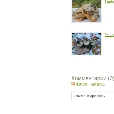
Гриб
Жюл
Комментарии (
0
свернуть
/
развернуть