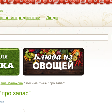
eng
р по ингредиентам
Люди
- Даша Малахова
Лесные грибы "про запас"
"про запас"
ова