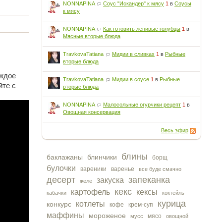
NONNAPINA
Соус "Искандер" к мясу
1
в
Соусы
к мясу
NONNAPINA
Как готовить ленивые голубцы
1
в
Мясные вторые блюда
TravkovaTatiana
Мидии в сливках
1
в
Рыбные
вторые блюда
аждое
TravkovaTatiana
Мидии в соусе
1
в
Рыбные
йте с
вторые блюда
NONNAPINA
Малосольные огурчики рецепт
1
в
Овощная консервация
Весь эфир
блины
баклажаны
блинчики
борщ
булочки
вареники
варенье
все буде смачно
десерт
запеканка
закуска
желе
кекс
картофель
кексы
кабачки
коктейль
курица
котлеты
конкурс
кофе
крем-суп
маффины
мороженое
мясо
мусс
овощной