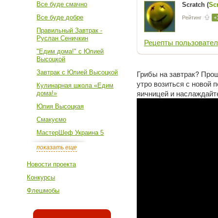
Все буде смачно
Scratch (
Sc
Все буде добре
Рейтинг
+
Правильный Завтрак -
Руслан Сеничкин
Рецепты пользовател
"Едим дома!" с Юлией
Высоцкой
Завтрак с Юлией Высоцкой
Грибы на завтрак? Прощ
утро возиться с новой 
Кулинарная школа «Едим
яичницей и наслаждайт
дома!»
Юлия Высоцкая
Смакуємо
МастерШеф Украина 5
показать еще
Новости проекта
Конкурсы
Флешмобы