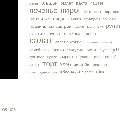
оладьи
омлет
паста
паштет
салат
пирог
печенье
пирожки
пирожное
пирожные
пицца
пляцок
помидоры
пончики
рулет
правильный завтрак
рагу
пудинг
рис
руслан сеничкин
рыба
рулетики
салат
салат с курицей
свинина
семга
суп
семейные рецепты
смузи
соус
смакуємо
сырник
тарт
теплый
суп-пюре
суфле
сырники
торт
хлеб
чизкейк
салат
шашлык
яблочный пирог
яйца
шоколадный торт
1025