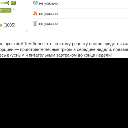
ratch
)
не указано
3637.00
не указано
не указано
я
(3005)
е простого! Тем более что по этому рецепту вам не придется к
порцией — приготовьте лесные грибы в середине недели, подава
есь вкусным и питательным завтраком до конца недели!