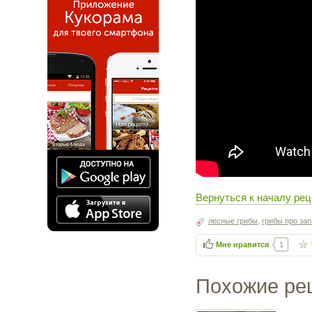
Вернуться к началу рец
лесные грибы
,
грибы про зап
Мне нравится
1
Похожие ре