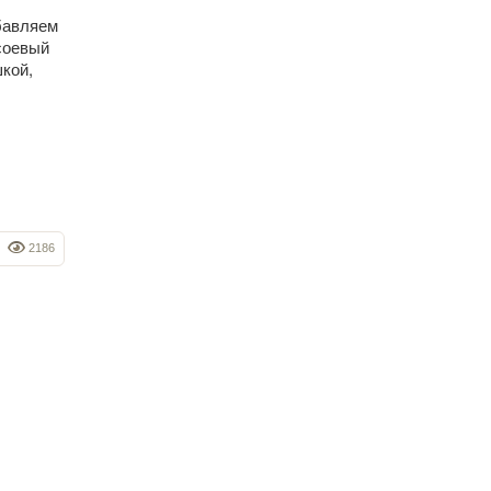
обавляем
соевый
кой,
2186