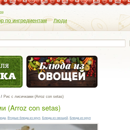
eng
р по ингредиентам
Люди
Рис с лисичками (Arroz con setas)
и (Arroz con setas)
люда
,
Вторые блюда из круп
,
Блюда из овощей
,
Блюда из круп