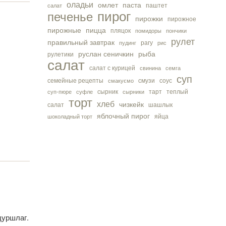
оладьи
омлет
паста
паштет
салат
пирог
печенье
пирожки
пирожное
пирожные
пицца
пляцок
помидоры
пончики
рулет
правильный завтрак
рагу
пудинг
рис
руслан сеничкин
рыба
рулетики
салат
салат с курицей
свинина
семга
суп
семейные рецепты
смузи
соус
смакуємо
сырник
тарт
теплый
суп-пюре
суфле
сырники
торт
хлеб
чизкейк
салат
шашлык
яблочный пирог
яйца
шоколадный торт
дуршлаг.