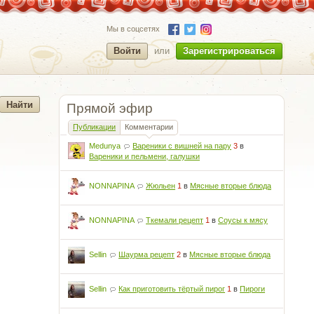
Мы в соцсетях
Войти
или
Зарегистрироваться
Прямой эфир
Публикации
Комментарии
Medunya
Вареники с вишней на пару
3
в
Вареники и пельмени, галушки
NONNAPINA
Жюльен
1
в
Мясные вторые блюда
NONNAPINA
Ткемали рецепт
1
в
Соусы к мясу
Sellin
Шаурма рецепт
2
в
Мясные вторые блюда
Sellin
Как приготовить тёртый пирог
1
в
Пироги