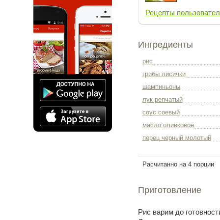
Рецепты пользовател
Ингредиенты
рис
грибы лисички
шампиньоны
лук репчатый
соус соевый
масло оливковое
перец черный молотый
Расчитанно на 4 порции
Приготовление
Рис варим до готовност