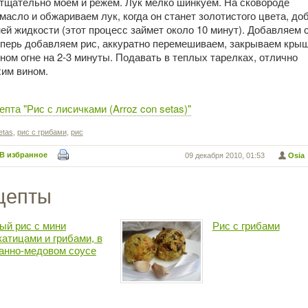
тщательно моем и режем. Лук мелко шинкуем. На сковороде
масло и обжариваем лук, когда он станет золотистого цвета, д
ей жидкости (этот процесс займет около 10 минут). Добавляем 
еперь добавляем рис, аккуратно перемешиваем, закрываем крыш
ом огне на 2-3 минуты. Подавать в теплых тарелках, отлично
хим вином.
пта "Рис с лисичками (Arroz con setas)"
etas
,
рис с грибами
,
рис
В избранное
09 декабря 2010, 01:53
Osia
цепты
ый рис с мини
Рис с грибами
катицами и грибами, в
анно-медовом соусе