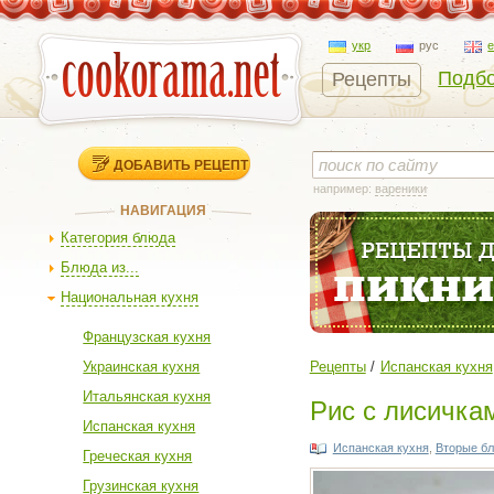
укр
рус
Подбо
Рецепты
ДОБАВИТЬ РЕЦЕПТ
например:
вареники
НАВИГАЦИЯ
Категория блюда
Блюда из...
Национальная кухня
Французская кухня
Украинская кухня
Рецепты
Испанская кухня
Итальянская кухня
Рис с лисичкам
Испанская кухня
Испанская кухня
,
Вторые б
Греческая кухня
Грузинская кухня