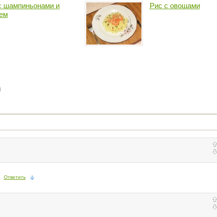
с шампиньонами и
Рис с овощами
ем
)
Ответить