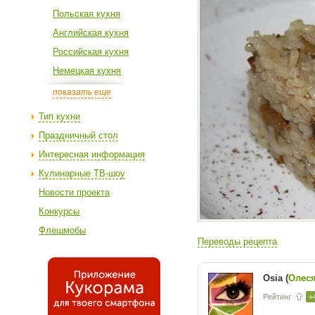
Польская кухня
Английская кухня
Российская кухня
Немецкая кухня
показать еще
Тип кухни
Праздничный стол
Интересная информация
Кулинарные ТВ-шоу
Новости проекта
Конкурсы
Флешмобы
Переводы рецепта
Osia (
Олес
Рейтинг
+