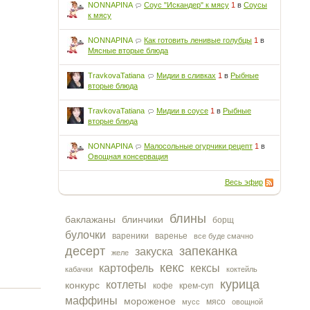
NONNAPINA
Соус "Искандер" к мясу
1
в
Соусы
к мясу
NONNAPINA
Как готовить ленивые голубцы
1
в
Мясные вторые блюда
TravkovaTatiana
Мидии в сливках
1
в
Рыбные
вторые блюда
TravkovaTatiana
Мидии в соусе
1
в
Рыбные
вторые блюда
NONNAPINA
Малосольные огурчики рецепт
1
в
Овощная консервация
Весь эфир
блины
баклажаны
блинчики
борщ
булочки
вареники
варенье
все буде смачно
десерт
запеканка
закуска
желе
кекс
картофель
кексы
кабачки
коктейль
курица
котлеты
конкурс
кофе
крем-суп
маффины
мороженое
мясо
мусс
овощной