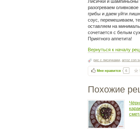
Лисички и шампиньоны 
разогреваем оливковое 
грибы и даем уйти лишн
соус, перемешиваем, т
оставляем на минимальн
сочетается с белым су
Приятного аппетита!
Вернуться к началу реце
рис с лисичками
,
arroz con s
Мне нравится
6
Похожие ре
Чёрн
кара
смет