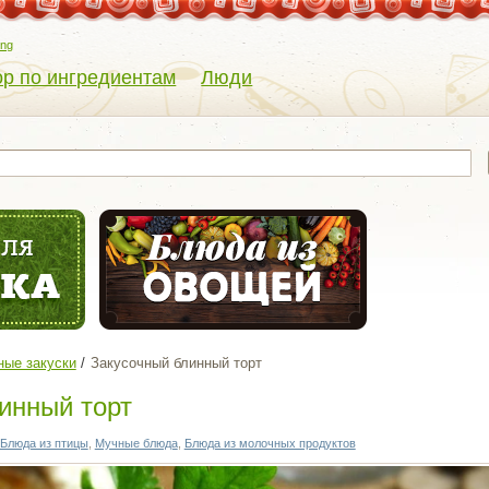
eng
р по ингредиентам
Люди
ые закуски
Закусочный блинный торт
инный торт
Блюда из птицы
,
Мучные блюда
,
Блюда из молочных продуктов