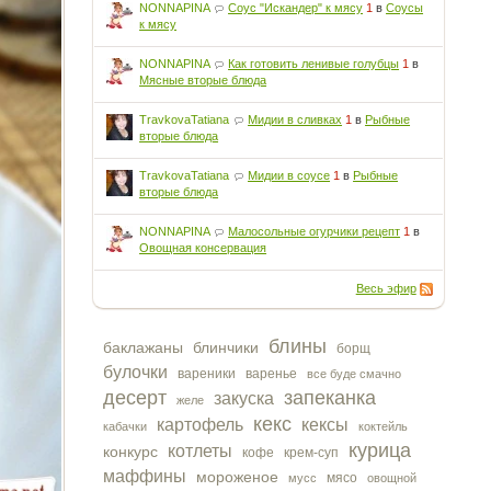
NONNAPINA
Соус "Искандер" к мясу
1
в
Соусы
к мясу
NONNAPINA
Как готовить ленивые голубцы
1
в
Мясные вторые блюда
TravkovaTatiana
Мидии в сливках
1
в
Рыбные
вторые блюда
TravkovaTatiana
Мидии в соусе
1
в
Рыбные
вторые блюда
NONNAPINA
Малосольные огурчики рецепт
1
в
Овощная консервация
Весь эфир
блины
баклажаны
блинчики
борщ
булочки
вареники
варенье
все буде смачно
десерт
запеканка
закуска
желе
кекс
картофель
кексы
кабачки
коктейль
курица
котлеты
конкурс
кофе
крем-суп
маффины
мороженое
мясо
мусс
овощной