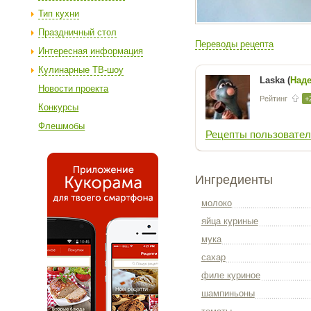
Тип кухни
Праздничный стол
Переводы рецепта
Интересная информация
Кулинарные ТВ-шоу
Laska (
Над
Новости проекта
Рейтинг
+
Конкурсы
Флешмобы
Рецепты пользовател
Ингредиенты
молоко
яйца куриные
мука
сахар
филе куриное
шампиньоны