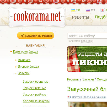
укр
рус
Подбо
Рецепты
ДОБАВИТЬ РЕЦЕПТ
например:
вареники
НАВИГАЦИЯ
Категория блюда
Выпечка
Вторые блюда
Закуски
Рецепты
Закуски
Холодн
Закуски овощные
Закусочный бл
Закуски мясные
Закуски рыбные
Закуски
,
Холодные закуски
,
Холодные закуски