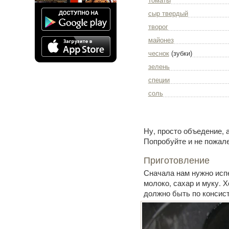
томаты
сыр твердый
творог
майонез
чеснок
(зубки)
зелень
специи
соль
Ну, просто объедение, 
Попробуйте и не пожале
Приготовление
Сначала нам нужно испе
молоко, сахар и муку. 
должно быть по консист