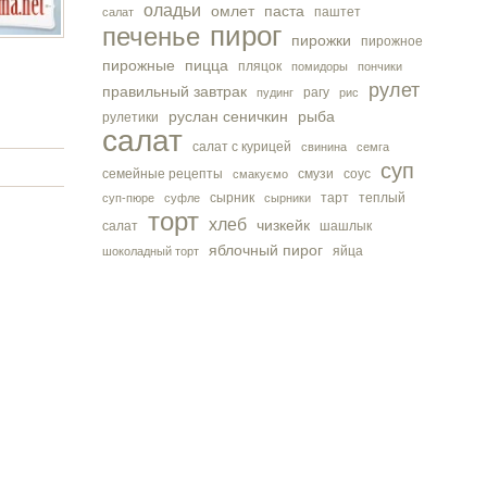
оладьи
омлет
паста
паштет
салат
пирог
печенье
пирожки
пирожное
пирожные
пицца
пляцок
помидоры
пончики
рулет
правильный завтрак
рагу
пудинг
рис
руслан сеничкин
рыба
рулетики
салат
салат с курицей
свинина
семга
суп
семейные рецепты
смузи
соус
смакуємо
сырник
тарт
теплый
суп-пюре
суфле
сырники
торт
хлеб
чизкейк
салат
шашлык
яблочный пирог
яйца
шоколадный торт