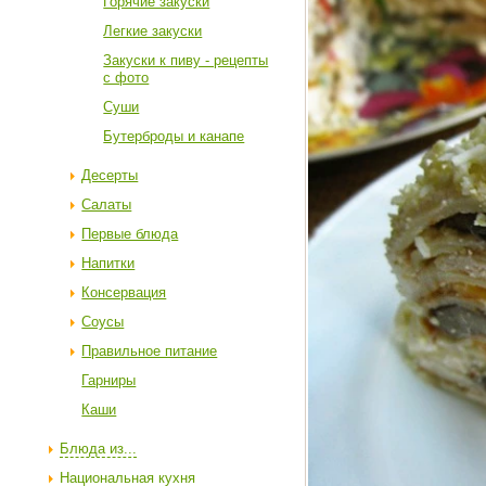
Горячие закуски
Легкие закуски
Закуски к пиву - рецепты
с фото
Суши
Бутерброды и канапе
Десерты
Салаты
Первые блюда
Напитки
Консервация
Соусы
Правильное питание
Гарниры
Каши
Блюда из...
Национальная кухня