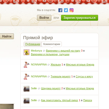
Мы в соцсетях
Войти
или
Зарегистрироваться
Прямой эфир
Публикации
Комментарии
Medunya
Вареники с вишней на пару
3
в
Вареники и пельмени, галушки
NONNAPINA
Жюльен
1
в
Мясные вторые блюда
NONNAPINA
Ткемали рецепт
1
в
Соусы к мясу
Sellin
Шаурма рецепт
2
в
Мясные вторые блюда
Sellin
Как приготовить тёртый пирог
1
в
Пироги