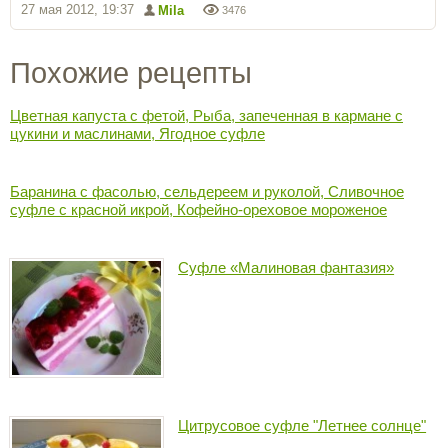
27 мая 2012, 19:37
Mila
3476
Похожие рецепты
Цветная капуста с фетой, Рыба, запеченная в кармане с
цукини и маслинами, Ягодное суфле
Баранина с фасолью, сельдереем и руколой, Сливочное
суфле с красной икрой, Кофейно-ореховое мороженое
Суфле «Малиновая фантазия»
Цитрусовое суфле "Летнее солнце"