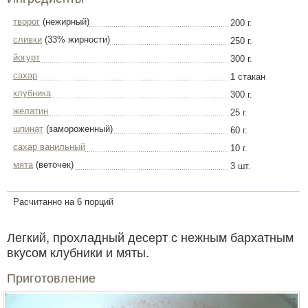
творог
(нежирный)
200 г.
сливки
(33% жирности)
250 г.
йогурт
300 г.
сахар
1 стакан
клубника
300 г.
желатин
25 г.
шпинат
(замороженный)
60 г.
сахар ванильный
10 г.
мята
(веточек)
3 шт.
Расчитанно на 6 порций
Легкий, прохладный десерт с нежным бархатным
вкусом клубники и мяты.
Приготовление