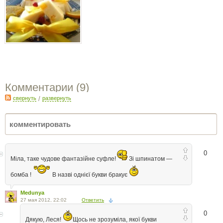
Комментарии (
9
)
свернуть
/
развернуть
0
Міла, таке чудове фантазійне суфле!
Зі шпинатом —
бомба !
В назві однієї букви бракує
Medunya
27 мая 2012, 22:02
Ответить
0
Дякую, Леся!
Щось не зрозуміла, якої букви