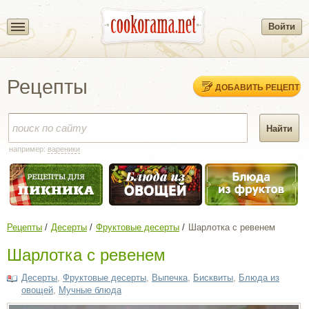
Войти
Рецепты
ДОБАВИТЬ РЕЦЕПТ
например:
вареники
Рецепты
Десерты
Фруктовые десерты
Шарлотка с ревенем
Шарлотка с ревенем
Десерты
,
Фруктовые десерты
,
Выпечка
,
Бисквиты
,
Блюда из
овощей
,
Мучные блюда