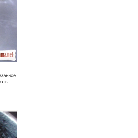
езанное
рать