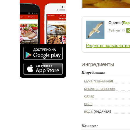
Glaros (
Лар
Рейтинг
+
Рецепты пользовател
Ингредиенты
Ингредиенты
мука пшеничная
масло сливочное
сахар
соль
вода
(ледяная)
Начинка: