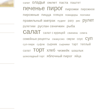
оладьи
омлет
паста
паштет
салат
пирог
печенье
пирожки
пирожное
пирожные
пицца
пляцок
помидоры
пончики
рулет
правильный завтрак
рагу
пудинг
рис
руслан сеничкин
рыба
рулетики
салат
салат с курицей
свинина
семга
суп
семейные рецепты
смузи
соус
смакуємо
сырник
тарт
теплый
суп-пюре
суфле
сырники
торт
хлеб
чизкейк
салат
шашлык
яблочный пирог
яйца
шоколадный торт