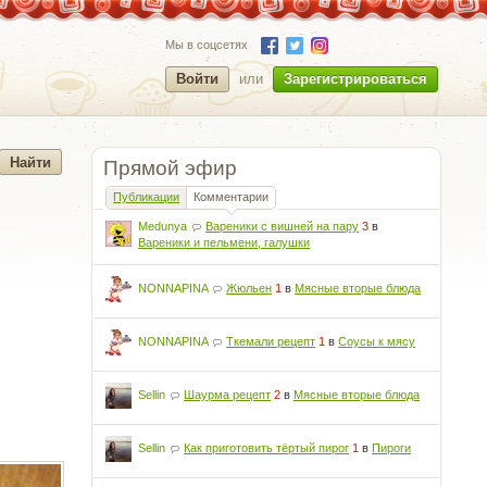
Мы в соцсетях
Войти
или
Зарегистрироваться
Прямой эфир
Публикации
Комментарии
Medunya
Вареники с вишней на пару
3
в
Вареники и пельмени, галушки
NONNAPINA
Жюльен
1
в
Мясные вторые блюда
NONNAPINA
Ткемали рецепт
1
в
Соусы к мясу
Sellin
Шаурма рецепт
2
в
Мясные вторые блюда
Sellin
Как приготовить тёртый пирог
1
в
Пироги