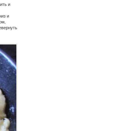
ить и
низ и
ом,
евернуть