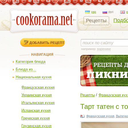
укр
рус
Подбо
Рецепты
ДОБАВИТЬ РЕЦЕПТ
например:
вареники
НАВИГАЦИЯ
Категория блюда
Блюда из...
Национальная кухня
Французская кухня
Украинская кухня
Рецепты
Французская кух
Итальянская кухня
Тарт татен с т
Испанская кухня
Французская кухня
,
Выпечк
Греческая кухня
Грузинская кухня