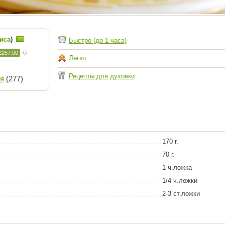
иса
)
Быстро (до 1 часа)
2257.00
Легко
Рецепты для духовки
я
(277)
170 г.
70 г.
1 ч.ложка
1/4 ч.ложки
2-3 ст.ложки