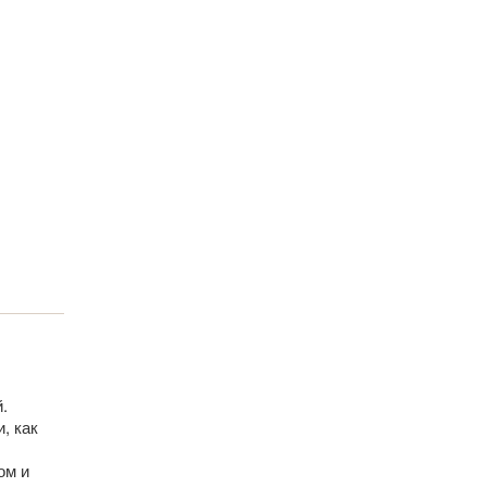
.
, как
ом и