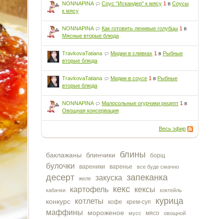
NONNAPINA
Соус "Искандер" к мясу
1
в
Соусы
к мясу
NONNAPINA
Как готовить ленивые голубцы
1
в
Мясные вторые блюда
TravkovaTatiana
Мидии в сливках
1
в
Рыбные
вторые блюда
TravkovaTatiana
Мидии в соусе
1
в
Рыбные
вторые блюда
NONNAPINA
Малосольные огурчики рецепт
1
в
Овощная консервация
Весь эфир
блины
баклажаны
блинчики
борщ
булочки
вареники
варенье
все буде смачно
десерт
запеканка
закуска
желе
кекс
картофель
кексы
кабачки
коктейль
курица
котлеты
конкурс
кофе
крем-суп
маффины
мороженое
мясо
мусс
овощной