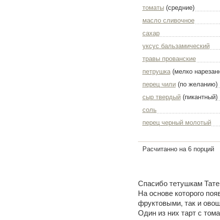
томаты
(средние)
масло сливочное
сахар
уксус бальзамический
травы прованские
петрушка
(мелко нарезан
перец чили
(по желанию)
сыр твердый
(пикантный)
соль
перец черный молотый
Расчитанно на 6 порций
Спасибо тетушкам Татен
На основе которого поя
фруктовыми, так и ово
Один из них тарт с том