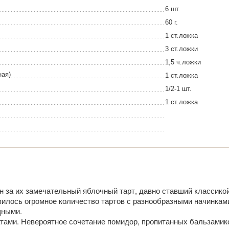
6 шт.
60 г.
1 ст.ложка
3 ст.ложки
1,5 ч.ложки
ная)
1 ст.ложка
1/2-1 шт.
1 ст.ложка
 за их замечательный яблочный тарт, давно ставший классикой
вилось огромное количество тартов с разнообразными начинками
щными.
атами. Невероятное сочетание помидор, пропитанных бальзамик