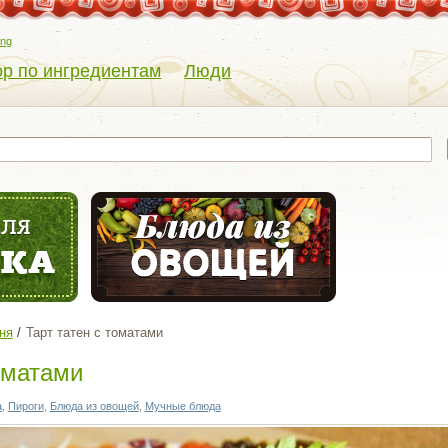
eng
р по ингредиентам
Люди
ня
Тарт татен с томатами
оматами
а
,
Пироги
,
Блюда из овощей
,
Мучные блюда