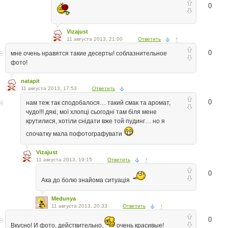
0
Vizajust
11 августа 2013, 21:00
Ответить
↑
0
мне очень нравятся такие десерты! соблазнительное
фото!
natapit
11 августа 2013, 17:53
Ответить
0
нам теж так сподобалося… такий смак та аромат,
чудо!!! дякі, мої хлопці сьогодні там біля мене
крутилися, хотіли снідати вже той пудинг… но я
спочатку мала пофотографувати
Vizajust
11 августа 2013, 19:15
Ответить
↑
0
Ака до болю знайома ситуація
Medunya
11 августа 2013, 20:33
Ответить
↑
0
Вкусно! И фото, действительно,
очень красивые!