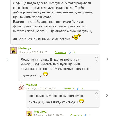
сюди. Це надто далеко і незручно. А фотографувати
коло вікна — це деколи дуже мало світла. Треба
добре розумітись у нюансах: витримка-ізо-діафрагма,
щоб вийшли хороші фото.
Балкон — це найкраще, що лише може бути для
фотосправи. Там великі вікна і маса правильного і
чистого світла. Балкон — це аналог зйомки на вулиці,
лише зі значно більшими зручностями
Medunya
11 августа 2013, 23:47
Ответить
↑
0
Леся, чиста правда!!! і ще, от побігла за
чимось… одним оком пильнуєш щоб мій
Ромашка щось не стягнув чи скинув, щоб кіт не
скуштував і т.д.
Vizajust
12 августа 2013, 00:23
Ответить
↑
0
Це в самісіньку десяточку! Пильнуєш,
пильнуєш, і не завжди упильнуєш
Medunya
12 августа 2013, 19:03
Ответить
↑