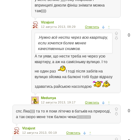
впринципі деколи фініш знімати можна
там))))
Vizajust
12 августа 2013, 08:29
Ответить
↑
0
.Нужно всё нести через всю квартиру,
если хочется более менее
качественных снимков.
А ти уяви, що нести треба не через усю
квартиру, а аж на самісінькку вулицю. І то
не один раз
І тоді після забігів на
вулицю зйомка на балконі тобі буде відразу
здаватись райською насолодою
Medunya
12 августа 2013, 19:17
Ответить
↑
0
cпс Ліка)))) та то я поки літечко в батьків на прирооді,
а так скоро мене теж балкон чекає)))))))))))
Vizajust
12 августа 2013, 00:19
Ответить
↑