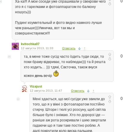
0
Ха-ха!!! А мои соседи уже спрашивали у свекрови чего
это я с тарелками и фотоаппаратом по балкону
ношусь)))
Пудинг изумительный и фото видно намного лучше
чем раньше)))Умничка, вот так мы и
совершенствуемся!!!
kvitochka07
12 августа 2013, 11:33
Ответить
↑
0
та, в мене тоже сусід часто їздить туди сюди, то
поки браму відкриває, то наблюдає))) та й решта
хто ходить… ))) тдякі, Свєточка, також вчуся
кожен
день
вечір
Vizajust
12 августа 2013, 11:47
Ответить
↑
0
Мені здається, що мої сусіди уже звикли до
того, що я у вікні з фотоапаратом постійно
стирчу. Штори і тюлі усі розсуну, щоб світла
більше було і знімаю. Хто по дорорзі іде —
раніше аж рота розкривали і шию звертали
гадаючи що я там таке постіно роблю. А
далі покрутили коло виска пальцем,