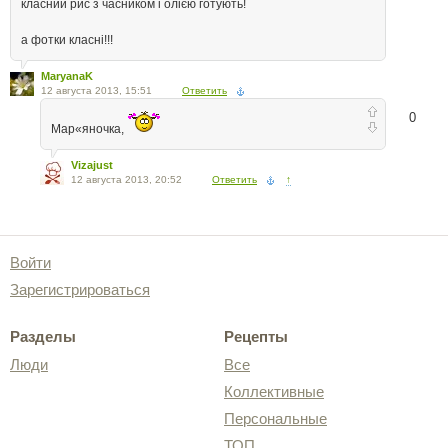
класний рис з часником і олією готують!
а фотки класні!!!
MaryanaK
12 августа 2013, 15:51
Ответить
0
Мар«яночка,
Vizajust
12 августа 2013, 20:52
Ответить
↑
Войти
Зарегистрироваться
Разделы
Рецепты
Люди
Все
Коллективные
Персональные
ТОП