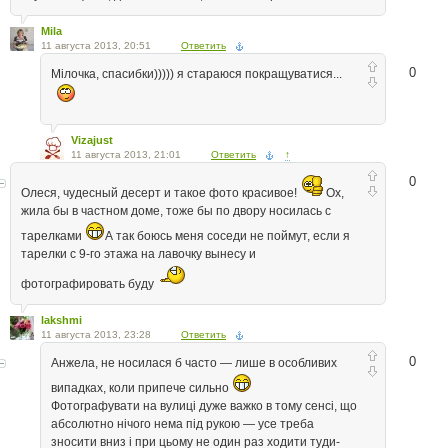
Mila
11 августа 2013, 20:51
Ответить
0
Мілочка, спасибки))))) я стараюся покращуватися...
Vizajust
11 августа 2013, 21:01
Ответить
↑
0
Олеся, чудесный десерт и такое фото красивое!
Ох,
жила бы в частном доме, тоже бы по двору носилась с
тарелками
А так боюсь меня соседи не поймут, если я
тарелки с 9-го этажа на лавочку вынесу и
фотографировать буду
lakshmi
11 августа 2013, 23:28
Ответить
0
Анжела, не носилася б часто — лише в особливих
випадках, коли припече сильно
Фотографувати на вулиці дуже важко в тому сенсі, що
абсолютно нічого нема під рукою — усе треба
зносити вниз і при цьому не один раз ходити туди-