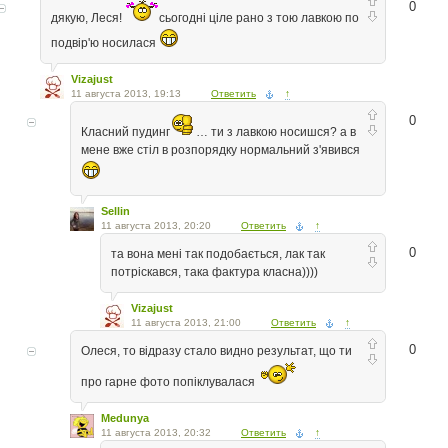
0
дякую, Леся!
сьогодні ціле рано з тою лавкою по
подвір'ю носилася
Vizajust
11 августа 2013, 19:13
Ответить
↑
0
Класний пудинг
… ти з лавкою носишся? а в
мене вже стіл в розпорядку нормальний з'явився
Sellin
11 августа 2013, 20:20
Ответить
↑
0
та вона мені так подобається, лак так
потріскався, така фактура класна))))
Vizajust
11 августа 2013, 21:00
Ответить
↑
0
Олеся, то відразу стало видно результат, що ти
про гарне фото попіклувалася
Medunya
11 августа 2013, 20:32
Ответить
↑