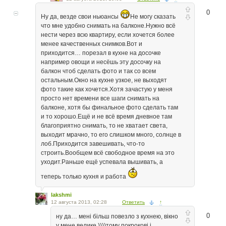
0
Ну да, везде свои ньюансы
Не могу сказать
что мне удобно снимать на балконе.Нужно всё
нести через всю квартиру, если хочется более
менее качественных снимков.Вот и
приходится… порезал в кухне на досочке
например овощи и несёшь эту досочку на
балкон чтоб сделать фото и так со всем
остальным.Окно на кухне узкое, не выходят
фото такие как хочется.Хотя зачастую у меня
просто нет времени все шаги снимать на
балконе, хотя бы финальное фото сделать там
и то хорошо.Ещё и не всё время дневное там
благоприятно снимать, то не хватает света,
выходит мрачно, то его слишком много, солнце в
лоб.Приходится завешивать, что-то
строить.Вообщем всё свободное время на это
уходит.Раньше ещё успевала вышивать, а
теперь только кухня и работа
lakshmi
12 августа 2013, 02:28
Ответить
↑
0
ну да… мені більш повезло з кухнею, вікно
у мене велике ))))тому покрокові і