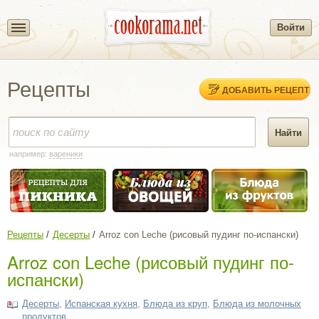
Войти
Рецепты
ДОБАВИТЬ РЕЦЕПТ
например:
вареники
Рецепты
Десерты
Arroz con Leche (рисовый пудинг по-испански)
Arroz con Leche (рисовый пудинг по-
испански)
Десерты
,
Испанская кухня
,
Блюда из круп
,
Блюда из молочных
продуктов