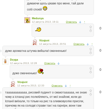
думаючи щось цікаве про мене, тай дали
собі спокій
Medunya
12 августа 2013, 19:11
Ответить
↑
0
Vizajust
12 августа 2013, 20:51
Ответить
↑
0
дуже ароматна штучка вийшла! смачненько!
Dzyga
12 августа 2013, 12:28
Ответить
0
дуже смачненько!
Vizajust
12 августа 2013, 12:33
Ответить
↑
0
таааааааааааа, рисовий пудингт о смакотаааааа, не знаю
чому а іспанці рис полюбляють, от мої знайомі, коли до
Іспанії виїхали, то тільки на рис та оливковуолію присіли,
причому як на солодкі страви так і на гарніри, вони там