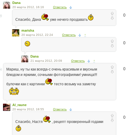
Dana
20 марта 2012, 16:16
Ответить
0
Спасибо, Дана
уже нечего продавать
marisha
20 марта 2012, 22:24
Ответить
↑
0
Dana
21 марта 2012, 20:09
Ответить
↑
0
Мариш, ну ты как всегда-с очень красивым и вкусным
блюдом и яркими, сочными фотографиями! умница!!!
булочки как с картинки
тесто возьму на заметку
Al_raune
20 марта 2012, 18:55
Ответить
0
Спасибо, Настя
, рецепт проверенный годами