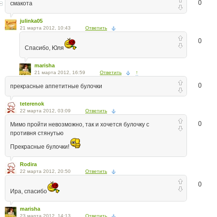
0
смакота
julinka05
21 марта 2012, 10:43
Ответить
0
Спасибо, Юля
marisha
21 марта 2012, 16:59
Ответить
↑
0
прекрасные аппетитные булочки
teterenok
22 марта 2012, 03:09
Ответить
0
Мимо пройти невозможно, так и хочется булочку с
противня стянутью
Прекрасные булочки!
Rodira
22 марта 2012, 20:50
Ответить
0
Ира, спасибо
marisha
23 марта 2012, 14:13
Ответить