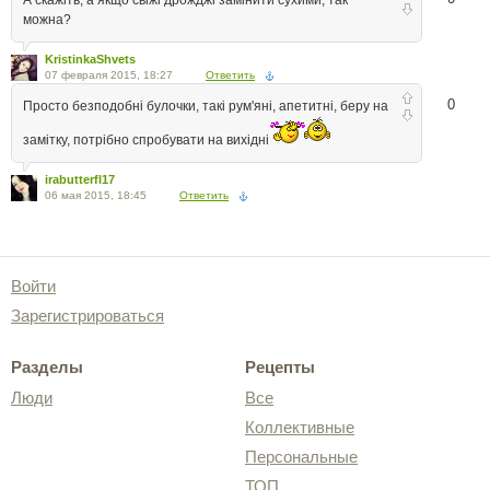
А скажіть, а якщо свіжі дрожджі замінити сухими, так
можна?
KristinkaShvets
07 февраля 2015, 18:27
Ответить
0
Просто безподобні булочки, такі рум'яні, апетитні, беру на
замітку, потрібно спробувати на вихідні
irabutterfl17
06 мая 2015, 18:45
Ответить
Войти
Зарегистрироваться
Разделы
Рецепты
Люди
Все
Коллективные
Персональные
ТОП