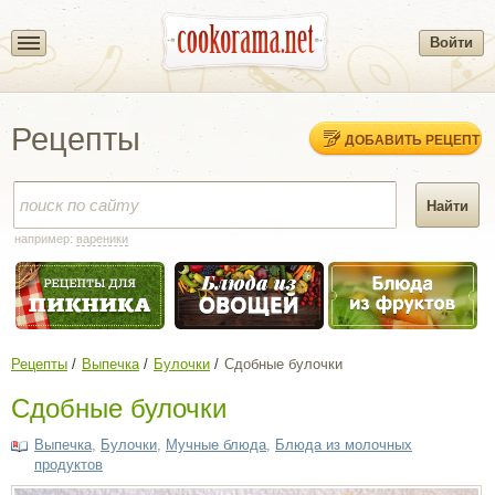
Войти
Рецепты
ДОБАВИТЬ РЕЦЕПТ
например:
вареники
Рецепты
Выпечка
Булочки
Сдобные булочки
Сдобные булочки
Выпечка
,
Булочки
,
Мучные блюда
,
Блюда из молочных
продуктов