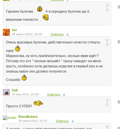
0
Гарнюні булочки
А в середину булочок ще б
вишеньки покласти…
Sol
28 марта 2012, 18:18
Ответить
0
Очень красивые булочки, действительно хочется стянуть
одну
Мариночка, ну хоть приблизительно, сколько муки идёт?
Потому что это " сколько возьмёт " сразу наводит на меня
грусть, особенно если делаешь изделие в первый раз и не
знаешь какое оно должно получится.
Спасибо
Gali
10 мая 2012, 22:49
Ответить
0
Просто СУПЕР!
ElenaBukina
26 июля 2012, 21:31
Ответить
0