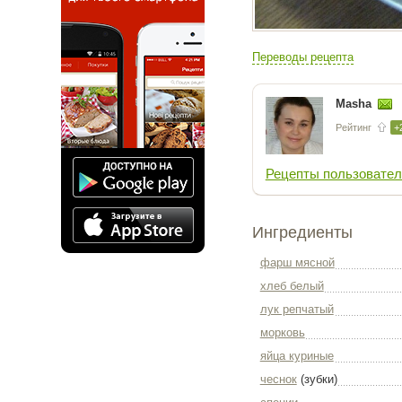
Переводы рецепта
Masha
Рейтинг
+
Рецепты пользовател
Ингредиенты
фарш мясной
хлеб белый
лук репчатый
морковь
яйца куриные
чеснок
(зубки)