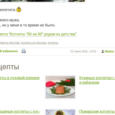
аппетита
оего мужа.
 но у меня в то время не было.
пта "Котлеты "50 на 50" родом из детства"
дом из детства
,
котлеты из детства
,
котлеты
В избранное
01 июня 2011, 14:51
Masha
цепты
еты в луковой корзине
Куриные котлетки с
и кабачком
шиные котлеты с кус-
Пожарские котлеты