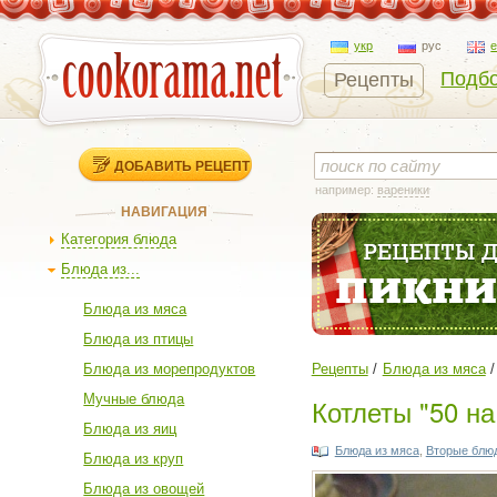
укр
рус
Подбо
Рецепты
ДОБАВИТЬ РЕЦЕПТ
например:
вареники
НАВИГАЦИЯ
Категория блюда
Блюда из...
Блюда из мяса
Блюда из птицы
Блюда из морепродуктов
Рецепты
Блюда из мяса
Мучные блюда
Котлеты "50 на
Блюда из яиц
Блюда из мяса
,
Вторые блю
Блюда из круп
Блюда из овощей