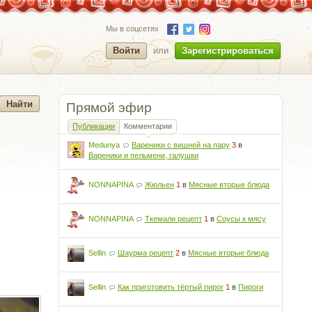
Мы в соцсетях
Войти
или
Зарегистрироваться
Прямой эфир
Публикации
Комментарии
Medunya
Вареники с вишней на пару
3
в
Вареники и пельмени, галушки
NONNAPINA
Жюльен
1
в
Мясные вторые блюда
NONNAPINA
Ткемали рецепт
1
в
Соусы к мясу
Sellin
Шаурма рецепт
2
в
Мясные вторые блюда
Sellin
Как приготовить тёртый пирог
1
в
Пироги