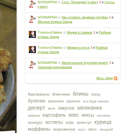
NONNAPINA
Соус "Искандер" к мясу
1
в
Соусы
к мясу
NONNAPINA
Как готовить ленивые голубцы
1
в
Мясные вторые блюда
TravkovaTatiana
Мидии в сливках
1
в
Рыбные
вторые блюда
TravkovaTatiana
Мидии в соусе
1
в
Рыбные
вторые блюда
NONNAPINA
Малосольные огурчики рецепт
1
в
Овощная консервация
Весь эфир
блины
баклажаны
блинчики
борщ
булочки
вареники
варенье
все буде смачно
десерт
запеканка
закуска
желе
кекс
картофель
кексы
кабачки
коктейль
курица
котлеты
конкурс
кофе
крем-суп
маффины
мороженое
мясо
мусс
овощной