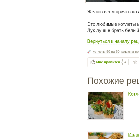
Желаю всем приятного 
Это любимые котлеты м
Лук лучше брать белый,
Вернуться к началу реце
котлеты 50 на 50
,
котлеты ро
Мне нравится
4
Похожие ре
Котл
Индю