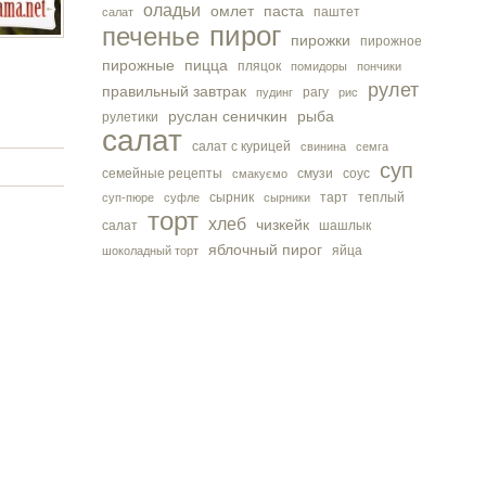
оладьи
омлет
паста
паштет
салат
пирог
печенье
пирожки
пирожное
пирожные
пицца
пляцок
помидоры
пончики
рулет
правильный завтрак
рагу
пудинг
рис
руслан сеничкин
рыба
рулетики
салат
салат с курицей
свинина
семга
суп
семейные рецепты
смузи
соус
смакуємо
сырник
тарт
теплый
суп-пюре
суфле
сырники
торт
хлеб
чизкейк
салат
шашлык
яблочный пирог
яйца
шоколадный торт