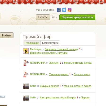
Мы в соцсетях
Войти
или
Зарегистрироваться
Прямой эфир
Публикации
Комментарии
Medunya
Вареники с вишней на пару
3
в
Вареники и пельмени, галушки
NONNAPINA
Жюльен
1
в
Мясные вторые блюда
NONNAPINA
Ткемали рецепт
1
в
Соусы к мясу
Sellin
Шаурма рецепт
2
в
Мясные вторые блюда
чных
Sellin
Как приготовить тёртый пирог
1
в
Пироги