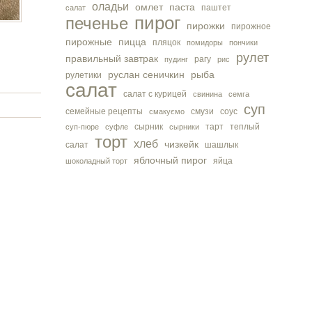
оладьи
омлет
паста
паштет
салат
пирог
печенье
пирожки
пирожное
пирожные
пицца
пляцок
помидоры
пончики
рулет
правильный завтрак
рагу
пудинг
рис
руслан сеничкин
рыба
рулетики
салат
салат с курицей
свинина
семга
суп
семейные рецепты
смузи
соус
смакуємо
сырник
тарт
теплый
суп-пюре
суфле
сырники
торт
хлеб
чизкейк
салат
шашлык
яблочный пирог
яйца
шоколадный торт