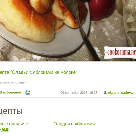
епта "Оладьи с яблоками на молоке"
а молоке
,
оладьи
В избранное
09 сентября 2015, 19:25
oksana_sadova
цепты
ные оладьи с
Оладьи с яблоками
ками