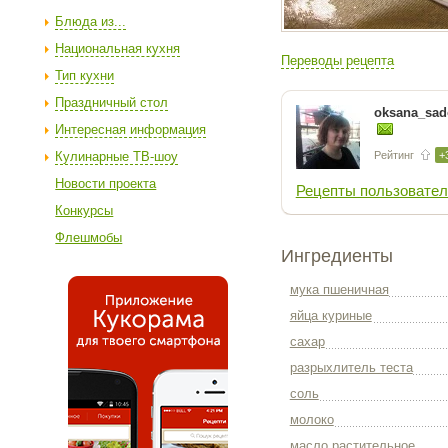
Блюда из...
Национальная кухня
Переводы рецепта
Тип кухни
Праздничный стол
oksana_sad
Интересная информация
Кулинарные ТВ-шоу
Рейтинг
+
Новости проекта
Рецепты пользовател
Конкурсы
Флешмобы
Ингредиенты
мука пшеничная
яйца куриные
сахар
разрыхлитель теста
соль
молоко
масло растительное