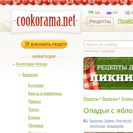
укр
рус
Подбо
Рецепты
ДОБАВИТЬ РЕЦЕПТ
например:
вареники
НАВИГАЦИЯ
Категория блюда
Выпечка
Булочки
Кексы и маффины
Рецепты
Выпечка
Блин
Пироги
Оладьи с ябло
Торты
Блины
Выпечка
,
Блины
,
Для детей
,
Печенье
продуктов
,
Флешмобы