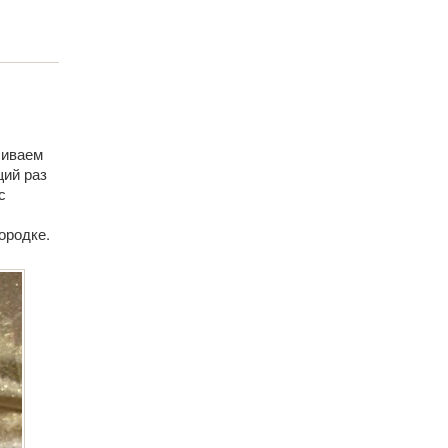
биваем
щий раз
с
ородке.