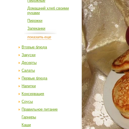
Пирожные
Домашний хлеб своими
руками
Пирожки
Запеканки
показать еще
Вторые блюда
Закуски
Десерты
Салаты
Первые блюда
Напитки
Консервация
Соусы
Правильное питание
Гарниры
Каши