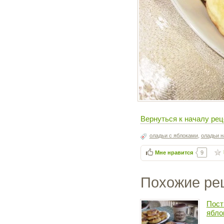
Вернуться к началу рец
оладьи с яблоками
,
оладьи н
Мне нравится
9
Похожие ре
Пост
ябло