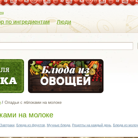
eng
р по ингредиентам
Люди
ы
Оладьи с яблоками на молоке
ками на молоке
Завтраки
,
Блюда из фруктов
,
Мучные блюда
,
Рецепты на каждый день
,
Блюда из моло