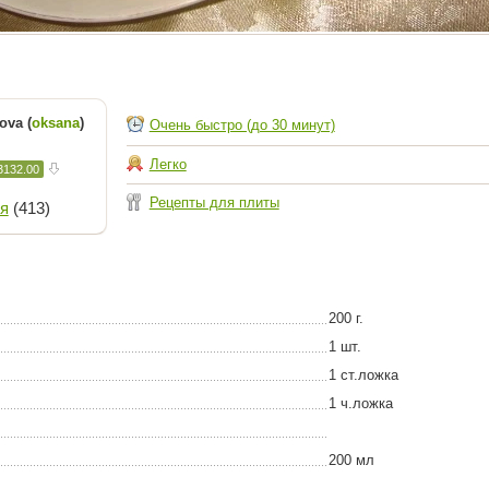
ova (
oksana
)
Очень быстро (до 30 минут)
Легко
3132.00
Рецепты для плиты
я
(413)
200 г.
1 шт.
1 ст.ложка
1 ч.ложка
200 мл