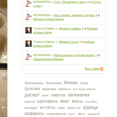
NONNAPINA
Соус "Искандер" к мясу
1
в
Соусы
к мясу
NONNAPINA
Как готовить ленивые голубцы
1
в
Мясные вторые блюда
TravkovaTatiana
Мидии в сливках
1
в
Рыбные
вторые блюда
TravkovaTatiana
Мидии в соусе
1
в
Рыбные
вторые блюда
NONNAPINA
Малосольные огурчики рецепт
1
в
Овощная консервация
Весь эфир
блины
баклажаны
блинчики
борщ
булочки
вареники
варенье
все буде смачно
десерт
запеканка
закуска
желе
кекс
картофель
кексы
кабачки
коктейль
курица
котлеты
конкурс
кофе
крем-суп
маффины
мороженое
мясо
мусс
овощной