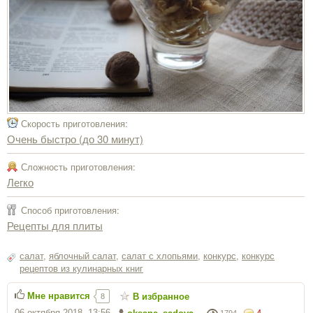
Скорость приготовления:
Очень быстро (до 30 минут)
Сложность приготовления:
Легко
Способ приготовления:
Рецепты для плиты
салат
,
яблочный салат
,
салат с хлопьями
,
конкурс
,
конкурс
рецептов из кулинарных книг
Мне нравится
В избранное
8
06 октября 2018, 13:56
1794