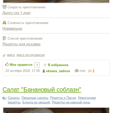
Скорость приготовления:
Долго (до 1 дня)
Сложность приготовления:
Нормально
Способ приготовления:
Рецепты для духовки
мясо
,
мясо по-грузински
Мне нравится
В избранное
4
24 октября 2018, 17:05
oksana_sadova
2
2406
Салат "Банановый соблазн"
Салаты
,
Овощные салаты
,
Рецепты к Пасхе
,
Новогодние
рецепты
,
Блюда из овощей
,
Рецепты на каждый день