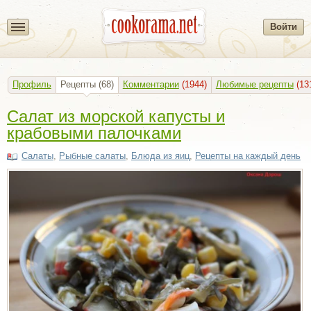
Войти
Профиль
Рецепты
(68)
Комментарии
(1944)
Любимые рецепты
(13
Салат из морской капусты и
крабовыми палочками
Салаты
,
Рыбные салаты
,
Блюда из яиц
,
Рецепты на каждый день