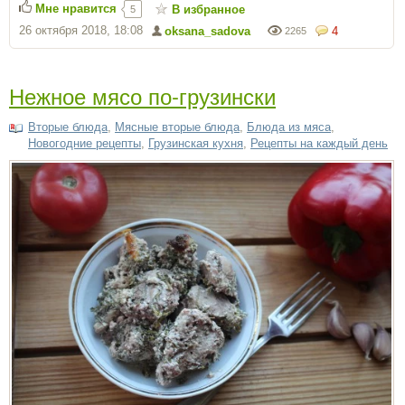
Мне нравится
В избранное
5
26 октября 2018, 18:08
oksana_sadova
4
2265
Нежное мясо по-грузински
Вторые блюда
,
Мясные вторые блюда
,
Блюда из мяса
,
Новогодние рецепты
,
Грузинская кухня
,
Рецепты на каждый день