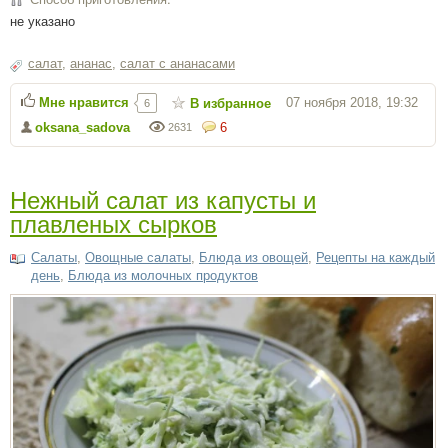
не указано
салат
,
ананас
,
салат с ананасами
Мне нравится
07 ноября 2018, 19:32
В избранное
6
oksana_sadova
6
2631
Нежный салат из капусты и
плавленых сырков
Салаты
,
Овощные салаты
,
Блюда из овощей
,
Рецепты на каждый
день
,
Блюда из молочных продуктов