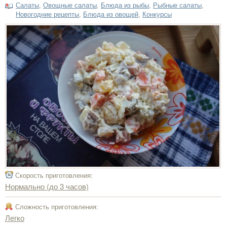
Салаты
,
Овощные салаты
,
Блюда из рыбы
,
Рыбные салаты
,
Новогодние рецепты
,
Блюда из овощей
,
Конкурсы
Скорость приготовления:
Нормально (до 3 часов)
Сложность приготовления:
Легко