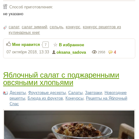
Способ приготовления:
не указано
салат
,
салат зимний
,
сельдь
,
конкурс
,
конкурс рецептов из
кулинарных книг
Мне нравится
В избранное
7
07 октября 2018, 13:33
oksana_sadova
4
2958
Яблочный салат с поджаренными
овсяными хлопьями
Десерты
,
Фруктовые десерты
,
Салаты
,
Завтраки
,
Новогодние
рецепты
,
Блюда из фруктов
,
Конкурсы
,
Рецепты на Яблочный
Спас