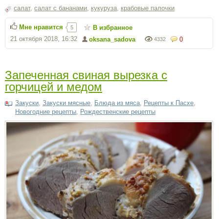
салат
,
салат с бананами
,
кукуруза
,
крабовые палочки
Мне нравится
В избранное
5
21 октября 2018, 16:32
oksana_sadova
0
4332
Запеченная свиная вырезка с
горчицей и медом
Закуски
,
Закуски мясные
,
Блюда из мяса
,
Рецепты к Пасхе
,
Новогодние рецепты
,
Рождественские рецепты