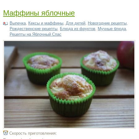
Маффины яблочные
Выпечка
,
Кексы и маффины
,
Для детей
,
Новогодние рецепты
,
Рождественские рецепты
,
Блюда из фруктов
,
Мучные блюда
,
Рецепты на Яблочный Спас
Скорость приготовления: