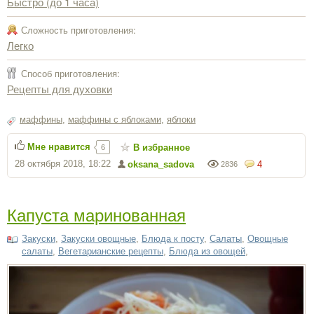
Быстро (до 1 часа)
Сложность приготовления:
Легко
Способ приготовления:
Рецепты для духовки
маффины
,
маффины с яблоками
,
яблоки
Мне нравится
В избранное
6
28 октября 2018, 18:22
oksana_sadova
4
2836
Капуста маринованная
Закуски
,
Закуски овощные
,
Блюда к посту
,
Салаты
,
Овощные
салаты
,
Вегетарианские рецепты
,
Блюда из овощей
,