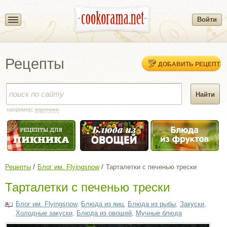
Войти
Рецепты
ДОБАВИТЬ РЕЦЕПТ
например:
вареники
Рецепты
Блог им. Flyingsnow
Тарталетки с печенью трески
Тарталетки с печенью трески
Блог им. Flyingsnow
,
Блюда из яиц
,
Блюда из рыбы
,
Закуски
,
Холодные закуски
,
Блюда из овощей
,
Мучные блюда