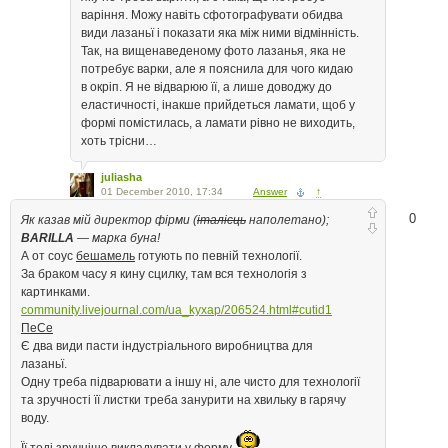
варіння. Можу навіть сфотографувати обидва
види лазаньї і показати яка між ними відмінність.
Так, на вищенаведеному фото лазанья, яка не
потребує варки, але я пояснила для чого кидаю
в окріп. Я не відварюю її, а лише доводжу до
еластичності, інакше прийдеться ламати, щоб у
формі помістилась, а ламати рівно не виходить,
хоть трісни…
juliasha
01 December 2010, 17:34
Answer
↑
0
Як казав мій директор фірми (
італієць
наполетано);
BARILLA
— марка буна!
А от соус
бешамель
готують по певній технології.
За браком часу я кину сцилку, там вся технологія з
картинками.
community.livejournal.com/ua_kyxap/206524.html#cutid1
ПеСе
Є два види пасти індустріального виробництва для
лазаньї.
Одну треба підварювати а іншу ні, але чисто для технології
та зручності її листки треба занурити на хвильку в гарячу
воду.