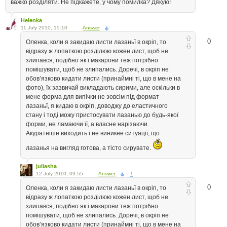
важко розділяти. Не підкажете, у чому помилка? Дякую!
Helenka
11 July 2010, 15:10
Answer
0
Оленка, коли я закидаю листи лазаньї в окріп, то
відразу ж лопаткою розділюю кожен лист, щоб не
злипався, подібно як і макарони теж потрібно
помішувати, щоб не злипались. Доречі, в окріп не
обов’язково кидати листи (принаймні ті, що в мене на
фото), їх зазвичай викладають сирими, але оскільки в
мене форма для випічки не зовсім під формат
лазаньї, я кидаю в окріп, доводжу до еластичного
стану і тоді можу пристосувати лазанью до будь-якої
форми, не ламаючи її, а власне нарізаючи.
Акуратніше виходить і не виникне ситуації, що
лазанья на вигляд готова, а тісто сирувате.
juliasha
12 July 2010, 09:55
Answer
↑
0
Оленка, коли я закидаю листи лазаньї в окріп, то
відразу ж лопаткою розділюю кожен лист, щоб не
злипався, подібно як і макарони теж потрібно
помішувати, щоб не злипались. Доречі, в окріп не
обов’язково кидати листи (принаймні ті, що в мене на