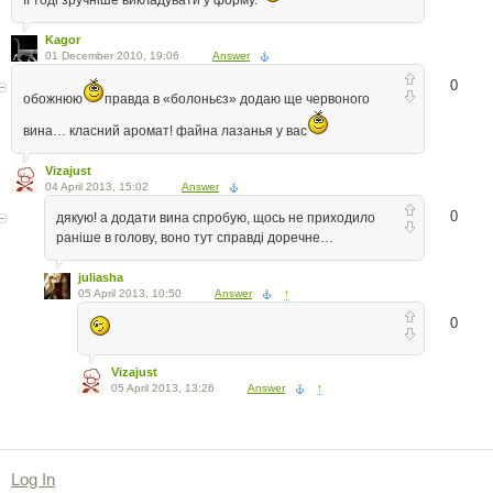
Її тоді зручніше викладувати у форму.
Kagor
01 December 2010, 19:06
Answer
0
обожнюю
правда в «болоньєз» додаю ще червоного
вина… класний аромат! файна лазанья у вас
Vizajust
04 April 2013, 15:02
Answer
0
дякую! а додати вина спробую, щось не приходило
раніше в голову, воно тут справді доречне…
juliasha
05 April 2013, 10:50
Answer
↑
0
Vizajust
05 April 2013, 13:26
Answer
↑
Log In