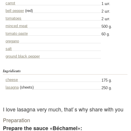
carrot
1 шт.
bell pepper
(red)
2 шт.
tomatoes
2 шт.
minced meat
500 g.
tomato paste
60 g.
oregano
salt
ground black pepper
Ingridients
cheese
175 g.
lasagna
(sheets)
250 g.
I love lasagna very much, that`s why share with you
Preparation
Prepare the sauce «Béchamel»: