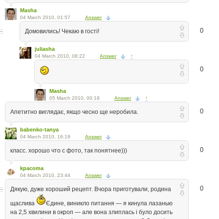
Masha
04 March 2010, 01:57
Answer
0
Домовились! Чекаю в гості!
juliasha
04 March 2010, 08:22
Answer
↑
0
Masha
05 March 2010, 00:18
Answer
↑
0
Апетитно виглядає, якщо чесно ще неробила.
babenko-tanya
04 March 2010, 16:19
Answer
0
класс. хорошо что с фото, так понятнее)))
kpacoma
04 March 2010, 23:44
Answer
0
Дякую, дуже хороший рецепт. Вчора приготували, родина
щаслива
Єдине, виникло питання — я кинула лазанью
на 2,5 хвилини в окроп — але вона злиплась і було досить