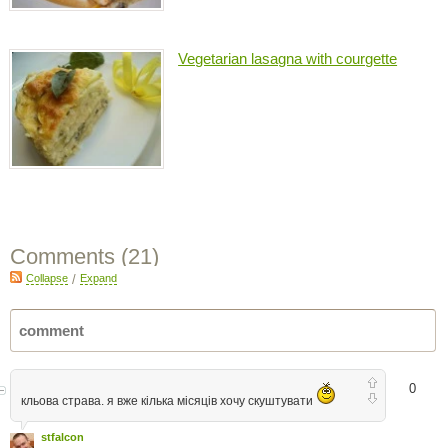
Vegetarian lasagna with courgette
Comments (
21
)
Collapse
/
Expand
0
кльова страва. я вже кілька місяців хочу скуштувати
stfalcon