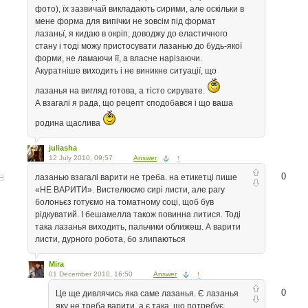
фото), їх зазвичай викладають сирими, але оскільки в
мене форма для випічки не зовсім під формат
лазаньї, я кидаю в окріп, доводжу до еластичного
стану і тоді можу пристосувати лазанью до будь-якої
форми, не ламаючи її, а власне нарізаючи.
Акуратніше виходить і не виникне ситуації, що
лазанья на вигляд готова, а тісто сирувате.
А взагалі я рада, що рецепт сподобався і що ваша
родина щаслива
juliasha
12 July 2010, 09:57
Answer
↑
0
лазанью взагалі варити не треба. на етикетці пише
«НЕ ВАРИТИ». Вистелюємо сирі листи, але рагу
болоньєз готуємо на томатному соці, щоб був
рідкуватий. І бешамелла також повинна литися. Тоді
така лазанья виходить, пальчики оближеш. А варити
листи, дурного робота, бо злипаються
Mira
01 December 2010, 16:50
Answer
↑
0
Це ще дивлячись яка саме лазанья. Є лазанья
яку не треба варити, а є така, що потребує