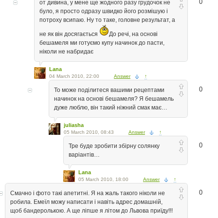
0
от дивина, у мене ще жодного разу грудочок не
було, я просто одразу швидко його розмішую і
потроху всипаю. Ну то таке, головне результат, а
не як він досягається
До речі, на основі
бешамеля ми готуємо купу начинок до пасти,
ніколи не набридає
Lana
04 March 2010, 22:00
Answer
↑
0
То може поділитеся вашими рецептами
начинок на основі бешамеля? Я бешамель
дуже люблю, він такий ніжний смак має…
juliasha
05 March 2010, 08:43
Answer
↑
0
Тре буде зробити збірну солянку
варіантів…
Lana
05 March 2010, 18:00
Answer
↑
0
Смачно і фото такі апетитні. Я на жаль такого ніколи не
робила. Емеїл можу написати і навіть адрес домашній,
щоб бандеролькою. А ще ліпше я літом до Львова приїду!!!