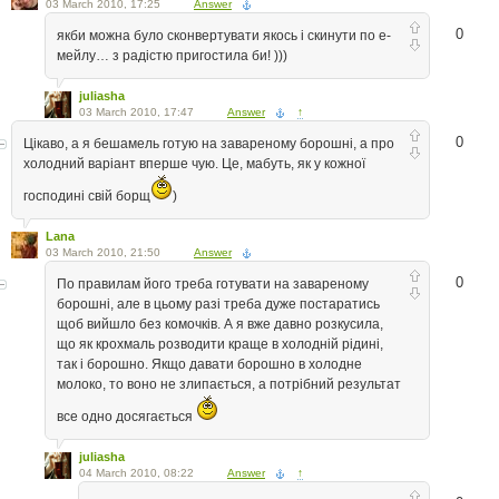
03 March 2010, 17:25
Answer
0
якби можна було сконвертувати якось і скинути по е-
мейлу… з радістю пригостила би! )))
juliasha
03 March 2010, 17:47
Answer
↑
0
Цікаво, а я бешамель готую на завареному борошні, а про
холодний варіант вперше чую. Це, мабуть, як у кожної
господині свій борщ
)
Lana
03 March 2010, 21:50
Answer
0
По правилам його треба готувати на завареному
борошні, але в цьому разі треба дуже постаратись
щоб вийшло без комочків. А я вже давно розкусила,
що як крохмаль розводити краще в холодній рідині,
так і борошно. Якщо давати борошно в холодне
молоко, то воно не злипається, а потрібний результат
все одно досягається
juliasha
04 March 2010, 08:22
Answer
↑