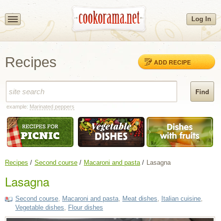
Log In
Recipes
ADD RECIPE
example:
Marinated peppers
Recipes
Second course
Macaroni and pasta
Lasagna
Lasagna
Second course
,
Macaroni and pasta
,
Meat dishes
,
Italian cuisine
,
Vegetable dishes
,
Flour dishes