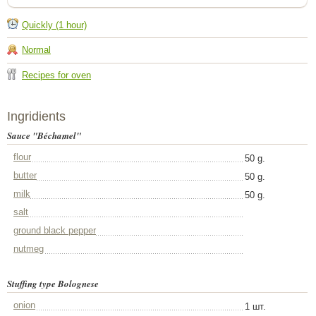
Quickly (1 hour)
Normal
Recipes for oven
Ingridients
Sauce "Béchamel"
flour
50 g.
butter
50 g.
milk
50 g.
salt
ground black pepper
nutmeg
Stuffing type Bolognese
onion
1 шт.