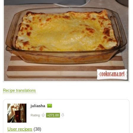
Recipe translations
juliasha
Rating
+271.00
User recipes
(38)