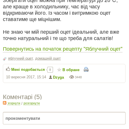
але краще в холодильнику, час від часу
відкриваючи його. Із часом і витримкою оцет
ставатиме ще міцнішим.
Не знаю чи мій перший оцет ідеальний, але вже
точно натуральний і те що треба для салатів!
Повернутись на початок рецепту "Яблучний оцет"
яблучний оцет
,
домашній оцет
Мені подобається
В обране
8
10 вересня 2017, 15:14
Dzyga
3448
Коментарі (
5
)
згорнути
/
розгорнути