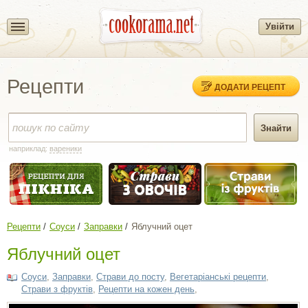
Увійти
Рецепти
ДОДАТИ РЕЦЕПТ
наприклад:
вареники
Рецепти
Соуси
Заправки
Яблучний оцет
Яблучний оцет
Соуси
,
Заправки
,
Страви до посту
,
Вегетаріанські рецепти
,
Страви з фруктів
,
Рецепти на кожен день
,