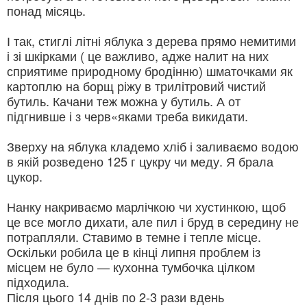
понад місяць.
І так, стиглі літні яблука з дерева прямо немитими
і зі шкірками ( це важливо, адже налит на них
сприятиме природному бродінню) шматочками як
картоплю на борщ ріжу в трилітровий чистий
бутиль. Качани теж можна у бутиль. А от
підгнивше і з черв«яками треба викидати.
Зверху на яблука кладемо хліб і заливаємо водою
в якій розведено 125 г цукру чи меду. Я брала
цукор.
Нанку накриваємо марлічкою чи хустинкою, щоб
це все могло дихати, але пил і бруд в середину не
потрапляли. Ставимо в темне і тепле місце.
Оскільки робила це в кінці липня проблем із
місцем не було — кухонна тумбочка цілком
підходила.
Після цього 14 днів по 2-3 рази вдень