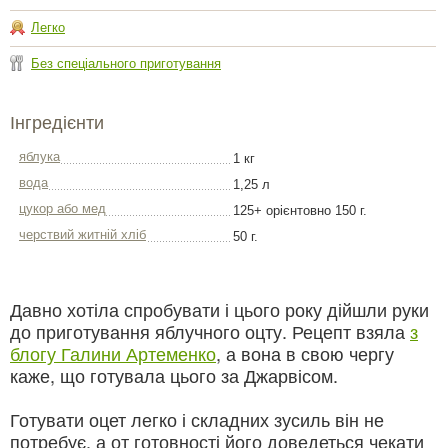
Легко
Без спеціального приготування
Інгредієнти
яблука
1 кг
вода
1,25 л
цукор або мед
125+ орієнтовно 150 г.
черствий житній хліб
50 г.
Давно хотіла спробувати і цього року дійшли руки
до приготування яблучного оцту. Рецепт взяла
з
блогу Галини Артеменко
, а вона в свою чергу
каже, що готувала цього за Джарвісом.
Готувати оцет легко і складних зусиль він не
потребує. а от готовності його доведеться чекати