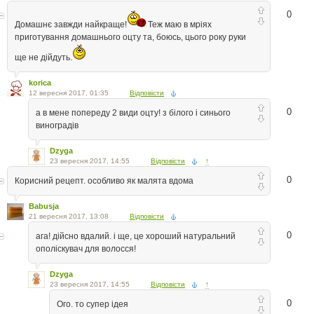
0
Домашнє завжди найкраще!
Теж маю в мріях
приготування домашнього оцту та, боюсь, цього року руки
ще не дійдуть.
korica
12 вересня 2017, 01:35
Відповісти
0
а в мене попереду 2 види оцту! з білого і синього
виноградів
Dzyga
23 вересня 2017, 14:55
Відповісти
↑
0
Корисний рецепт. особливо як малята вдома
Babusja
21 вересня 2017, 13:08
Відповісти
0
ага! дійсно вдалий. і ще, це хороший натуральний
ополіскувач для волосся!
Dzyga
23 вересня 2017, 14:55
Відповісти
↑
0
Ого. то супер ідея