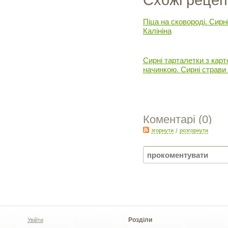
Схожі рецеп
Піца на сковороді. Сирні
Калініна
Сирні тарталетки з кар
начинкою. Сирні страви 
Коментарі (
0
)
згорнути
/
розгорнути
Розділи
Увійти