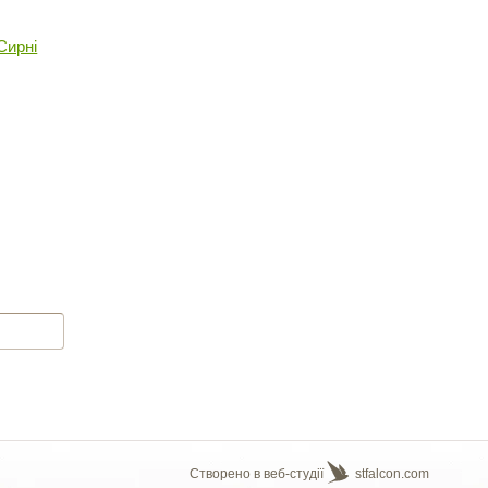
Сирні
Створено в веб-студії
stfalcon.com