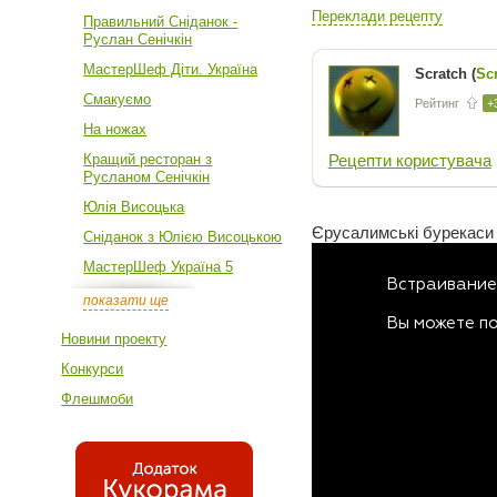
Переклади рецепту
Правильний Сніданок -
Руслан Сенічкін
МастерШеф Діти. Україна
Scratch (
Sc
Смакуємо
Рейтинг
+
На ножах
Кращий ресторан з
Рецепти користувача
Русланом Сенічкін
Юлія Висоцька
Єрусалимські бурекаси з
Сніданок з Юлією Висоцькою
МастерШеф Україна 5
показати ще
Новини проекту
Конкурси
Флешмоби