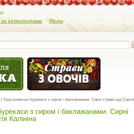
eng
 за інгредієнтами
Люди
Єрусалимські бурекаси з сиром і баклажанами. Сирні страви від Сергія
урекаси з сиром і баклажанами. Сирні
ія Калініна