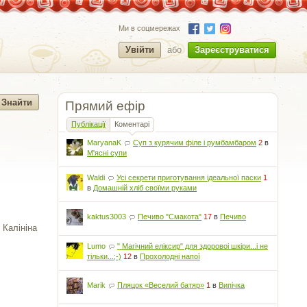
Ми в соцмережах
Увійти
або
Зареєструватися
Прямий ефір
Публікації
Коментарі
MaryanaK
Суп з курячим філе і румбамбаром
2
в
М'ясні супи
Waldi
Усі секрети приготування ідеальної паски
1
в
Домашній хліб своїми руками
kaktus3003
Печиво "Смакота"
17
в
Печиво
 Калініна
Lumo
" Магічний еліксир" для здоровоі шкіри...і не
тільки...;-)
12
в
Прохолодні напої
Marik
Пляцок «Веселий батяр»
1
в
Випічка