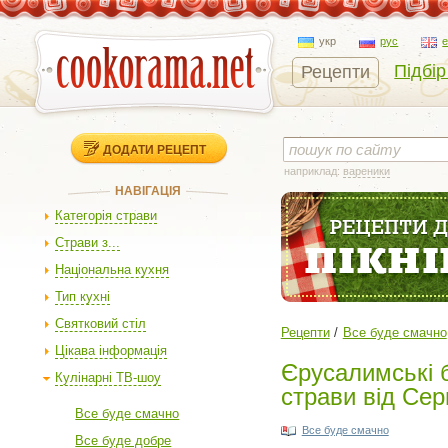
укр
рус
Підбір
Рецепти
ДОДАТИ РЕЦЕПТ
наприклад:
вареники
НАВІГАЦІЯ
Категорія страви
Страви з...
Національна кухня
Тип кухні
Святковий стіл
Рецепти
Все буде смачно
Цікава інформація
Єрусалимські б
Кулінарні ТВ-шоу
страви від Серг
Все буде смачно
Все буде смачно
Все буде добре