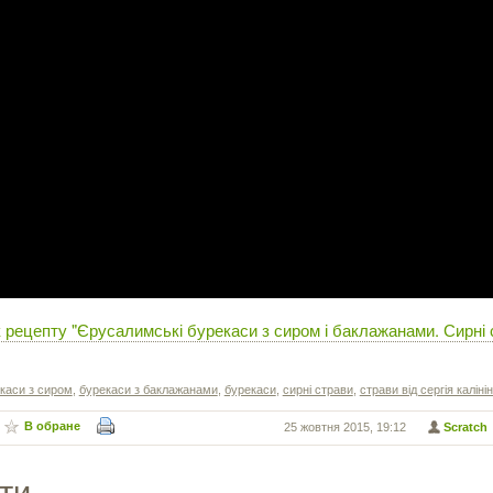
 рецепту "Єрусалимські бурекаси з сиром і баклажанами. Сирні 
каси з сиром
,
бурекаси з баклажанами
,
бурекаси
,
сирні страви
,
страви від сергія каліні
В обране
25 жовтня 2015, 19:12
Scratch