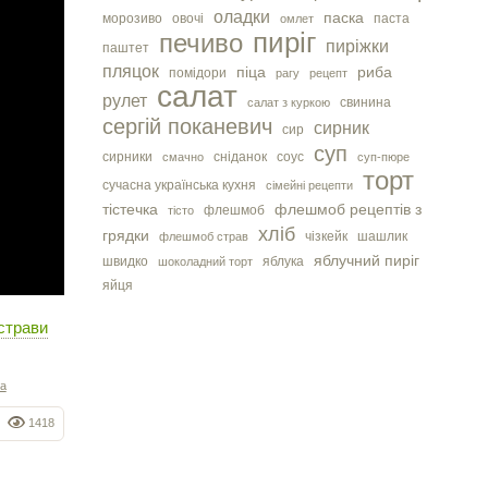
оладки
паска
морозиво
овочі
паста
омлет
пиріг
печиво
пиріжки
паштет
пляцок
піца
риба
помідори
рагу
рецепт
салат
рулет
свинина
салат з куркою
сергiй поканевич
сирник
сир
суп
сирники
сніданок
соус
смачно
суп-пюре
торт
сучасна українська кухня
сімейні рецепти
тістечка
флешмоб рецептів з
флешмоб
тісто
хліб
грядки
чізкейк
шашлик
флешмоб страв
яблучний пиріг
швидко
яблука
шоколадний торт
яйця
страви
на
1418