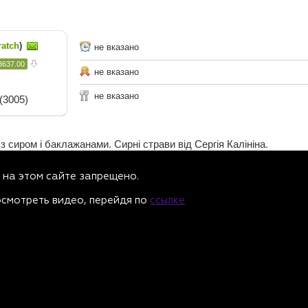
ratch
)
не вказано
3637.00
не вказано
не вказано
(3005)
 сиром і баклажанами. Сирні страви від Сергія Калініна.