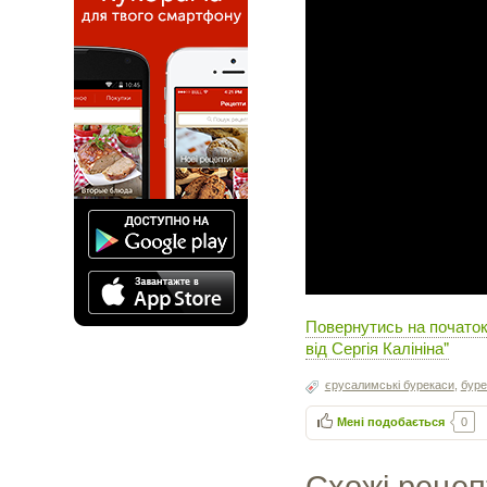
Повернутись на початок
від Сергія Калініна"
єрусалимські бурекаси
,
буре
Мені подобається
0