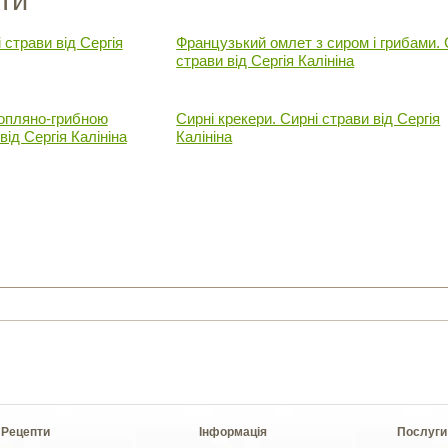
ти
 страви від Сергія
Французький омлет з сиром і грибами. 
страви від Сергія Калініна
топляно-грибною
Сирні крекери. Сирні страви від Сергія
від Сергія Калініна
Калініна
Рецепти
Інформація
Послуги