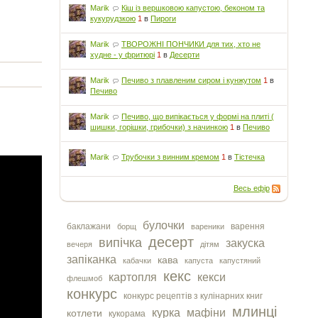
Marik
Кіш із вершковою капустою, беконом та
кукурудзкою
1
в
Пироги
Marik
ТВОРОЖНІ ПОНЧИКИ для тих, хто не
худне - у фритюрі
1
в
Десерти
Marik
Печиво з плавленим сиром і кунжутом
1
в
Печиво
Marik
Печиво, що випікається у формі на плиті (
шишки, горішки, грибочки) з начинкою
1
в
Печиво
Marik
Трубочки з винним кремом
1
в
Тістечка
Весь ефір
булочки
баклажани
варення
борщ
вареники
десерт
випічка
закуска
вечеря
дітям
запіканка
кава
кабачки
капуста
капустяний
кекс
картопля
кекси
флешмоб
конкурс
конкурс рецептів з кулінарних книг
млинці
курка
мафіни
котлети
кукорама