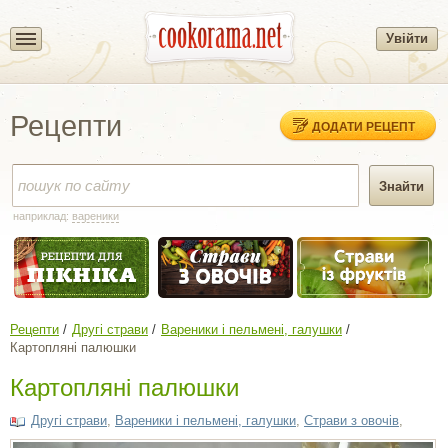
Увійти
Рецепти
ДОДАТИ РЕЦЕПТ
наприклад:
вареники
Рецепти
Другі страви
Вареники і пельмені, галушки
Картопляні палюшки
Картопляні палюшки
Другі страви
,
Вареники і пельмені, галушки
,
Страви з овочів
,