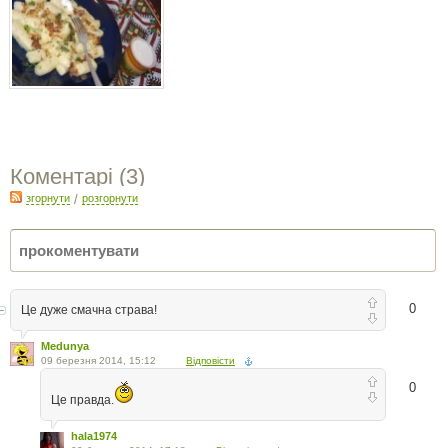
Коментарі (
3
)
згорнути
/
розгорнути
0
Це дуже смачна страва!
Medunya
09 березня 2014, 15:12
Відповісти
0
Це правда.
hala1974