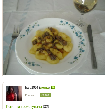
hala1974 (
легна
)
Рейтинг
+338.00
Рецепти користувача
(82)