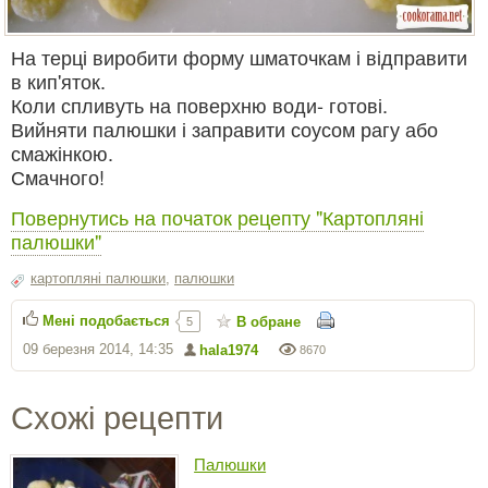
На терці виробити форму шматочкам і відправити
в кип'яток.
Коли спливуть на поверхню води- готові.
Вийняти палюшки і заправити соусом рагу або
смажінкою.
Смачного!
Повернутись на початок рецепту "Картопляні
палюшки"
картопляні палюшки
,
палюшки
Мені подобається
В обране
5
09 березня 2014, 14:35
hala1974
8670
Схожі рецепти
Палюшки