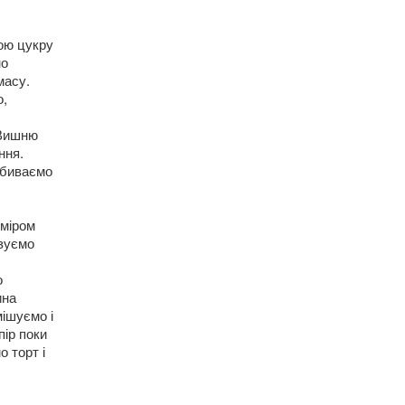
ною цукру
но
масу.
о,
 Вишню
ння.
збиваємо
зміром
ізуємо
о
ина
мішуємо і
пір поки
 торт і