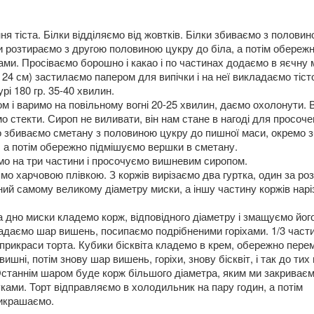
я тіста. Білки відділяємо від жовтків. Білки збиваємо з полови
тки розтираємо з другою половиною цукру до біла, а потім обереж
ами. Просіваємо борошно і какао і по частинах додаємо в яєчну 
24 см) застилаємо папером для випічки і на неї викладаємо тіст
рі 180 гр. 35-40 хвилин.
 і варимо на повільному вогні 20-25 хвилин, даємо охолонути.
мо стекти. Сироп не виливати, він нам стане в нагоді для просоче
о збиваємо сметану з половиною цукру до пишної маси, окремо 
 а потім обережно підмішуємо вершки в сметану.
мо на три частини і просочуємо вишневим сиропом.
о харчовою плівкою. З коржів вирізаємо два гуртка, один за ро
вний самому великому діаметру миски, а іншу частину коржів нар
 дно миски кладемо корж, відповідного діаметру і змащуємо йог
ладаємо шар вишень, посипаємо подрібненими горіхами. 1/3 част
прикраси торта. Кубики бісквіта кладемо в крем, обережно пере
шні, потім знову шар вишень, горіхи, знову бісквіт, і так до тих 
 Останнім шаром буде корж більшого діаметра, яким ми закриваємо
ками. Торт відправляємо в холодильник на пару годин, а потім
рикрашаємо.