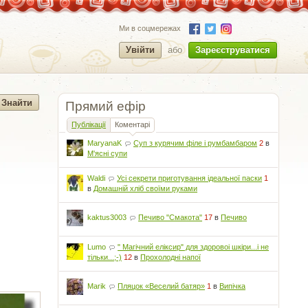
Ми в соцмережах
Увійти
або
Зареєструватися
Прямий ефір
Публікації
Коментарі
MaryanaK
Суп з курячим філе і румбамбаром
2
в
М'ясні супи
Waldi
Усі секрети приготування ідеальної паски
1
в
Домашній хліб своїми руками
kaktus3003
Печиво "Смакота"
17
в
Печиво
Lumo
" Магічний еліксир" для здоровоі шкіри...і не
тільки...;-)
12
в
Прохолодні напої
Marik
Пляцок «Веселий батяр»
1
в
Випічка