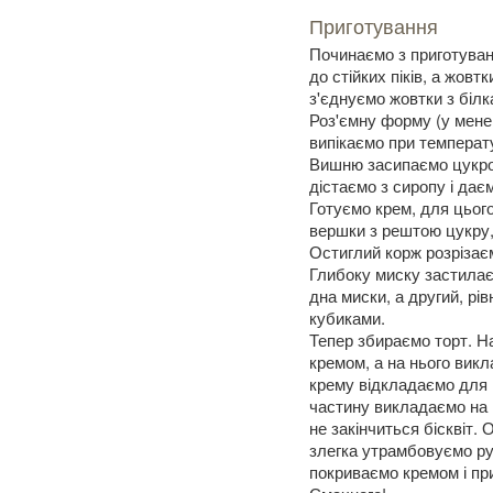
Приготування
Починаємо з приготуванн
до стійких піків, а жов
з'єднуємо жовтки з білк
Роз'ємну форму (у мене 
випікаємо при температу
Вишню засипаємо цукром
дістаємо з сиропу і дає
Готуємо крем, для цьог
вершки з рештою цукру,
Остиглий корж розрізає
Глибоку миску застилаєм
дна миски, а другий, рі
кубиками.
Тепер збираємо торт. На
кремом, а на нього вик
крему відкладаємо для 
частину викладаємо на ви
не закінчиться бісквіт.
злегка утрамбовуємо ру
покриваємо кремом і п