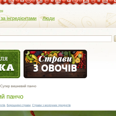
eng
 за інгредієнтами
Люди
Супер вишневий панчо
й панчо
ктів
,
Борошняні страви
,
Страви з молочних продуктів