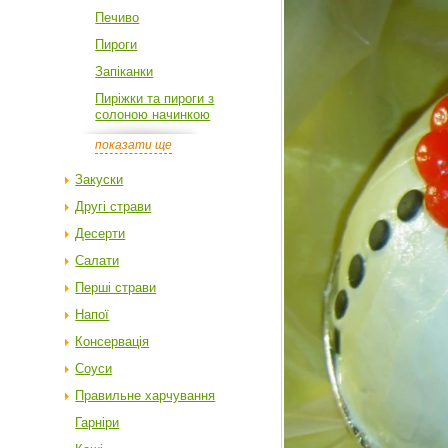
Печиво
Пироги
Запіканки
Пиріжки та пироги з
солоною начинкою
показати ще
Закуски
Другі страви
Десерти
Салати
Перші страви
Напої
Консервація
Соуси
Правильне харчування
Гарніри