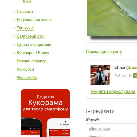
Каші
Страви з...
Національна кухня
Тип кухні
Святковий стіл
Цікава інформація
Переклади рецепту
Кулінарні ТВ-шоу
Новини проекту
Ellisa (
Эль
Конкурси
Рейтинг
+
Флешмоби
Рецепти користувача
Інгредієнти
Коржі:
яйця курячі
борошно