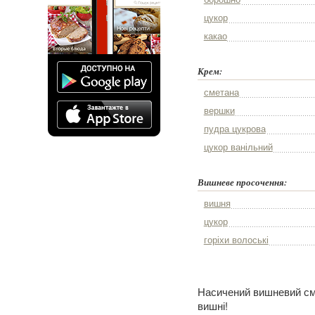
цукор
какао
Крем:
сметана
вершки
пудра цукрова
цукор ванільний
Вишневе просочення:
вишня
цукор
горіхи волоські
Насичений вишневий см
вишні!