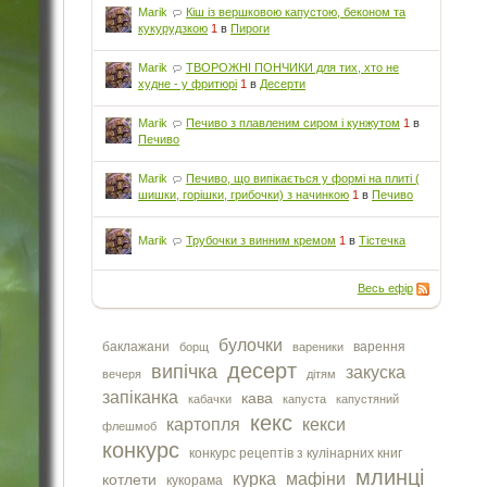
Marik
Кіш із вершковою капустою, беконом та
кукурудзкою
1
в
Пироги
Marik
ТВОРОЖНІ ПОНЧИКИ для тих, хто не
худне - у фритюрі
1
в
Десерти
Marik
Печиво з плавленим сиром і кунжутом
1
в
Печиво
Marik
Печиво, що випікається у формі на плиті (
шишки, горішки, грибочки) з начинкою
1
в
Печиво
Marik
Трубочки з винним кремом
1
в
Тістечка
Весь ефір
булочки
баклажани
варення
борщ
вареники
десерт
випічка
закуска
вечеря
дітям
запіканка
кава
кабачки
капуста
капустяний
кекс
картопля
кекси
флешмоб
конкурс
конкурс рецептів з кулінарних книг
млинці
курка
мафіни
котлети
кукорама