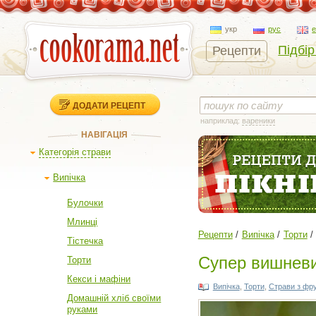
укр
рус
Підбір
Рецепти
ДОДАТИ РЕЦЕПТ
наприклад:
вареники
НАВІГАЦІЯ
Категорія страви
Випічка
Булочки
Млинці
Рецепти
Випічка
Торти
Тістечка
Супер вишневи
Торти
Кекси і мафіни
Випічка
,
Торти
,
Страви з фру
Домашній хліб своїми
руками