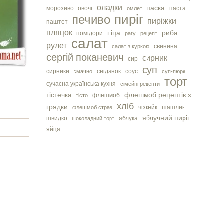
оладки
паска
морозиво
овочі
паста
омлет
пиріг
печиво
пиріжки
паштет
пляцок
піца
риба
помідори
рагу
рецепт
салат
рулет
свинина
салат з куркою
сергiй поканевич
сирник
сир
суп
сирники
сніданок
соус
смачно
суп-пюре
торт
сучасна українська кухня
сімейні рецепти
тістечка
флешмоб рецептів з
флешмоб
тісто
хліб
грядки
чізкейк
шашлик
флешмоб страв
яблучний пиріг
швидко
яблука
шоколадний торт
яйця