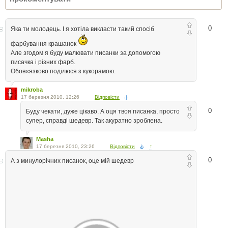
0
Яка ти молодець. І я хотіла викласти такий спосіб
фарбування крашанок
Але згодом я буду малювати писанки за допомогою
писачка і різних фарб.
Обов«язково поділюся з кукорамою.
mikroba
17 березня 2010, 12:26
Відповісти
0
Буду чекати, дуже цікаво. А оця твоя писанка, просто
супер, справді шедевр. Так акуратно зроблена.
Masha
17 березня 2010, 23:26
Відповісти
↑
0
А з минулорічних писанок, оце мій шедевр