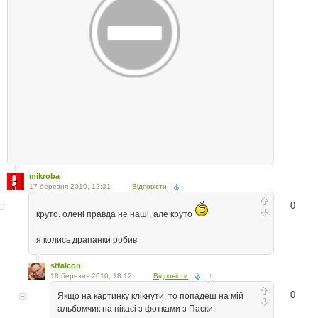
mikroba
17 березня 2010, 12:31
Відповісти
0
круто. олені правда не наші, але круто
я колись драпанки робив
stfalcon
18 березня 2010, 18:12
Відповісти
↑
0
Якщо на картинку клікнути, то попадеш на мій
альбомчик на пікасі з фотками з Паски.