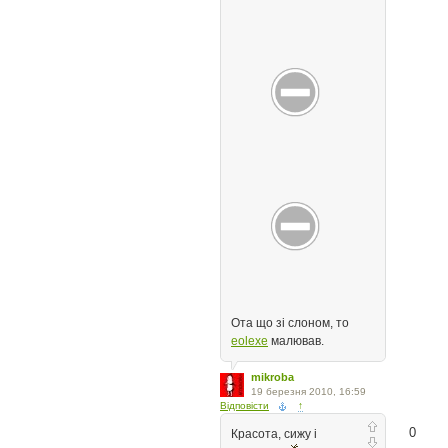
Ота що зі слоном, то
eolexe
малював.
mikroba
19 березня 2010, 16:59
Відповісти
↑
0
Красота, сижу і