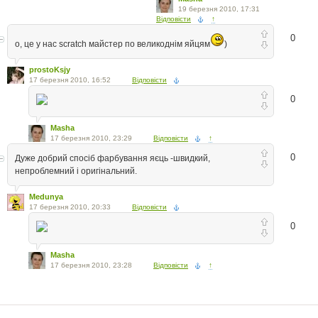
19 березня 2010, 17:31
Відповісти
↑
0
о, це у нас scratch майстер по великоднім яйцям
)
prostoKsjy
17 березня 2010, 16:52
Відповісти
0
Masha
17 березня 2010, 23:29
Відповісти
↑
0
Дуже добрий спосіб фарбування яєць -швидкий,
непроблемний і оригінальний.
Medunya
17 березня 2010, 20:33
Відповісти
0
Masha
17 березня 2010, 23:28
Відповісти
↑