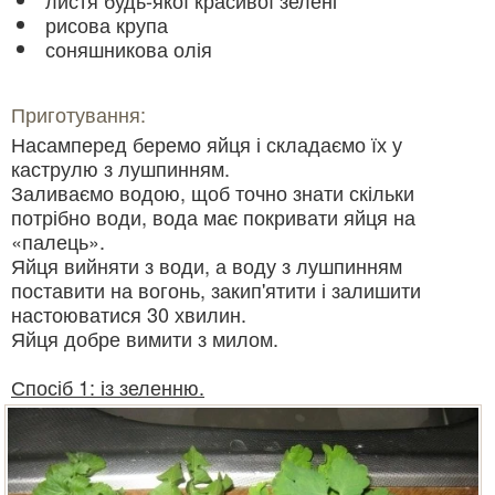
листя будь-якої красивої зелені
рисова крупа
соняшникова олія
Приготування:
Насамперед беремо яйця і складаємо їх у
каструлю з лушпинням.
Заливаємо водою, щоб точно знати скільки
потрібно води, вода має покривати яйця на
«палець».
Яйця вийняти з води, а воду з лушпинням
поставити на вогонь, закип'ятити і залишити
настоюватися 30 хвилин.
Яйця добре вимити з милом.
Спосіб 1: із зеленню.