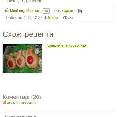
великодня
,
крашанки
Мені подобається
В обране
10
17 березня 2010, 12:00
Masha
3882
Схожі рецепти
Крашанки в хусточках
Коментарі (
20
)
згорнути
/
розгорнути