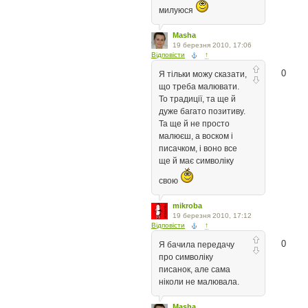
милуюся
Masha
19 березня 2010, 17:06
Відповісти
↑
0
Я тільки можу сказати,
що треба малювати.
То традиції, та ще й
дуже багато позитиву.
Та ще й не просто
малюєш, а воском і
писачком, і воно все
ще й має символіку
свою
mikroba
19 березня 2010, 17:12
Відповісти
↑
0
Я бачила передачу
про символіку
писанок, але сама
ніколи не малювала.
Masha