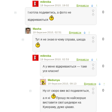
mikroba
18 березня 2010, 19:02
Відповісти
↑
0
І хотіла подивитись, а фото не
відкриваються
Masha
19 березня 2010, 02:51
Відповісти
↑
0
Тут я не знаю в чому справа, шкода
mikroba
19 березня 2010, 02:53
Відповісти
↑
0
А у мене відкриваються — таке
усе класне!
Medunya
19 березня 2010, 09:13
Відповісти
↑
0
Ну от скоро вже всі подивляться,
а я ні
Прошу як найскорше
виставити свої шедеври на
Кукораму, дуже цікаво.