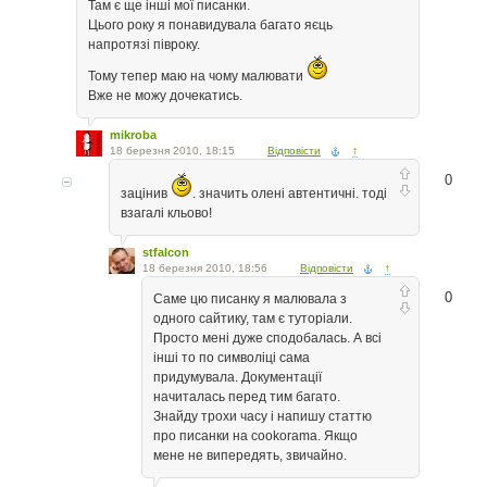
Там є ще інші мої писанки.
Цього року я понавидувала багато яєць
напротязі півроку.
Тому тепер маю на чому малювати
Вже не можу дочекатись.
mikroba
18 березня 2010, 18:15
Відповісти
↑
0
зацінив
. значить олені автентичні. тоді
взагалі кльово!
stfalcon
18 березня 2010, 18:56
Відповісти
↑
0
Саме цю писанку я малювала з
одного сайтику, там є туторіали.
Просто мені дуже сподобалась. А всі
інші то по символіці сама
придумувала. Документації
начиталась перед тим багато.
Знайду трохи часу і напишу статтю
про писанки на cookorama. Якщо
мене не випередять, звичайно.