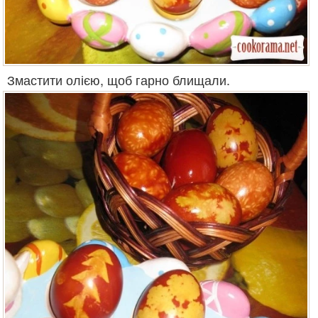
Змастити олією, щоб гарно блищали.