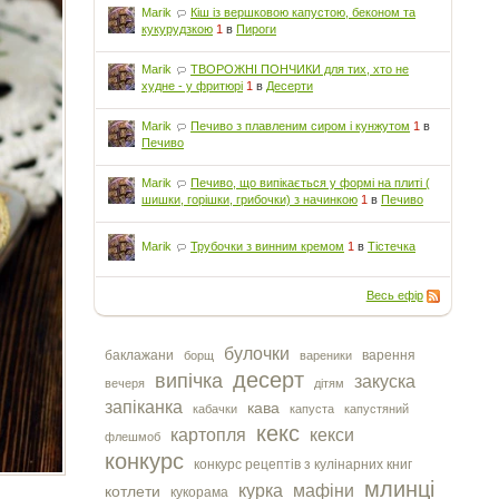
Marik
Кіш із вершковою капустою, беконом та
кукурудзкою
1
в
Пироги
Marik
ТВОРОЖНІ ПОНЧИКИ для тих, хто не
худне - у фритюрі
1
в
Десерти
Marik
Печиво з плавленим сиром і кунжутом
1
в
Печиво
Marik
Печиво, що випікається у формі на плиті (
шишки, горішки, грибочки) з начинкою
1
в
Печиво
Marik
Трубочки з винним кремом
1
в
Тістечка
Весь ефір
булочки
баклажани
варення
борщ
вареники
десерт
випічка
закуска
вечеря
дітям
запіканка
кава
кабачки
капуста
капустяний
кекс
картопля
кекси
флешмоб
конкурс
конкурс рецептів з кулінарних книг
млинці
курка
мафіни
котлети
кукорама