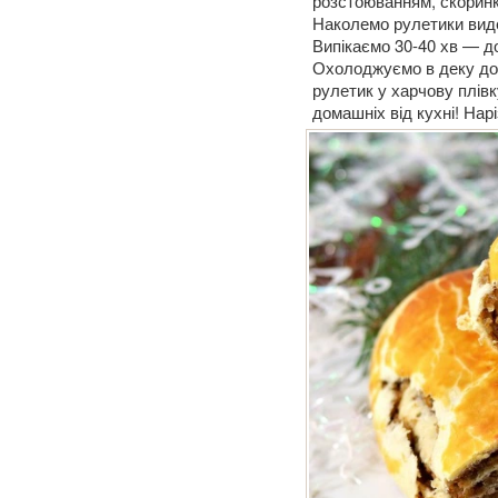
розстоюванням, скоринк
Наколемо рулетики виде
Випікаємо 30-40 хв — до
Охолоджуємо в деку до 
рулетик у харчову плівк
домашніх від кухні! Нар