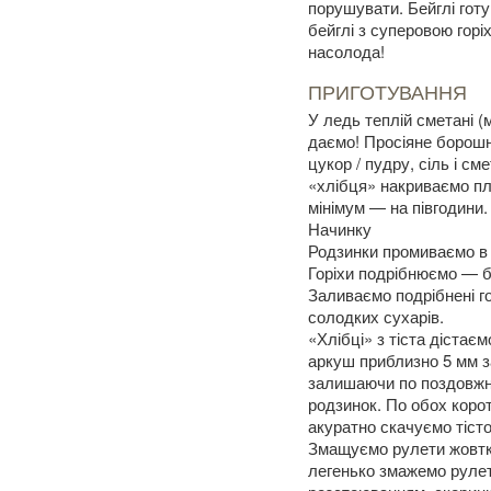
порушувати. Бейглі гот
бейглі з суперовою гор
насолода!
ПРИГОТУВАННЯ
У ледь теплій сметані (
даємо! Просіяне борошн
цукор / пудру, сіль і 
«хлібця» накриваємо плі
мінімум — на півгодини.
Начинку
Родзинки промиваємо в г
Горіхи подрібнюємо — б
Заливаємо подрібнені г
солодких сухарів.
«Хлібці» з тіста діста
аркуш приблизно 5 мм з
залишаючи по поздовжні
родзинок. По обох корот
акуратно скачуємо тісто
Змащуємо рулети жовтко
легенько змажемо рулет