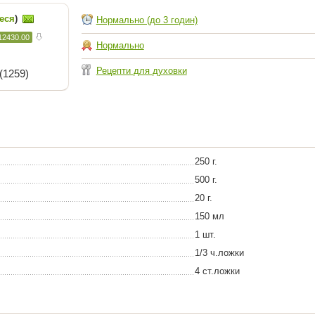
еся
)
Нормально (до 3 годин)
12430.00
Нормально
Рецепти для духовки
(1259)
250 г.
500 г.
20 г.
150 мл
1 шт.
1/3 ч.ложки
4 ст.ложки