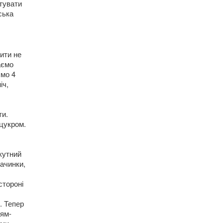
тувати
ська
ити не
аємо
ємо 4
іч,
ти.
цукром.
кутний
ачинки,
стороні
. Тепер
ням-