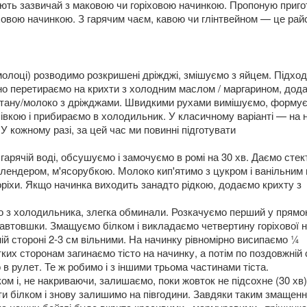
ують зазвичай з маковою чи горіховою начинкою. Пропоную приго
іховою начинкою. З гарячим чаєм, кавою чи глінтвейном — це рай
молоці) розводимо розкришені дріжджі, змішуємо з яйцем. Підход
о перетираємо на крихти з холодним маслом / маргарином, дод
сметану/молоко з дріжджами. Швидкими рухами вимішуємо, форму
вкою і прибираємо в холодильник. У класичному варіанті — на н
 У кожному разі, за цей час ми повинні підготувати
арячій воді, обсушуємо і замочуємо в ромі на 30 хв. Даємо стек
лендером, м'ясорубкою. Молоко кип'ятимо з цукром і ванільним 
оріхи. Якщо начинка виходить занадто рідкою, додаємо крихту з
ємо з холодильника, злегка обминали. Розкачуємо перший у прямо
автовшки. Змащуємо білком і викладаємо четвертину горіхової н
й стороні 2-3 см вільними. На начинку рівномірно висипаємо ¼
ких сторонам загинаємо тісто на начинку, а потім по поздовжній 
 в рулет. Те ж робимо і з іншими трьома частинами тіста.
м і, не накриваючи, залишаємо, поки жовток не підсохне (30 хв)
и білком і знову залишимо на півгодини. Завдяки таким змащен