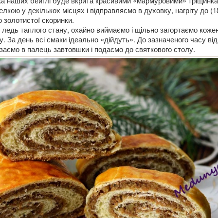
а наших бейглі буде вкрита красивими «мармуровими» тріщинка
лкою у декількох місцях і відправляємо в духовку, нагріту до (
 золотистої скоринки.
ледь таплого стану, охайно виймаємо і щільно загортаємо коже
у. За день всі смаки ідеально «дійдуть». До зазначеного часу ві
ізаємо в палець завтовшки і подаємо до святкового столу.