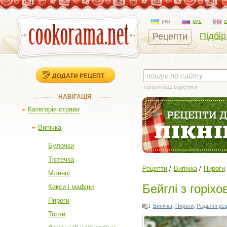
укр
рус
Підбір
Рецепти
ДОДАТИ РЕЦЕПТ
наприклад:
вареники
НАВІГАЦІЯ
Категорія страви
Випічка
Булочки
Тістечка
Рецепти
Випічка
Пироги
Млинці
Бейглі з горіх
Кекси і мафіни
Пироги
Випічка
,
Пироги
,
Різдвяні ре
Торти