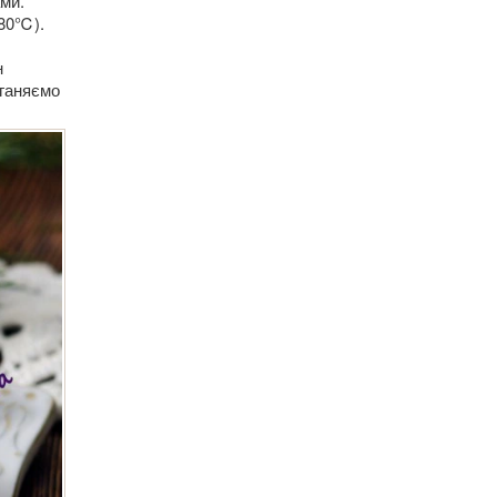
ми.
180℃).
н
дганяємо