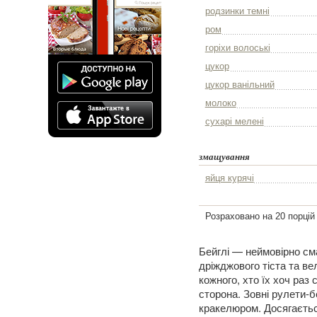
родзинки темні
ром
горіхи волоські
цукор
цукор ванільний
молоко
сухарі мелені
змащування
яйця курячі
Розраховано на 20 порцій
Бейглі — неймовірно сма
дріжджового тіста та ве
кожного, хто їх хоч раз
сторона. Зовні рулети-б
кракелюром. Досягається