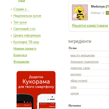
Каші
Medunya (
Л
Страви з...
Рейтинг
+
Національна кухня
Тип кухні
Рецепти користувача
Святковий стіл
Цікава інформація
Інгредієнти
Кулінарні ТВ-шоу
Тісто
Новини проекту
Конкурси
масло вершкове
Флешмоби
борошно пшеничне
дріжджі свіжі
молоко
яйця курячі
сіль
цукор
Начинка