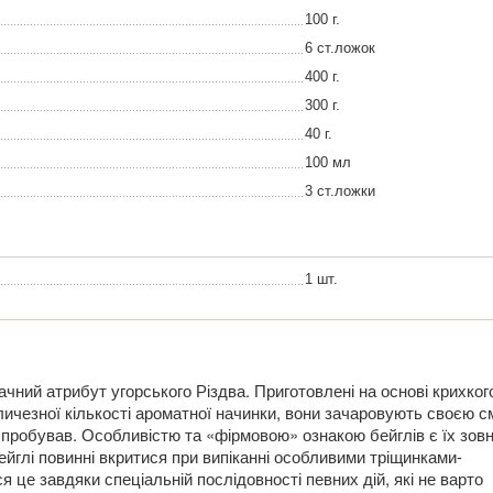
100 г.
6 ст.ложок
400 г.
300 г.
40 г.
100 мл
3 ст.ложки
1 шт.
чний атрибут угорського Різдва. Приготовлені на основі крихког
личезної кількості ароматної начинки, вони зачаровують своєю 
 спробував. Особливістю та «фірмовою» ознакою бейглів є їх зов
ейглі повинні вкритися при випіканні особливими тріщинками-
 це завдяки спеціальній послідовності певних дій, які не варто