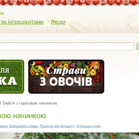
eng
 за інгредієнтами
Люди
Бейглі з горіховою начинкою
овою начинкою
цепти
,
Борошняні страви
,
Рецепти для фуршету
,
Угорська кухня