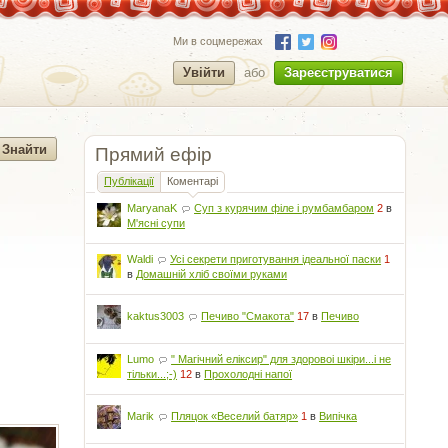
Ми в соцмережах
Увійти
або
Зареєструватися
Прямий ефір
Публікації
Коментарі
MaryanaK
Суп з курячим філе і румбамбаром
2
в
М'ясні супи
Waldi
Усі секрети приготування ідеальної паски
1
в
Домашній хліб своїми руками
kaktus3003
Печиво "Смакота"
17
в
Печиво
Lumo
" Магічний еліксир" для здоровоі шкіри...і не
тільки...;-)
12
в
Прохолодні напої
Marik
Пляцок «Веселий батяр»
1
в
Випічка