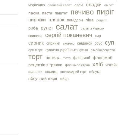
оладки
морозиво
овочі
овочевий салат
омлет
пиріг
печиво
паска
паста
паштет
пиріжки
пляцок
піца
помідори
рецепт
салат
рулет
риба
салат з куркою
сергiй поканевич
свинина
сир
суп
сирник
сирники
сніданок
соус
смачно
сучасна українська кухня
суп-пюре
сімейні рецепти
торт
тістечка
флешмоб
флешмоб
тісто
хліб
рецептів з грядки
чізкейк
флешмоб страв
шашлик
швидко
яблука
шоколадний торт
яблучний пиріг
яйця