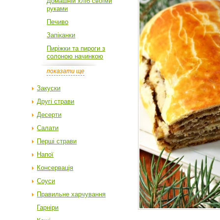
Домашній хліб своїми
руками
Печиво
Запіканки
Пиріжки та пироги з
солоною начинкою
показати ще
Закуски
Другі страви
Десерти
Салати
Перші страви
Напої
Консервація
Соуси
Правильне харчування
Гарніри