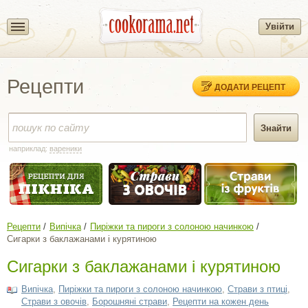
Увійти
Рецепти
ДОДАТИ РЕЦЕПТ
наприклад:
вареники
Рецепти
Випічка
Пиріжки та пироги з солоною начинкою
Сигарки з баклажанами і курятиною
Сигарки з баклажанами і курятиною
Випічка
,
Пиріжки та пироги з солоною начинкою
,
Страви з птиці
,
Страви з овочів
,
Борошняні страви
,
Рецепти на кожен день