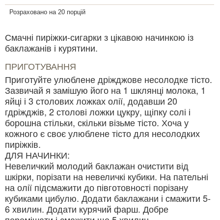
Розраховано на 20 порцій
Смачні пиріжки-сигарки з цікавою начинкою із
баклажанів і курятини.
ПРИГОТУВАННЯ
Приготуйте улюблене дріжджове несолодке тісто.
Зазвичай я замішую його на 1 шклянці молока, 1
яйці і 3 столових ложках олії, додавши 20
гдріжджів, 2 столові ложки цукру, щіпку солі і
борошна стільки, скільки візьме тісто. Хоча у
кожного є своє улюблене тісто для несолодких
пиріжків.
ДЛЯ НАЧИНКИ:
Невеличкий молодий баклажан очистити від
шкірки, порізати на невеличкі кубики. На пательні
на олії підсмажити до півготовності порізану
кубиками цибулю. Додати баклажани і смажити 5-
6 хвилин. Додати курячий фарш. Добре
перемішати і смажити ще 5 хвилин.