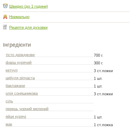
Швидко (до 1 години)
Нормально
Рецепти для духовки
Інгредієнти
тісто дріжджове
700 г.
фарш курячий
300 г.
кетчуп
3 ст.ложки
цибуля ріпчаста
1 шт.
баклажани
1 шт.
олія соняшникова
3 ст.ложки
сіль
перець чорний мелений
яйця курячі
1 шт.
мак
1 ст.ложка