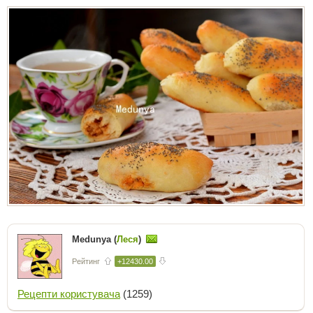
Medunya (
Леся
)
Рейтинг
+12430.00
Рецепти користувача
(1259)