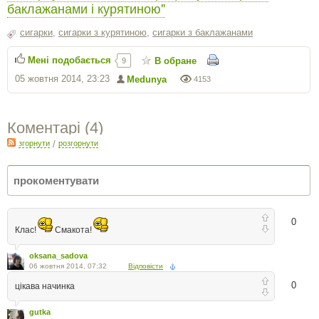
баклажанами і курятиною"
сигарки
,
сигарки з курятиною
,
сигарки з баклажанами
Мені подобається
В обране
9
05 жовтня 2014, 23:23
Medunya
4153
Коментарі (
4
)
згорнути
/
розгорнути
0
Клас!
Смакота!
oksana_sadova
06 жовтня 2014, 07:32
Відповісти
0
цікава начинка
gutka