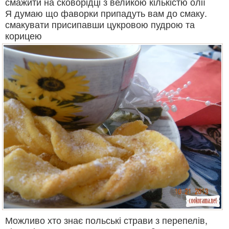
смажити на сковорідці з великою кількістю олії
Я думаю що фаворки припадуть вам до смаку.
смакувати присипавши цукровою пудрою та
корицею
Можливо хто знає польські страви з перепелів,