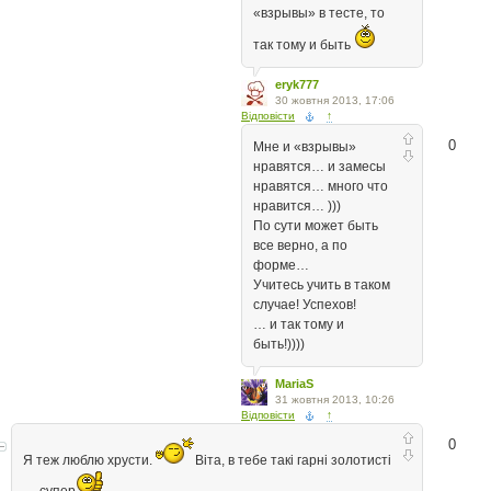
«взрывы» в тесте, то
так тому и быть
eryk777
30 жовтня 2013, 17:06
Відповісти
↑
0
Мне и «взрывы»
нравятся… и замесы
нравятся… много что
нравится… )))
По сути может быть
все верно, а по
форме…
Учитесь учить в таком
случае! Успехов!
… и так тому и
быть!))))
MariaS
31 жовтня 2013, 10:26
Відповісти
↑
0
Я теж люблю хрусти.
Віта, в тебе такі гарні золотисті
— супер