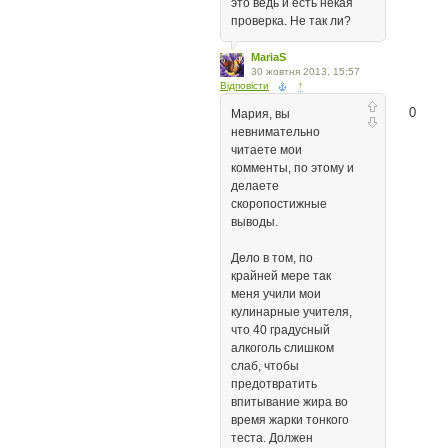
это ведь и есть некая
проверка. Не так ли?
MariaS
30 жовтня 2013, 15:57
Відповісти
↑
0
Мария, вы
невнимательно
читаете мои
комменты, по этому и
делаете
скоропостижные
выводы.
Дело в том, по
крайней мере так
меня учили мои
кулинарные учителя,
что 40 градусный
алкоголь слишком
слаб, чтобы
предотвратить
впитывание жира во
время жарки тонкого
теста. Должен