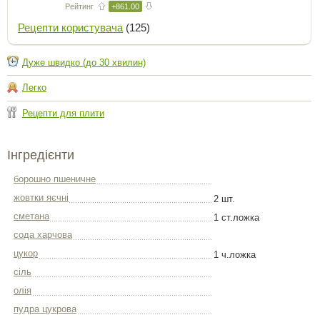
Рейтинг
+861.00
Рецепти користувача
(125)
Дуже швидко (до 30 хвилин)
Легко
Рецепти для плити
Інгредієнти
борошно пшеничне
жовтки яєчні
2 шт.
сметана
1 ст.ложка
сода харчова
цукор
1 ч.ложка
сіль
олія
пудра цукрова