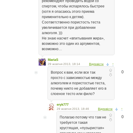
рекомендуют проводить водой со
спиртом, чтобы испарялось быстрее
(хотя я опасаюсь этого приема
применительно к детям).
Соответственно пористость теста
увеличивается при добавлении
алкоголя. )))
Не знаю насчет «впитывания жира»,
возможно это один из аргументов,
возможно…
MariaS
29 жовтня 2013, 18:14
Відповісти
↑
0
Вопрос к вам, если все так
просто с зависимостью между
алкоголем и пористостью теста,
почему никто не добавляет его в
слоеное тесто или фило?
eryk777
29 жовтня 2013, 18:46
Відповісти
↑
0
Полагаю потому что там не
требуется такая
хрустящая, «пузыристая»