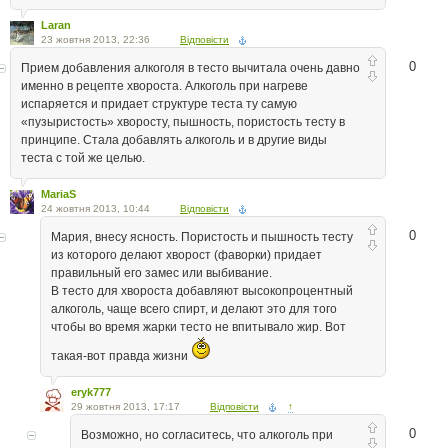
Laran
23 жовтня 2013, 22:36
Відповісти
0
Прием добавления алкоголя в тесто вычитала очень давно
именно в рецепте хвороста. Алкоголь при нагреве
испаряется и придает структуре теста ту самую
«пузыристость» хворосту, пышность, пористость тесту в
принципе. Стала добавлять алкоголь и в другие виды
теста с той же целью.
MariaS
24 жовтня 2013, 10:44
Відповісти
0
Мария, внесу ясность. Пористость и пышность тесту
из которого делают хворост (фаворки) придает
правильный его замес или выбивание.
В тесто для хвороста добавляют высокопроцентный
алкоголь, чаще всего спирт, и делают это для того
чтобы во время жарки тесто не впитывало жир. Вот
такая-вот правда жизни
eryk777
29 жовтня 2013, 17:17
Відповісти
↑
0
Возможно, но согласитесь, что алкоголь при