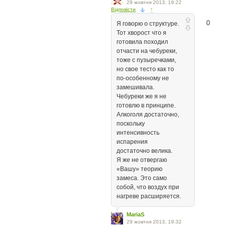
29 жовтня 2013, 19:22
Відповісти
↑
0
Я говорю о структуре.
Тот хворост что я
готовила походил
отчасти на чебуреки,
тоже с пузыречками,
но свое тесто как то
по-особенному не
замешивала.
Чебуреки же я не
готовлю в принципе.
Алкоголя достаточно,
поскольку
интенсивность
испарения
достаточно велика.
Я же не отвергаю
«Вашу» теорию
замеса. Это само
собой, что воздух при
нагреве расширяется.
MariaS
29 жовтня 2013, 19:32