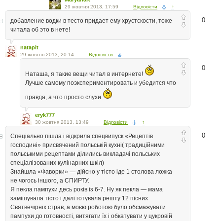
29 жовтня 2013, 17:59
Відповісти
↑
0
добавление водки в тесто придает ему хрустскости, тоже
читала об это в нете!
natapit
29 жовтня 2013, 20:14
Відповісти
0
Наташа, я такие вещи читал в интернете!
Лучше самому поэкспериментировать и убедится что
правда, а что просто слухи
eryk777
30 жовтня 2013, 13:49
Відповісти
↑
0
Спеціально пішла і відкрила спецвипуск «Рецептів
господині» присвячений польській кухні( традиційними
польськими рецептами ділились викладачі польських
спеціалізованих кулінарних шкіл)
Знайшла «Фаворки» — дійсно у тісто іде 1 столова ложка
не чогось іншого, а СПИРТУ.
Я пекла пампухи десь років із 6-7. Ну як пекла — мама
замішувала тісто і далі готувала решту 12 пісних
Святвечірніх страв, а моєю роботою було обсмажувати
пампухи до готовності, витягати їх і обкатувати у цукровій