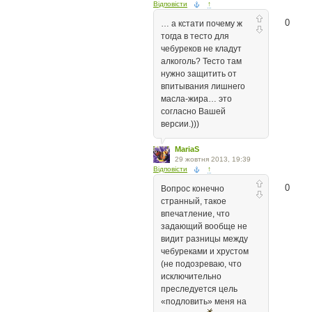
Відповісти
↑
0
… а кстати почему ж
тогда в тесто для
чебуреков не кладут
алкоголь? Тесто там
нужно защитить от
впитывания лишнего
масла-жира… это
согласно Вашей
версии.)))
MariaS
29 жовтня 2013, 19:39
Відповісти
↑
0
Вопрос конечно
странный, такое
впечатление, что
задающий вообще не
видит разницы между
чебуреками и хрустом
(не подозреваю, что
исключительно
преследуется цель
«подловить» меня на