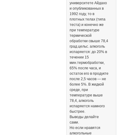
университете Айдахо
и опубликованных в
1992 году, то в
плотных телах (типа
теста) и конечно же
при температуре
термической
обработки свыше 78,4
град.цельс. алкоголь
испаряется: до 20% в
течении 15
мин.термобработки,
65% после часа, и
остаток его в продукте
после 2,5 часов — не
более 5%. В жидкой
среде, при
температуре выше
78,4, алкоголь
испаряется намного
быстрее.
Выводы делайте
сами.
Но если нравятся
алкогольные