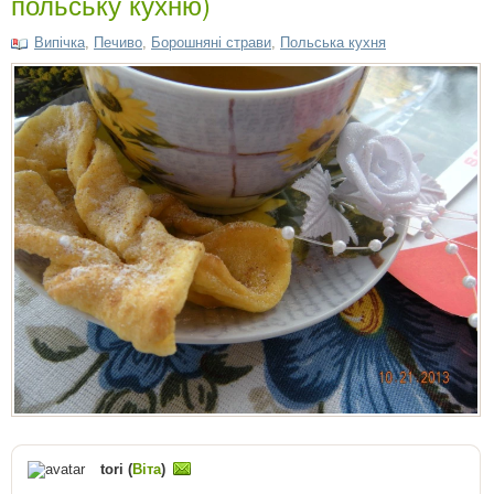
польську кухню)
Випічка
,
Печиво
,
Борошняні страви
,
Польська кухня
tori (
Віта
)