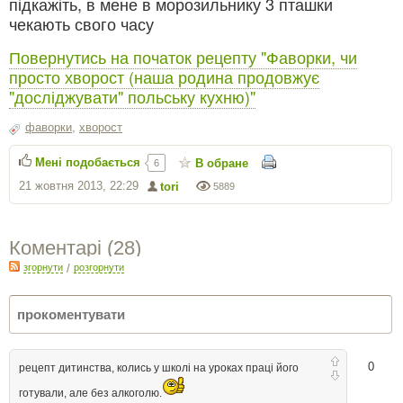
підкажіть, в мене в морозильнику 3 пташки
чекають свого часу
Повернутись на початок рецепту "Фаворки, чи
просто хворост (наша родина продовжує
"досліджувати" польську кухню)"
фаворки
,
хворост
Мені подобається
В обране
6
21 жовтня 2013, 22:29
tori
5889
Коментарі (
28
)
згорнути
/
розгорнути
0
рецепт дитинства, колись у школі на уроках праці його
готували, але без алкоголю.