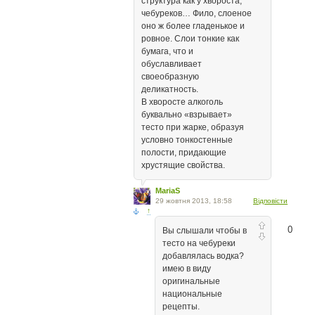
структура как у хвороста,
чебуреков… Фило, слоеное
оно ж более гладенькое и
ровное. Слои тонкие как
бумага, что и
обуславливает
своеобразную
деликатность.
В хворосте алкоголь
буквально «взрывает»
тесто при жарке, образуя
условно тонкостенные
полости, придающие
хрустящие свойства.
MariaS
29 жовтня 2013, 18:58
Відповісти
↑
0
Вы слышали чтобы в
тесто на чебуреки
добавлялась водка?
имею в виду
оригинальные
национальные
рецепты.