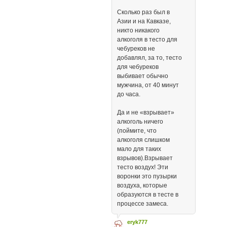
Сколько раз был в
Азии и на Кавказе,
никто никакого
алкоголя в тесто для
чебуреков не
добавлял, за то, тесто
для чебуреков
выбивает обычно
мужчина, от 40 минут
до часа.
Да и не «взрывает»
алкоголь ничего
(поймите, что
алкоголя слишком
мало для таких
взрывов).Взрывает
тесто воздух! Эти
воронки это пузырки
воздуха, которые
образуются в тесте в
процессе замеса.
eryk777