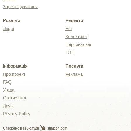
Зареєструватися
Розділи
Рецепти
Люди
Всі
Колективні
Персональні
ТОП
Інформація
Послуги
Про проект
Реклама
FAQ
Угода
Статистика
Друзі
Privacy Policy
Створено в веб-студії
stfalcon.com