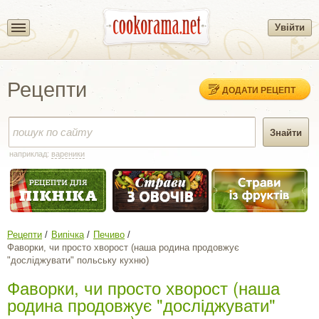
Увійти
Рецепти
ДОДАТИ РЕЦЕПТ
наприклад:
вареники
Рецепти
Випічка
Печиво
Фаворки, чи просто хворост (наша родина продовжує
"досліджувати" польську кухню)
Фаворки, чи просто хворост (наша
родина продовжує "досліджувати"