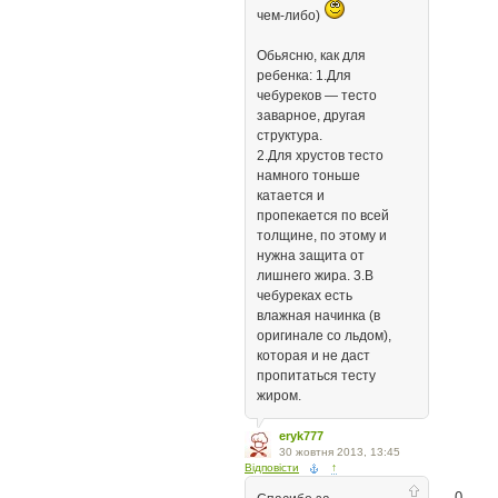
чем-либо)
Обьясню, как для
ребенка: 1.Для
чебуреков — тесто
заварное, другая
структура.
2.Для хрустов тесто
намного тоньше
катается и
пропекается по всей
толщине, по этому и
нужна защита от
лишнего жира. 3.В
чебуреках есть
влажная начинка (в
оригинале со льдом),
которая и не даст
пропитаться тесту
жиром.
eryk777
30 жовтня 2013, 13:45
Відповісти
↑
0