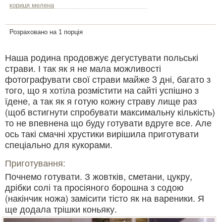
кориця мелена
Розраховано на 1 порція
Наша родина продовжує дегустувати польські
страви. І так як я не мала можливості
фотографувати свої страви майже 3 дні, багато з
того, що я хотіла розмістити на сайті успішно з
їдене, а так як я готую кожну страву лище раз
(щоб встигнути спробувати максимальну кількість)
то не впевнена що буду готувати вдруге все. Але
ось такі смачні хрустики вирішила приготувати
спеціально для кукорами.
Приготування:
Почнемо готувати. З жовтків, сметани, цукру,
дрібки солі та просіяного борошна з содою
(накінчик ножа) замісити тісто як на вареники. Я
ще додала трішки коньяку.