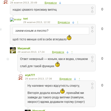
28 жовтня 2013, 20:49
Відповісти
0
надає цікавого присмаку випічц
tori
29 жовтня 2013, 12:32
Відповісти
↑
0
зачем коньяк в тесто?
щоб тісто менше олії в себе втягувало
MaryanaK
29 жовтня 2013, 17:24
Відповісти
↑
0
Ответ неверный — коньяк, как и водка, слишком
слаб для такой функции
eryk777
29 жовтня 2013, 17:36
Відповісти
↑
0
Ну напевне через відсутність спирту,
Вікторія додала коньяк
, принаймі ми
завжди до такого роду випічки (пампухи,
хворост) вдома додавали горілку (спирт)
MaryanaK