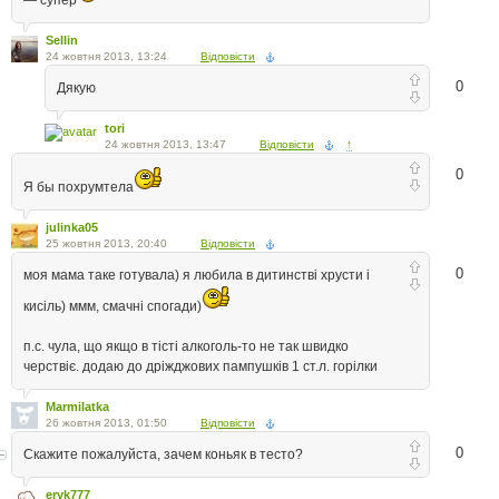
Sellin
24 жовтня 2013, 13:24
Відповісти
0
Дякую
tori
24 жовтня 2013, 13:47
Відповісти
↑
0
Я бы похрумтела
julinka05
25 жовтня 2013, 20:40
Відповісти
0
моя мама таке готувала) я любила в дитинстві хрусти і
кисіль) ммм, смачні спогади)
п.с. чула, що якщо в тісті алкоголь-то не так швидко
черствіє. додаю до дріжджових пампушків 1 ст.л. горілки
Marmilatka
26 жовтня 2013, 01:50
Відповісти
0
Скажите пожалуйста, зачем коньяк в тесто?
eryk777