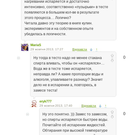
нагревании испаряется и достаточно
интенсивно, соответственно «пузырьки» в тесте
появляются в большем кол-ве в результате
этого процесса… Логично?
Читала давно эту теорию в книге кулин.
экспериментов и на собственном опыте
убедилась в логичности.
MariaS
29 жовтня 2013, 17:27
Відповісти
↑
0
Ну тогда в тесто надо не менее стакана
спирта вливать, чтобы он «испарялся»…
Вода же в тесте тоже испаряется,
неправда ли? А какие пропорции воды и
алкоголя, улавливаете разницу? Значит
дело не в испарении а, повторюсь, в
замесе теста!
eryk777
29 жовтня 2013, 17:40
Відповісти
↑
0
Ну это понятно. ))) Замес то замесом,
но спирты испаряются быстрее воды.
Почитайте об испарении жидкостей.
Обтирания при высокой температуре