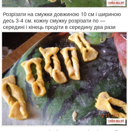
Розрізати на смужки довжиною 10 см і шириною
десь 3-4 см. кожну смужку розрізати по —
середині і кінець продіти в середину два рази