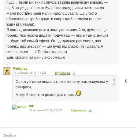
пудрі. Пекли ми тих пампухів завжди величезну виварку —
щоб на усі довгі свята було і ще колядникам вистарчило.
Мама постійно мені малій наголошувала, що у тісто
обов«язково треба додати спирт щоб пампухи менше
жиру втягували).
Я чогось, почавши пекти пампухи самостійно, думала, що
горілку теж можна додати(подумаєш — яка ж там різниця)
— буде той самий ефект. От і додавала раз спирт, раз
горілку, раз „первак“ — що було під рукою, те і давала.А
виявляється — ні.Треба таки спирт.
Ерік, спасибі за цінну інформацію
Medunya
31 жовтня 2013, 21:43
Відповісти
0
Спирту в мене нема, а трохи коньяку еаколядувала у
свекрухи.
Може й спиртом розживусь колись
tori
31 жовтня 2013, 22:52
Відповісти
↑
Увійти