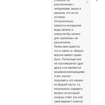
Спасибо за
разъяснение с
чебуреками, выше я
указала, что их не
готовлю.
Относительно
скорости испарения
воды (влаги) и
алкоголя Вы ничего
для «ребенка» не
разъяснили…
Лично мне кажется,
что и «моя» и «Ваша»
версия имеют право
быть. Поскольку они
не противоречат друг
другу и не являются
взаимоисключающими.
А вот насчет
подловить это скорее
по Вашей части, т.к.
изначально задавать
вопрос на который
знаешь ответ (ну или
свой вариант ответа)