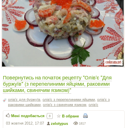
Повернутись на початок рецепту "Олів'є "Для
буржуїв" (з перепелиними яйцями, раковими
шийками, свинячим язиком)"
олів'є для буржуїв
,
олів'є з перепелиними яйцями
,
олів'є з
раковими шийками
,
олів'є з свинячим язиком
,
олів'є
Мені подобається
В обране
8
03 жовтня 2012, 17:07
zelotypus
1817