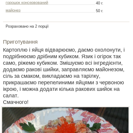
горошок консервований
40 г.
майонез
50 г.
Розраховано на 2 порції
Приготування
Картоплю і яйця відварюємо, даємо охолонути, і
подрібнюємо дрібним кубиком. Язик і огірок так
само, ріжемо кубиком. Змішуємо всі інгредієнти,
додаємо ракові шийки, заправляємо майонезом,
сіль за смаком, викладаємо на тарілку,
прикрашаємо перепелиними яйцями з червоною
ікрою, і можна додати кілька ракових шийок на
салат.
Смачного!