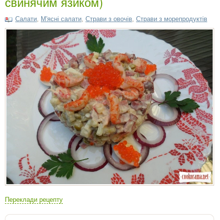
свинячим язиком)
Салати
,
М'ясні салати
,
Страви з овочів
,
Страви з морепродуктів
Переклади рецепту