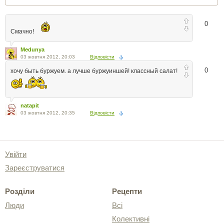
0
Смачно!
Medunya
03 жовтня 2012, 20:03
Відповісти
0
хочу быть буржуем. а лучше буржуиншей! классный салат!
natapit
03 жовтня 2012, 20:35
Відповісти
Увійти
Зареєструватися
Розділи
Рецепти
Люди
Всі
Колективні