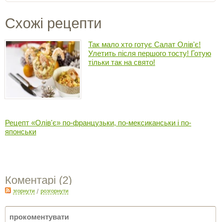
Схожі рецепти
Так мало хто готує Салат Олів'є!
Улетить після першого тосту! Готую
тільки так на свято!
Рецепт «Олів'є» по-французьки, по-мексиканськи і по-
японськи
Коментарі (
2
)
згорнути
/
розгорнути