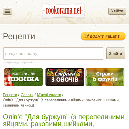
Увійти
Рецепти
ДОДАТИ РЕЦЕПТ
наприклад:
вареники
Рецепти
Салати
М'ясні салати
Олів'є "Для буржуїв" (з перепелиними яйцями, раковими шийками,
свинячим язиком)
Олів'є "Для буржуїв" (з перепелиними
яйцями, раковими шийками,