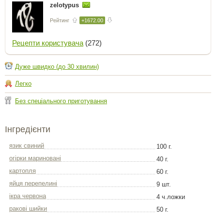
zelotypus
Рейтинг
+1672.00
Рецепти користувача
(272)
Дуже швидко (до 30 хвилин)
Легко
Без спеціального приготування
Інгредієнти
язик свиний
100 г.
огірки мариновані
40 г.
картопля
60 г.
яйця перепелині
9 шт.
ікра червона
4 ч.ложки
ракові шийки
50 г.