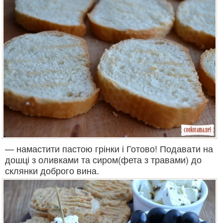
— намастити пастою грінки і Готово! Подавати на
дошці з оливками та сиром(фета з травами) до
склянки доброго вина.