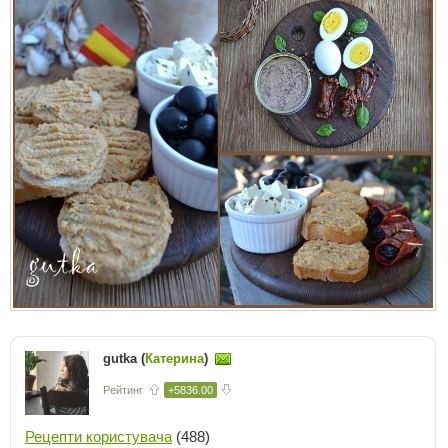
gutka (
Катерина
)
Рейтинг
+5836.00
Рецепти користувача
(488)