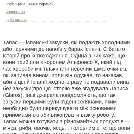
чорізо
(або шинка серано)
чорнослив
зубочистки
Тапас — іспанські закуски, які подають холодними
або гарячими до напоїв у барах Іспанії. Є багато
історій про їх походження. Одина з них каже, що
вони прийшли з королем Альфонсо X, який під
час хвороби міг тільки їсти невеликі шматочки їжі,
які запивав вином. Коли він одужав, то наказав,
аби в цілій Іспанії жодного разу не подавали вина
без закуски(про цю історію вже згадувала Лариса
(Glaros). Інші джерела повідомляють, що такі
закуски першими були з'їдені селянами, яким
необхідно було перекушувати між основними
прийомами їжі аби виконувати важку роботу.
Тапас можна готувати з різноманітних продуктів —
м'яса, риби, овочів, яєць… головним є те, що вони
мають бути малого розміру, а смаки продуктів