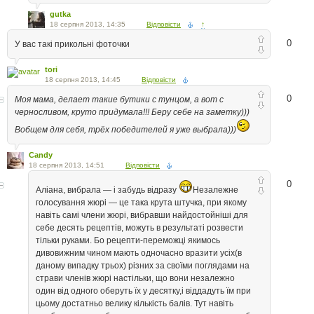
gutka
18 серпня 2013, 14:35
Відповісти
↑
0
У вас такі прикольні фоточки
tori
18 серпня 2013, 14:45
Відповісти
0
Моя мама, делает такие бутики с тунцом, а вот с
черносливом, круто придумала!!! Беру себе на заметку)))
Вобщем для себя, трёх победителей я уже выбрала)))
Candy
18 серпня 2013, 14:51
Відповісти
0
Аліана, вибрала — і забудь відразу
Незалежне
голосування жюрі — це така крута штучка, при якому
навіть самі члени жюрі, вибравши найдостойніші для
себе десять рецептів, можуть в результаті розвести
тільки руками. Бо рецепти-переможці якимось
дивовижним чином мають одночасно вразити усіх(в
даному випадку трьох) різних за своїми поглядами на
страви членів жюрі настільки, що вони незалежно
один від одного оберуть їх у десятку,і віддадуть їм при
цьому достатньо велику кількість балів. Тут навіть