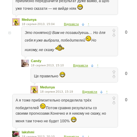
приблизно передбачити результат дуже важко, а щоб
уже точно сказати — не вийде ніяк
Medunya
18 серпня 2013, 15:04
Відповісти
↑
0
Это понятно)) Вам не позавидуешь… Но для
себя я уже выбрала, победителей
Но
никому, не скажу
Candy
18 серпня 2013, 15:10
Відповісти
↑
0
Це правильно
Medunya
18 серпня 2013, 15:19
Відповісти
↑
0
А я тоже приблизительно определила трёх
победителей
Потом сравню результаты со
своими прогнозами.Конечно и я никому не скажу, но
меня там точно не будет 100%
lakshmi
18 серпня 2013, 20:10
Відповісти
↑