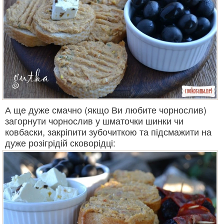
А ще дуже смачно (якщо Ви любите чорнослив)
загорнути чорнослив у шматочки шинки чи
ковбаски, закріпити зубочиткою та підсмажити на
дуже розігрідій сковорідці: