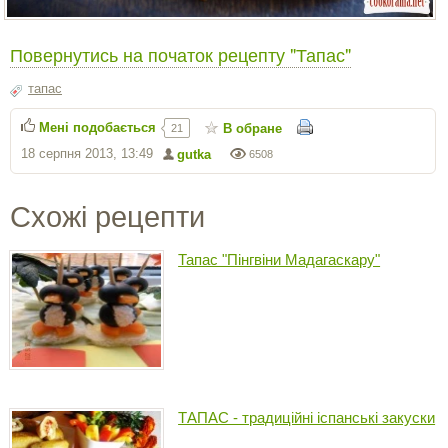
Повернутись на початок рецепту "Тапас"
тапас
Мені подобається
В обране
21
18 серпня 2013, 13:49
gutka
6508
Схожі рецепти
Тапас "Пінгвіни Мадагаскару"
ТАПАС - традиційні іспанські закуски