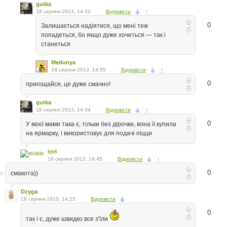
gutka
18 серпня 2013, 14:32
Відповісти
↑
0
Залишається надіятися, що мені теж
попадеться, бо якщо дуже хочеться — так і
станеться
Medunya
18 серпня 2013, 14:55
Відповісти
↑
0
пригощайся, це дуже смачно!
gutka
18 серпня 2013, 14:34
Відповісти
↑
0
У моєї мами така є, тільки без дірочки, вона її купила
на ярмарку, і використовує для подачі піцци
tori
18 серпня 2013, 14:45
Відповісти
↑
0
смакота))
Dzyga
18 серпня 2013, 14:23
Відповісти
0
так і є, дуже швидко все з'їли