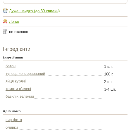
Дуже швидко (до 30 хвилин)
Легко
не вказано
Інгредієнти
Інгредієнти
батон
1 шт.
тунець консервований
160 г.
яйця курячі
2 шт.
томати в'ялені
3-4 шт.
базилік зелений
Крім того
сир фета
оливки