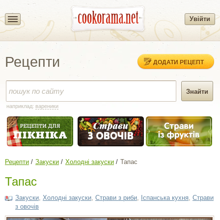
Увійти
Рецепти
ДОДАТИ РЕЦЕПТ
наприклад:
вареники
Рецепти
Закуски
Холодні закуски
Тапас
Тапас
Закуски
,
Холодні закуски
,
Страви з риби
,
Іспанська кухня
,
Страви
з овочів