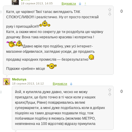
18 серпня 2013, 14:05
Відповісти
↑
0
Катя, це чарівно! Твої тапас виглядають ТАК
СПОКУСЛИВО!!! і реалістично. Ну от просто простягай
руку і пригощайся!!!
Катя, а скажи мені по секрету де ти роздобула цю чарівну
дощечку. Вона така нереально красива і колоритна !
Давно мрію про подібну, уже усі інтернет-
магазини обдивилася, заглядаю усюди, де продають
продавці народних промислів — безрезультатно
Підкажи «рибне» місце
Medunya
18 серпня 2013, 14:12
Відповісти
0
йой, я купиляла дуже давно, чесно не можу
пригадати, це було точно в ті часи коли у наших
краях(Луцьк, Рівне) повідкривались великі
супермаркети, а мені дуже подобалось коли в добрих
піцеріях на таких дощечках подавали піцу, тож
побачивши подібну в якомусь (можливо МЕТРО,
невпевнена на 100 відсотків) відразу прикупила