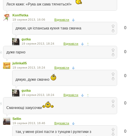
Леся каже: «Рука аж сама тягнеться!»
Konffetka
19 серпня 2013, 16:06
Відповісти
0
дякую, ця іспанська кухня така смачна
gutka
19 серпня 2013, 18:24
Відповісти
↑
0
дуже гарно
julinka05
19 серпня 2013, 16:24
Відповісти
0
дякую, дуже смачно
gutka
19 серпня 2013, 18:24
Відповісти
↑
0
Смачнющі закусочки
Sellin
19 серпня 2013, 16:46
Відповісти
0
так, у мене різні пасти з тунцем і рулетики з