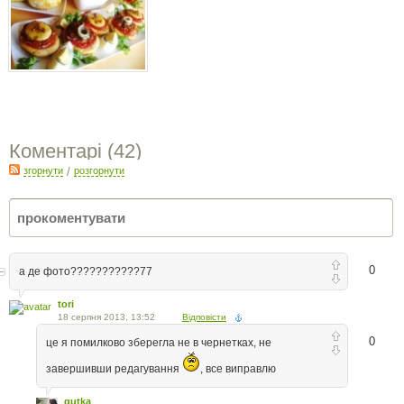
Коментарі (
42
)
згорнути
/
розгорнути
0
а де фото???????????77
tori
18 серпня 2013, 13:52
Відповісти
0
це я помилково зберегла не в чернетках, не
завершивши редагування
, все виправлю
gutka