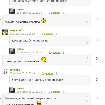
чорносливом тепер часті «гості» на столі
gutka
19 серпня 2013, 18:25
Відповісти
↑
0
смачно, соковито, красиво !
MaryanaK
20 серпня 2013, 16:20
Відповісти
0
дуже дякую, було смааачно!
gutka
21 серпня 2013, 18:20
Відповісти
↑
0
фото профессиональные!
Tetianka
20 серпня 2013, 20:49
Відповісти
0
дякую, але ще є над чим попрацювати
gutka
21 серпня 2013, 18:21
Відповісти
↑
0
Готувала, вийшла неймовірна смакота