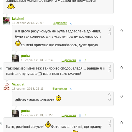
заниматься моими фотками, а у самой не получается
lakshmi
18 серпня 2013, 20:07
Відповісти
0
а я цього разу чомусь не була задоволена до кінця,
було так сонячно, а я в усьому прагну досконалості
та мені приємно що сподобалось, дуже дякую
gutka
18 серпня 2013, 20:14
Відповісти
↑
0
так красиво! мені теж так чорізо сподобалася… раніше я її
навіть не купувала(((( все з нею таке смачне!
Vizajust
18 серпня 2013, 21:11
Відповісти
0
дійсно смачна ковбаска
gutka
19 серпня 2013, 08:27
Відповісти
↑
0
Катя, розкішні закуски!
Фото такі апетитні, що правду