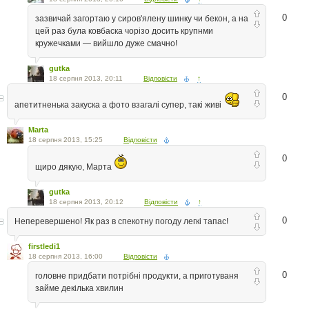
0
зазвичай загортаю у сиров'ялену шинку чи бекон, а на
цей раз була ковбаска чорізо досить крупнми
кружечками — вийшло дуже смачно!
gutka
18 серпня 2013, 20:11
Відповісти
↑
0
апетитненька закуска а фото взагалі супер, такі живі
Marta
18 серпня 2013, 15:25
Відповісти
0
щиро дякую, Марта
gutka
18 серпня 2013, 20:12
Відповісти
↑
0
Неперевершено! Як раз в спекотну погоду легкі тапас!
firstledi1
18 серпня 2013, 16:00
Відповісти
0
головне придбати потрібні продукти, а приготуваня
займе декілька хвилин