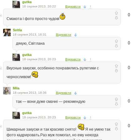
gutka
18 серпня 2013, 20:22
Відповісти
↑
0
Смакота і фото просто чудові
Svitla
18 серпня 2013, 16:31
Відповісти
0
дякую, Світлана
gutka
18 серпня 2013, 20:23
Відповісти
↑
0
Вкусные закуски, особенно понравились рулетики с
черносливом!
Mila
18 серпня 2013, 18:36
Відповісти
0
так — вони дуже смачні — рекомендую
gutka
18 серпня 2013, 20:23
Відповісти
↑
0
Шикарные закуски и так красиво снято!
Я не умею так
фото кадрировать.Раз муж помогал, но ему некогда