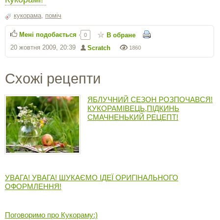
кукорама
,
поміч
Мені подобається
В обране
0
20 жовтня 2009, 20:39
Scratch
1860
Схожі рецепти
ЯБЛУЧНИЙ СЕЗОН РОЗПОЧАВСЯ!
КУКОРАМІВЕЦЬ,ПІДКИНЬ
СМАЧНЕНЬКИЙ РЕЦЕПТ!
УВАГА! УВАГА! ШУКАЄМО ІДЕЇ ОРИГІНАЛЬНОГО
ОФОРМЛЕННЯ!
Поговоримо про Кукораму:)