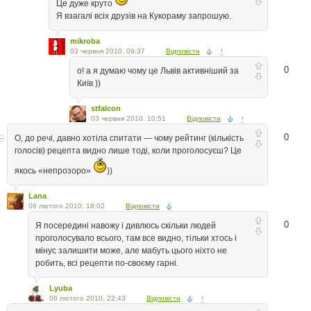
Це дуже круто
Я взагалі всіх друзів на Кукораму запрошую.
mikroba
03 червня 2010, 09:37
Відповісти
↑
0
о! а я думаю чому це Львів активніший за
Київ ))
stfalcon
03 червня 2010, 10:51
Відповісти
↑
0
О, до речі, давно хотіла спитати — чому рейтинг (кількість
голосів) рецепта видно лише тоді, коли проголосуєш? Це
якось «непрозоро»
))
Lana
06 лютого 2010, 18:02
Відповісти
0
Я посередині навожу і дивлюсь скільки людей
проголосувало всього, там все видно, тільки хтось і
мінус залишити може, але мабуть цього ніхто не
робить, всі рецепти по-своєму гарні.
Lyuba
06 лютого 2010, 22:43
Відповісти
↑