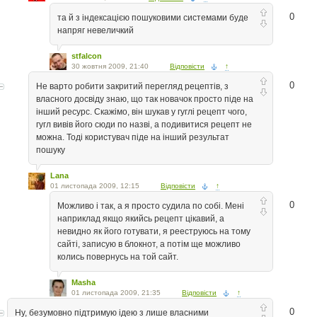
0
та й з індексацією пошуковими системами буде
напряг невеличкий
stfalcon
30 жовтня 2009, 21:40
Відповісти
↑
0
Не варто робити закритий перегляд рецептів, з
власного досвіду знаю, що так новачок просто піде на
інший ресурс. Скажімо, він шукав у гуглі рецепт чого,
гугл вивів його сюди по назві, а подивитися рецепт не
можна. Тоді користувач піде на інший результат
пошуку
Lana
01 листопада 2009, 12:15
Відповісти
↑
0
Можливо і так, а я просто судила по собі. Мені
наприклад якщо якийсь рецепт цікавий, а
невидно як його готувати, я рееструюсь на тому
сайті, записую в блокнот, а потім ще можливо
колись повернусь на той сайт.
Masha
01 листопада 2009, 21:35
Відповісти
↑
0
Ну, безумовно підтримую ідею з лише власними