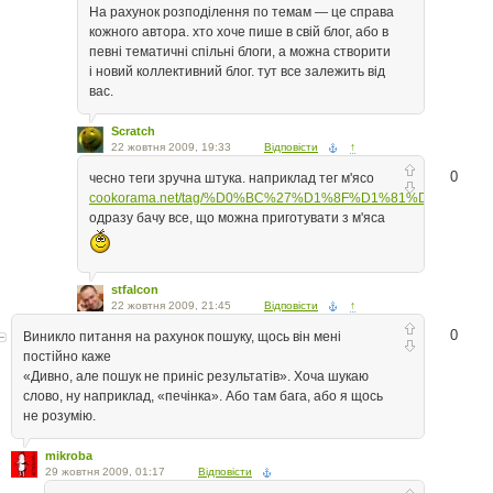
На рахунок розподілення по темам — це справа
кожного автора. хто хоче пише в свій блог, або в
певні тематичні спільні блоги, а можна створити
і новий коллективний блог. тут все залежить від
вас.
Scratch
22 жовтня 2009, 19:33
Відповісти
↑
0
чесно теги зручна штука. наприклад тег м'ясо
cookorama.net/tag/%D0%BC%27%D1%8F%D1%81%D0%BE/
одразу бачу все, що можна приготувати з м'яса
stfalcon
22 жовтня 2009, 21:45
Відповісти
↑
0
Виникло питання на рахунок пошуку, щось він мені
постійно каже
«Дивно, але пошук не приніс результатів». Хоча шукаю
слово, ну наприклад, «печінка». Або там бага, або я щось
не розумію.
mikroba
29 жовтня 2009, 01:17
Відповісти