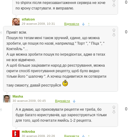
0
то shpinx після перезавантаження сервера не хоче
по крону стартувати. я виправлю.
stfalcon
29 жовтня 2009, 10:31
Відповісти
↑
0
Привіт всім.
Пошук по тегам мені також зручний, єдине, що можна
зробити, це пошук по назві, наприклад " Торт ", " Піца ", "
Коктейль "…
А ще можна зробити пошук по інгредієнтах, адже в тегах
не все відмічено.
А щоб більше зацікавити народ до реєстрування, можна
скрити спосіб приготування рецепту, щоб було видно
тільки його " шапочку ". А хочеш подивитися як сотворити
таку смакоту, давай реєструйся
Masha
30 жовтня 2009, 00:45
Відповісти
0
А я думаю, що приховувати рецепти не треба, бо
буде багато користувачів, що зареєструються тільки
для того, щоб почитати якийсь 1-2 рецепта.
mikroba
30 жовтня 2009, 20:26
Відповісти
↑