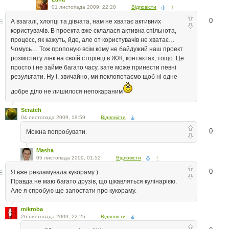
01 листопада 2009, 22:20
Відповісти
↑
0
А взагалі, хлопці та дівчата, нам не хватає активних
користувачів. В проекта вже склалася активна спільнота,
процесс, як кажуть, йде, але от користувачів не хватає…
Чомусь… Тож пропоную всім кому не байдужий наш проект
розміститу лінк на своїй сторінці в ЖЖ, контактах, тощо. Це
просто і не займе багато часу, зате може принести певні
результати. Ну і, звичайно, ми поклопотаємо щоб ні одне
добре діло не лишилося непокараним
Scratch
04 листопада 2009, 19:59
Відповісти
0
Можна попробувати.
Masha
05 листопада 2009, 01:52
Відповісти
↑
0
Я вже рекламувала кукораму )
Правда не маю багато друзів, що цікавляться кулінарією.
Але я спробую ще запостати про кукораму.
mikroba
26 листопада 2009, 22:25
Відповісти