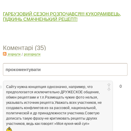
ГАРБУЗОВИЙ СЕЗОН РОЗПОЧАВСЯ!!! КУКОРАМІВЕЦЬ,
ПІДКИНЬ СМАЧНЕНЬКИЙ РЕЦЕПТ!
Коментарі (
35
)
згорнути
/
розгорнути
0
Сайту нужна концепция однозначно, например, что
предпологается исключительно ДРУЖЕСКОЕ общение,
обмен рецептами и т.п.Размещать чужие фото нельзя,
указывать источник рецепта.Уважать всех участников, не
создавать конфликтов из-за рассовой, национальной,
политической и др принадлежности участника.Советую
дописать такую фразу-не критиковать рецепты других
участников, ведь как говорят:«Моя кухня-мой суп»