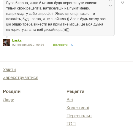
0
Було б гарно, якщо б можна будо переглянути список
тільки своїх рецептів, натиснувши на пункт меню,
наприклад, у себе в профілі. Якщо ця опція вже є, то
покажіть, будь-ласка, я не знайшла.)) Але в будь-якому разі
цю опцію треба винести на примітне місце. Це моя думка
як користувача та веб-дизайнера )))))
Laska
02 червня 2010, 09:36
Відповісти
Увійти
Зареєструватися
Розділи
Рецепти
Люди
Всі
Колективні
Персональні
ТОП