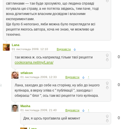
світлинами — так буде зрозуміло, що людина справді
готувала цю страву, а не потягла звідкись, тим паче, тоді
вона ділитиметься власним досвідом і власними
експериментами.
Ще було б непогано, якби можна було переглядати всі
рецепти якогось автора, хоча не знаю, чи можливо це
технічно.
Lana
01 листопада 2009, 12:10
Відповісти
0
так можна ж. ось наприклад тільки твої рецепти
cookorama.net/my/Lana/
stfalcon
01 листопада 2009, 12:33
Відповісти
↑
0
Лана, заходих до себе на сторінку, ну або до іншого
кулінара, в верху зліва є " публікації ", заходиш і
обираєш " блог ", ось там всі рецепти того кулінара.
Masha
01 листопада 2009, 21:40
Відповісти
↑
0
Дяк, я щось проґавила цей момент
Lana