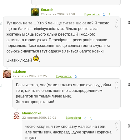
Scratch
20 жовтня 2009, 21:58
Відповісти
↑
0
Тут щось не те… Хто б мені ще сказав, що саме? Я такого
ще не бачив — відвідуваність стабільно росте, а за
жовтень місяць всього кілька реєстрацій і жодного
активного користувача. Перевіряв — реєстрація працює
нормально. Таке враження, шо це велика темна смуга, яка
ось-ось скінчиться і тут одразу з'явиться багато нових і
цікавих людей
.
stfalcon
22 жовтня 2009, 02:25
Відповісти
0
Если честно, мне(может только мне)не очень удобны
тэги, как то не очень понятно с распределением
рецептов по темам(лично мне).
Желаю процветания!
Marinochka
22 жовтня 2009, 12:01
Відповісти
↑
0
чесно кажучи, я теж спочатку жалівся на теги.
але потім звик. насправді, дуже зручна і корисна
штука.