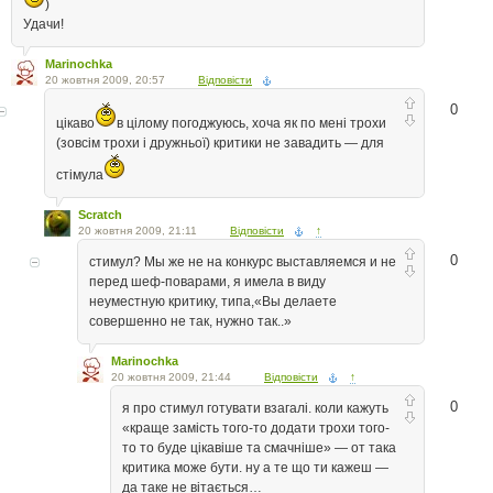
)
Удачи!
Marinochka
20 жовтня 2009, 20:57
Відповісти
0
цікаво
в цілому погоджуюсь, хоча як по мені трохи
(зовсім трохи і дружньої) критики не завадить — для
стімула
Scratch
20 жовтня 2009, 21:11
Відповісти
↑
0
стимул? Мы же не на конкурс выставляемся и не
перед шеф-поварами, я имела в виду
неуместную критику, типа,«Вы делаете
совершенно не так, нужно так..»
Marinochka
20 жовтня 2009, 21:44
Відповісти
↑
0
я про стимул готувати взагалі. коли кажуть
«краще замість того-то додати трохи того-
то то буде цікавіше та смачніше» — от така
критика може бути. ну а те що ти кажеш —
да таке не вітається…