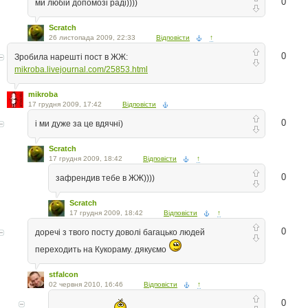
0
ми любій допомозі раді))))
Scratch
26 листопада 2009, 22:33
Відповісти
↑
0
Зробила нарешті пост в ЖЖ:
mikroba.livejournal.com/25853.html
mikroba
17 грудня 2009, 17:42
Відповісти
0
і ми дуже за це вдячні)
Scratch
17 грудня 2009, 18:42
Відповісти
↑
0
зафрендив тебе в ЖЖ))))
Scratch
17 грудня 2009, 18:42
Відповісти
↑
0
доречі з твого посту доволі багацько людей
переходить на Кукораму. дякуємо
stfalcon
02 червня 2010, 16:46
Відповісти
↑
0