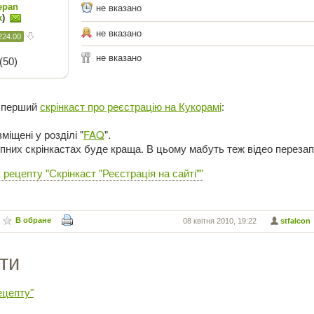
epan
не вказано
k
)
не вказано
224.00
не вказано
(50)
и перший
скрінкаст про реєстрацію на Кукорамі
:
міщені у розділі "
FAQ
".
упних скрінкастах буде краща. В цьому мабуть теж відео переза
рецепту "Скрінкаст "Реєстрація на сайті""
В обране
08 квітня 2010, 19:22
stfalcon
ти
ецепту"