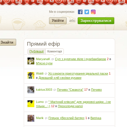
Ми в соцмережах
Увійти
або
Зареєструватися
Прямий ефір
Публікації
Коментарі
MaryanaK
Суп з курячим філе і румбамбаром
2
в
М'ясні супи
Waldi
Усі секрети приготування ідеальної паски
1
в
Домашній хліб своїми руками
kaktus3003
Печиво "Смакота"
17
в
Печиво
Lumo
" Магічний еліксир" для здоровоі шкіри...і не
тільки...;-)
12
в
Прохолодні напої
Marik
Пляцок «Веселий батяр»
1
в
Випічка