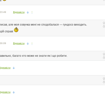
ла
 23:49
Відповісти
↑
писав, але моя озвучка мені не сподобалася — гундосо виходить.
 цій справі
 00:09
Відповісти
↑
авильно, багато хто може не знати як і що робити.
Відповісти
Відповісти