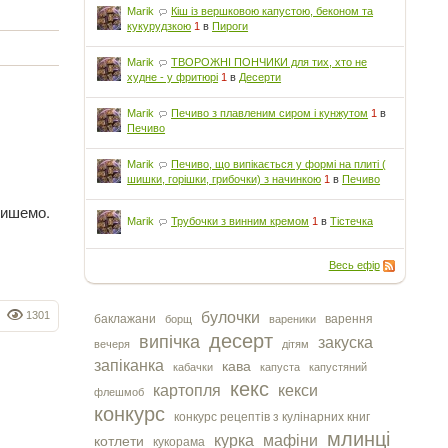
Marik
Кіш із вершковою капустою, беконом та
кукурудзкою
1
в
Пироги
Marik
ТВОРОЖНІ ПОНЧИКИ для тих, хто не
худне - у фритюрі
1
в
Десерти
Marik
Печиво з плавленим сиром і кунжутом
1
в
Печиво
Marik
Печиво, що випікається у формі на плиті (
шишки, горішки, грибочки) з начинкою
1
в
Печиво
пишемо.
Marik
Трубочки з винним кремом
1
в
Тістечка
Весь ефір
1301
булочки
баклажани
варення
борщ
вареники
десерт
випічка
закуска
вечеря
дітям
запіканка
кава
кабачки
капуста
капустяний
кекс
картопля
кекси
флешмоб
конкурс
конкурс рецептів з кулінарних книг
млинці
курка
мафіни
котлети
кукорама