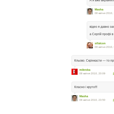
А я вже вирівня
Masha
08 квітня 2010,
відео я давно за
а Сергій профі в
stfalcon
09 квітня 2010,
Кльово. Скрінкасти — то пр
mikroba
08 квітня 2010, 20:09
Класно і круто!!!
Masha
08 квітня 2010, 23:50