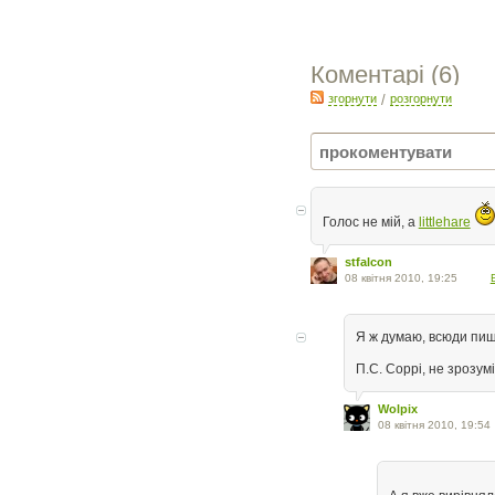
Коментарі (
6
)
згорнути
/
розгорнути
Голос не мій, а
littlehare
stfalcon
08 квітня 2010, 19:25
Я ж думаю, всюди пиш
П.С. Соррі, не зрозум
Wolpix
08 квітня 2010, 19:54