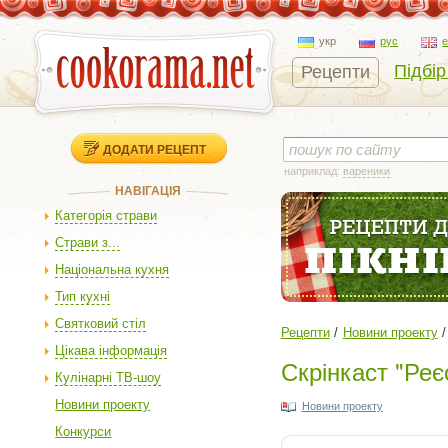
укр
рус
Підбір
Рецепти
ДОДАТИ РЕЦЕПТ
наприклад:
вареники
НАВІГАЦІЯ
Категорія страви
Страви з...
Національна кухня
Тип кухні
Святковий стіл
Рецепти
Новини проекту
Цікава інформація
Скрінкаст "Реє
Кулінарні ТВ-шоу
Новини проекту
Новини проекту
Конкурси