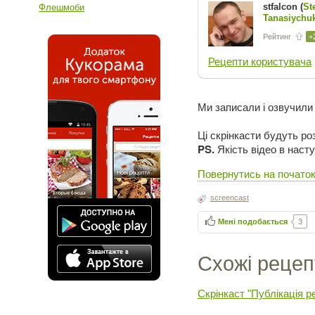
stfalcon (
St
Флешмоби
Tanasiychu
Рейтинг
+
Рецепти користувача
Ми записали і озвучил
Ці скрінкасти будуть роз
PS.
Якість відео в наст
Повернутись на початок 
screencast
Мені подобається
3
Схожі рецеп
Скрінкаст "Публікація р