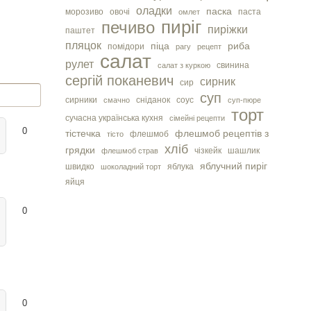
оладки
паска
морозиво
овочі
паста
омлет
пиріг
печиво
пиріжки
паштет
пляцок
піца
риба
помідори
рагу
рецепт
салат
рулет
свинина
салат з куркою
сергiй поканевич
сирник
сир
суп
сирники
сніданок
соус
смачно
суп-пюре
торт
сучасна українська кухня
сімейні рецепти
0
тістечка
флешмоб рецептів з
флешмоб
тісто
хліб
грядки
чізкейк
шашлик
флешмоб страв
яблучний пиріг
швидко
яблука
шоколадний торт
яйця
0
0