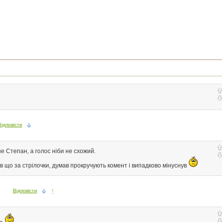
Відповісти
е Степан, а голос ніби не схожий.
ів що за стрілочки, думав прокручують комент і випадково мінуснув
Відповісти
↑