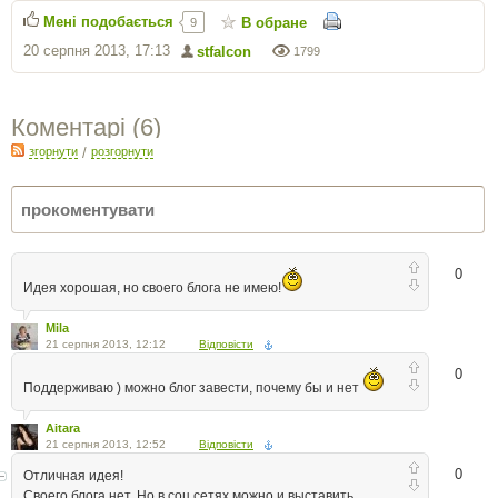
Мені подобається
В обране
9
20 серпня 2013, 17:13
stfalcon
1799
Коментарі (
6
)
згорнути
/
розгорнути
0
Идея хорошая, но своего блога не имею!
Mila
21 серпня 2013, 12:12
Відповісти
0
Поддерживаю ) можно блог завести, почему бы и нет
Aitara
21 серпня 2013, 12:52
Відповісти
0
Отличная идея!
Своего блога нет. Но в соц.сетях можно и выставить.