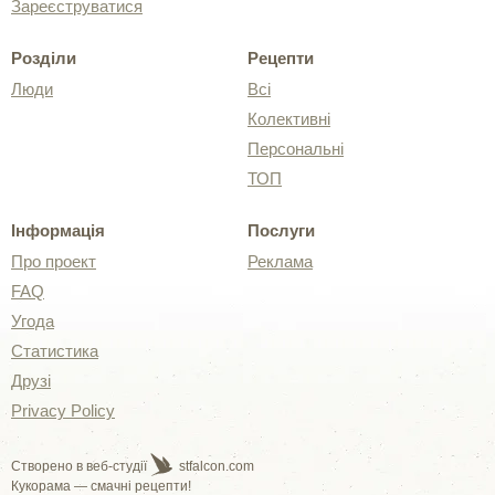
Зареєструватися
Розділи
Рецепти
Люди
Всі
Колективні
Персональні
ТОП
Інформація
Послуги
Про проект
Реклама
FAQ
Угода
Статистика
Друзі
Privacy Policy
Створено в веб-студії
stfalcon.com
Кукорама — смачні рецепти!