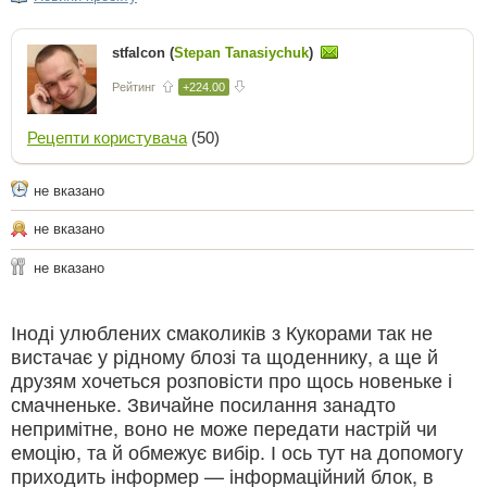
stfalcon (
Stepan Tanasiychuk
)
Рейтинг
+224.00
Рецепти користувача
(50)
не вказано
не вказано
не вказано
Іноді улюблених смаколиків з Кукорами так не
вистачає у рідному блозі та щоденнику, а ще й
друзям хочеться розповісти про щось новеньке і
смачненьке. Звичайне посилання занадто
непримітне, воно не може передати настрій чи
емоцію, та й обмежує вибір. І ось тут на допомогу
приходить інформер — інформаційний блок, в