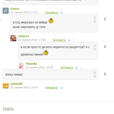
Glaros
22 серпня 2013, 17:31
Відповісти
0
в соц мережах не вийде
вони зарізають ці теги
stfalcon
22 серпня 2013, 17:48
Відповісти
↑
0
а если просто делать перепосты рецептов? я с
удовольствием!
Tetianka
23 серпня 2013, 22:38
Відповісти
↑
0
блогу немає
julinka05
23 серпня 2013, 18:26
Відповісти
Увійти