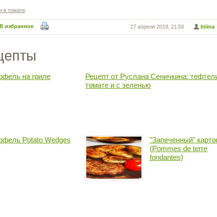
и в томате
В избранное
27 апреля 2019, 21:56
Iriiina
цепты
офель на гриле
Рецепт от Руслана Сеничкина: тефтел
томате и с зеленью
офель Potato Wedges
"Запечeнный" карт
(Pommes de terre
fondantes)