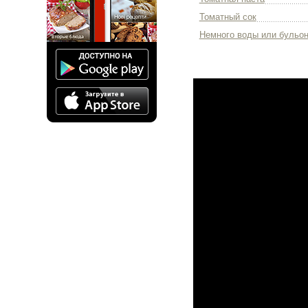
Томатный сок
Немного воды или бульо