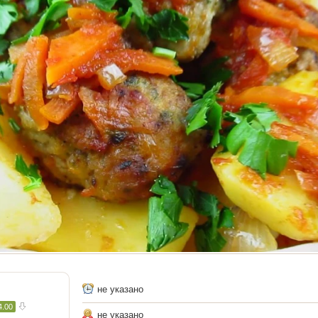
не указано
4.00
не указано