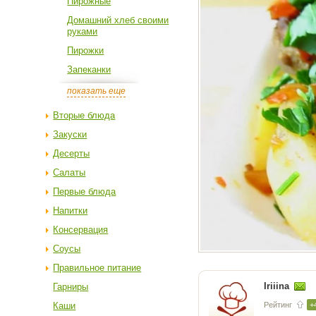
Пирожные
Домашний хлеб своими
руками
Пирожки
Запеканки
показать еще
Вторые блюда
Закуски
Десерты
Салаты
Первые блюда
Напитки
Консервация
Соусы
Правильное питание
Iriiina
Гарниры
Каши
Рейтинг
+