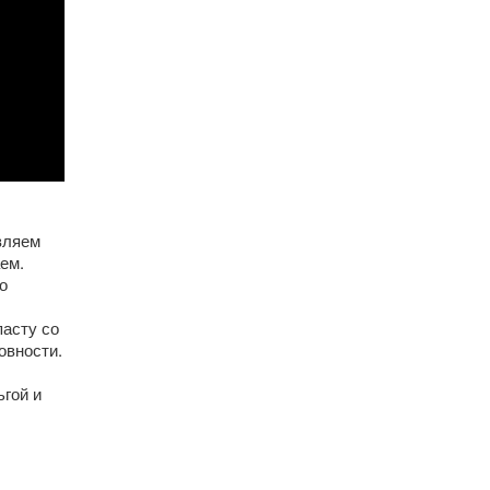
вляем
ем.
о
пасту со
овности.
гой и