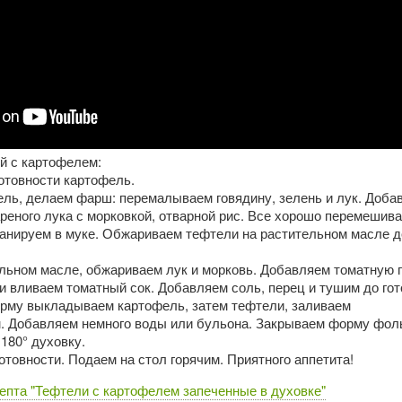
й с картофелем:
отовности картофель.
ель, делаем фарш: перемалываем говядину, зелень и лук. Доба
ареного лука с морковкой, отварной рис. Все хорошо перемешива
анируем в муке. Обжариваем тефтели на растительном масле д
ельном масле, обжариваем лук и морковь. Добавляем томатную 
и вливаем томатный сок. Добавляем соль, перец и тушим до гот
орму выкладываем картофель, затем тефтели, заливаем
. Добавляем немного воды или бульона. Закрываем форму фоль
 180° духовку.
отовности. Подаем на стол горячим. Приятного аппетита!
епта "Тефтели с картофелем запеченные в духовке"