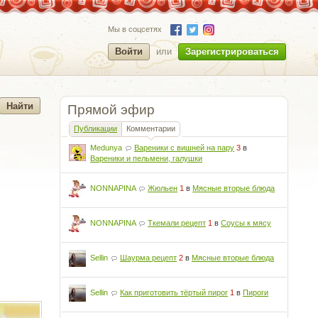
Мы в соцсетях
Войти
или
Зарегистрироваться
Прямой эфир
Публикации
Комментарии
Medunya
Вареники с вишней на пару
3
в
Вареники и пельмени, галушки
NONNAPINA
Жюльен
1
в
Мясные вторые блюда
NONNAPINA
Ткемали рецепт
1
в
Соусы к мясу
Sellin
Шаурма рецепт
2
в
Мясные вторые блюда
Sellin
Как приготовить тёртый пирог
1
в
Пироги