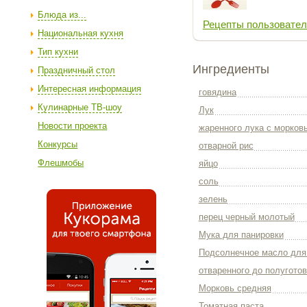
Блюда из...
Рецепты пользовател
Национальная кухня
Тип кухни
Ингредиенты
Праздничный стол
Интересная информация
говядина
Кулинарные ТВ-шоу
Лук
Новости проекта
жаренного лука с морков
Конкурсы
отварной рис
Флешмобы
яйцо
соль
зелень
перец черный молотый
Мука для панировки
Подсолнечное масло для
отваренного до полугото
Морковь средняя
Томатная паста