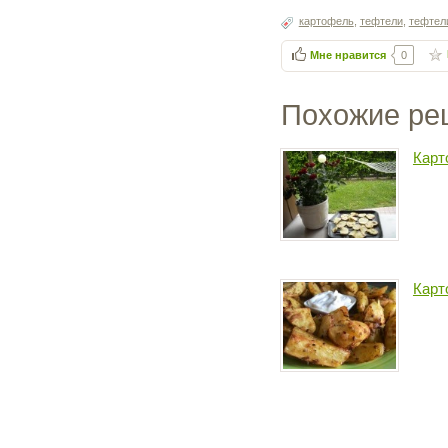
картофель
,
тефтели
,
тефтел
Мне нравится
0
Похожие ре
Карт
Карт