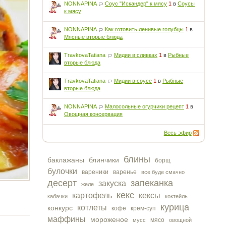
NONNAPINA
Соус "Искандер" к мясу
1
в
Соусы
к мясу
NONNAPINA
Как готовить ленивые голубцы
1
в
Мясные вторые блюда
TravkovaTatiana
Мидии в сливках
1
в
Рыбные
вторые блюда
TravkovaTatiana
Мидии в соусе
1
в
Рыбные
вторые блюда
NONNAPINA
Малосольные огурчики рецепт
1
в
Овощная консервация
Весь эфир
блины
баклажаны
блинчики
борщ
булочки
вареники
варенье
все буде смачно
десерт
запеканка
закуска
желе
кекс
картофель
кексы
кабачки
коктейль
курица
котлеты
конкурс
кофе
крем-суп
маффины
мороженое
мясо
мусс
овощной