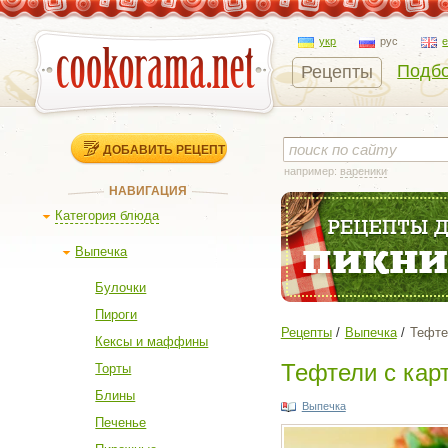
укр
рус
Подбо
Рецепты
ДОБАВИТЬ РЕЦЕПТ
например:
вареники
НАВИГАЦИЯ
Категория блюда
Выпечка
Булочки
Пироги
Рецепты
Выпечка
Тефте
Кексы и маффины
Тефтели с кар
Торты
Блины
Выпечка
Печенье