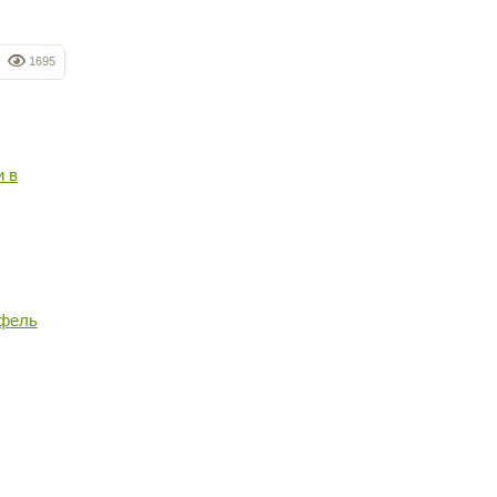
1695
и в
офель