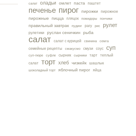
оладьи
омлет
паста
паштет
салат
пирог
печенье
пирожки
пирожное
пирожные
пицца
пляцок
помидоры
пончики
рулет
правильный завтрак
рагу
пудинг
рис
руслан сеничкин
рыба
рулетики
салат
салат с курицей
свинина
семга
суп
семейные рецепты
смузи
соус
смакуємо
сырник
тарт
теплый
суп-пюре
суфле
сырники
торт
хлеб
чизкейк
салат
шашлык
яблочный пирог
яйца
шоколадный торт