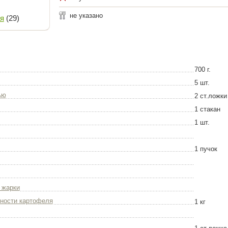
не указано
я
(29)
700 г.
5 шт.
ью
2 ст.ложки
1 стакан
1 шт.
1 пучок
 жарки
вности картофеля
1 кг