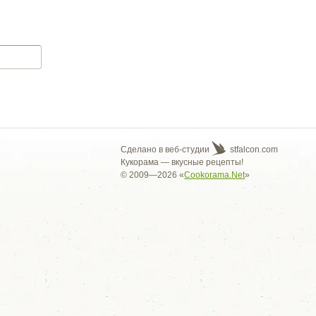
Сделано в веб-студии
stfalcon.com
Кукорама — вкусные рецепты!
© 2009—2026 «
Cookorama.Net
»