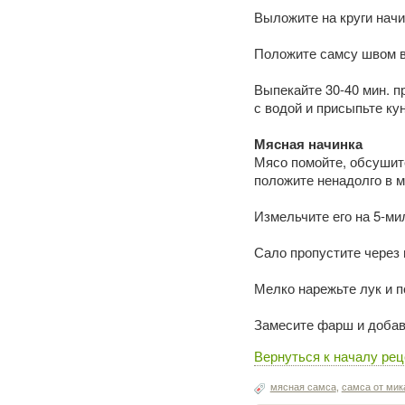
Выложите на круги начи
Положите самсу швом в
Выпекайте 30-40 мин. п
с водой и присыпьте ку
Мясная начинка
Мясо помойте, обсушите
положите ненадолго в м
Измельчите его на 5-м
Сало пропустите через 
Мелко нарежьте лук и п
Замесите фарш и добавьт
Вернуться к началу рец
мясная самса
,
самса от мик