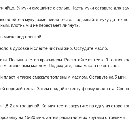
и яйцо. ¾ муки смешайте с солью. Часть муки оставьте для зам
о влейте в муку, замешивая тесто. Подсыпайте муку до тех пор
чным, плотным и не перестанет липнуть.
 в миске под пленкой.
сло в духовке и слейте чистый жир. Остудите масло.
сти. Посыпьте стол крахмалом. Раскатайте из теста 3 тонких кру
ым сливочным маслом. Подождите, пока масло не остынет.
ой пласт и также смажьте топленым маслом. Оставьте на 5 мин.
ьей порцией теста. Затем придайте тесту форму квадрата. Сверн
 1,5-2 см толщиной. Кончик теста закрутите на одну из сторон з
орозилку на 15-20 мин. Затем раскатайте их кругами с тонкими