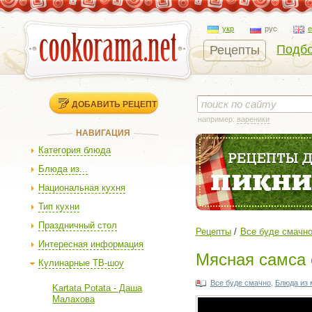
укр
рус
Подбо
Рецепты
ДОБАВИТЬ РЕЦЕПТ
например:
вареники
НАВИГАЦИЯ
Категория блюда
Блюда из...
Национальная кухня
Тип кухни
Праздничный стол
Рецепты
Все буде смачн
Интересная информация
Мясная самса 
Кулинарные ТВ-шоу
Все буде смачно
,
Блюда из 
Kartata Potata - Даша
Малахова