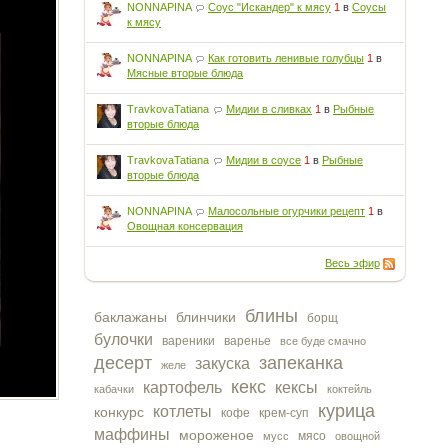
NONNAPINA
Соус "Искандер" к мясу
1
в
Соусы
к мясу
NONNAPINA
Как готовить ленивые голубцы
1
в
Мясные вторые блюда
TravkovaTatiana
Мидии в сливках
1
в
Рыбные
вторые блюда
TravkovaTatiana
Мидии в соусе
1
в
Рыбные
вторые блюда
NONNAPINA
Малосольные огурчики рецепт
1
в
Овощная консервация
Весь эфир
блины
баклажаны
блинчики
борщ
булочки
вареники
варенье
все буде смачно
десерт
запеканка
закуска
желе
кекс
картофель
кексы
кабачки
коктейль
курица
котлеты
конкурс
кофе
крем-суп
маффины
мороженое
мясо
мусс
овощной