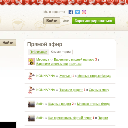
Мы в соцсетях
Войти
или
Зарегистрироваться
Прямой эфир
Публикации
Комментарии
Medunya
Вареники с вишней на пару
3
в
Вареники и пельмени, галушки
NONNAPINA
Жюльен
1
в
Мясные вторые блюда
NONNAPINA
Ткемали рецепт
1
в
Соусы к мясу
Sellin
Шаурма рецепт
2
в
Мясные вторые блюда
Sellin
Как приготовить тёртый пирог
1
в
Пироги