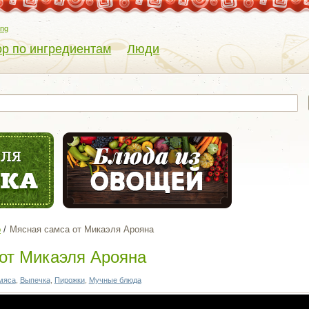
eng
р по ингредиентам
Люди
о
Мясная самса от Микаэля Арояна
от Микаэля Арояна
мяса
,
Выпечка
,
Пирожки
,
Мучные блюда