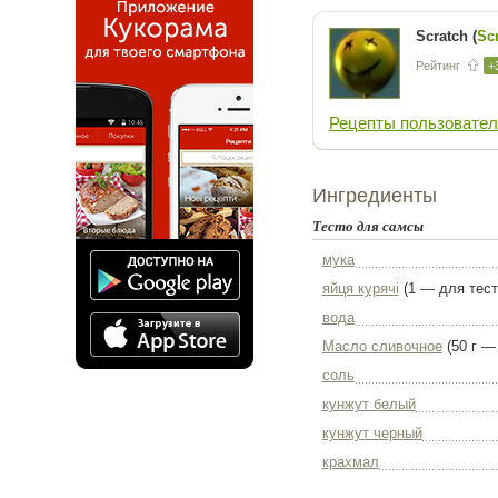
Scratch (
Sc
Рейтинг
+
Рецепты пользовател
Ингредиенты
Тесто для самсы
мука
яйця курячі
(1 — для тест
вода
Масло сливочное
(50 г —
соль
кунжут белый
кунжут черный
крахмал