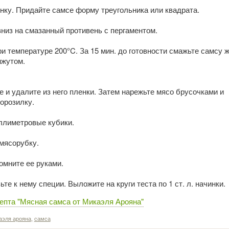
нку. Придайте самсе форму треугольника или квадрата.
низ на смазанный противень с пергаментом.
ри температуре 200°C. За 15 мин. до готовности смажьте самсу 
нжутом.
 и удалите из него пленки. Затем нарежьте мясо брусочками и
орозилку.
иллиметровые кубики.
мясорубку.
омните ее руками.
е к нему специи. Выложите на круги теста по 1 ст. л. начинки.
епта "Мясная самса от Микаэля Арояна"
аэля арояна
,
самса