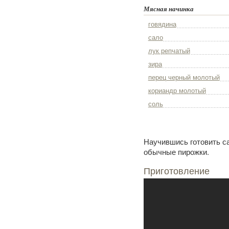
Мясная начинка
говядина
сало
лук репчатый
зира
перец черный молотый
кориандр молотый
соль
Научившись готовить са
обычные пирожки.
Приготовление