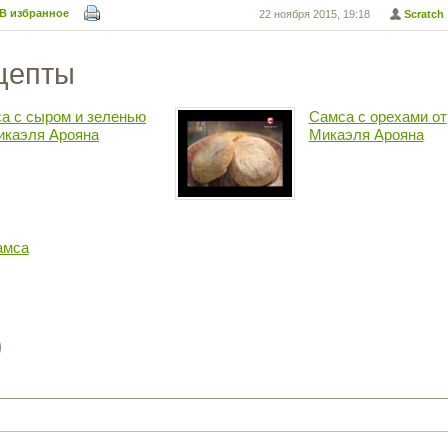
В избранное
22 ноября 2015, 19:18
Scratch
цепты
а с сыром и зеленью
Самса с орехами от
икаэля Арояна
Микаэля Арояна
амса
)