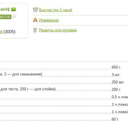
ratch
)
Быстро (до 1 часа)
3637.00
Нормально
Рецепты для духовки
я
(3005)
650 г.
а, 2 — для смазывания)
3 шт.
250 мл
 для теста, 150 г — для слойки)
200 г.
0,5 ч.лож
1 ч.ложк
1 ч.ложк
60 г.