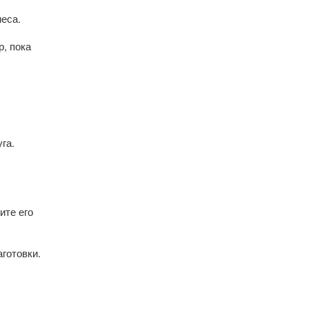
еса.
, пока
га.
ите его
аготовки.