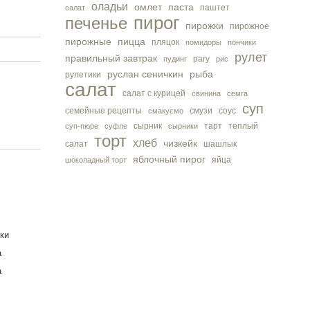
оладьи
омлет
паста
паштет
салат
пирог
печенье
пирожки
пирожное
пирожные
пицца
пляцок
помидоры
пончики
рулет
правильный завтрак
рагу
пудинг
рис
руслан сеничкин
рыба
рулетики
салат
салат с курицей
свинина
семга
суп
семейные рецепты
смузи
соус
смакуємо
сырник
тарт
теплый
суп-пюре
суфле
сырники
торт
хлеб
чизкейк
салат
шашлык
яблочный пирог
яйца
шоколадный торт
ки
а
а