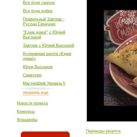
Все буде смачно
Все буде добре
Правильный Завтрак -
Руслан Сеничкин
"Едим дома!" с Юлией
Высоцкой
Завтрак с Юлией Высоцкой
Кулинарная школа «Едим
дома!»
Юлия Высоцкая
Смакуємо
МастерШеф Украина 5
показать еще
Новости проекта
Конкурсы
Флешмобы
Переводы рецепта