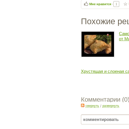
Мне нравится
1
Похожие ре
Самс
от М
Хрустящая и слоеная с
Комментарии (
0
свернуть
/
развернуть