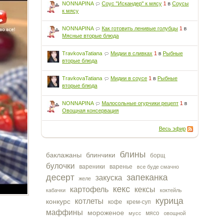
NONNAPINA
Соус "Искандер" к мясу
1
в
Соусы
к мясу
NONNAPINA
Как готовить ленивые голубцы
1
в
Мясные вторые блюда
TravkovaTatiana
Мидии в сливках
1
в
Рыбные
вторые блюда
TravkovaTatiana
Мидии в соусе
1
в
Рыбные
вторые блюда
NONNAPINA
Малосольные огурчики рецепт
1
в
Овощная консервация
Весь эфир
блины
баклажаны
блинчики
борщ
булочки
вареники
варенье
все буде смачно
десерт
запеканка
закуска
желе
кекс
картофель
кексы
кабачки
коктейль
курица
котлеты
конкурс
кофе
крем-суп
маффины
мороженое
мясо
мусс
овощной