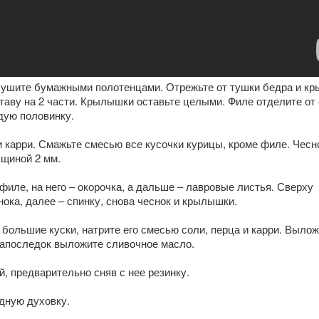
сушите бумажными полотенцами. Отрежьте от тушки бедра и к
таву на 2 части. Крылышки оставьте целыми. Филе отделите от 
дую половинку.
 карри. Смажьте смесью все кусочки курицы, кроме филе. Чесн
лщиной 2 мм.
филе, на него – окорочка, а дальше – лавровые листья. Сверху
нока, далее – спинку, снова чеснок и крылышки.
большие куски, натрите его смесью соли, перца и карри. Выло
Напоследок выложите сливочное масло.
, предварительно сняв с нее резинку.
дную духовку.