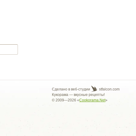
Сделано в веб-студии
stfalcon.com
Кукорама — вкусные рецепты!
© 2009—2026 «
Cookorama.Net
»