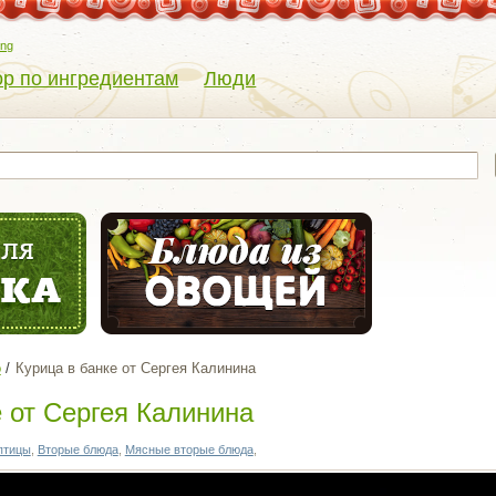
eng
р по ингредиентам
Люди
о
Курица в банке от Сергея Калинина
е от Сергея Калинина
птицы
,
Вторые блюда
,
Мясные вторые блюда
,