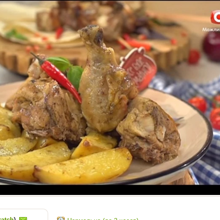
ratch
)