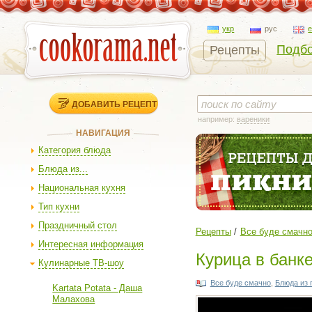
укр
рус
Подбо
Рецепты
ДОБАВИТЬ РЕЦЕПТ
например:
вареники
НАВИГАЦИЯ
Категория блюда
Блюда из...
Национальная кухня
Тип кухни
Праздничный стол
Рецепты
Все буде смачн
Интересная информация
Курица в банк
Кулинарные ТВ-шоу
Все буде смачно
,
Блюда из 
Kartata Potata - Даша
Малахова