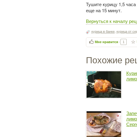
Тушите курицу 1,5 часа
еще на 15 минут.
Вернуться к началу рец
курица в банке
,
курица от се
Мне нравится
1
Похожие ре
Кури
лимо
Запе
лимо
Серг