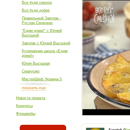
Все буде смачно
Все буде добре
Правильный Завтрак -
Руслан Сеничкин
"Едим дома!" с Юлией
Высоцкой
Завтрак с Юлией Высоцкой
Кулинарная школа «Едим
дома!»
Юлия Высоцкая
Смакуємо
МастерШеф Украина 5
показать еще
Новости проекта
Конкурсы
Флешмобы
Scratch (
Sc