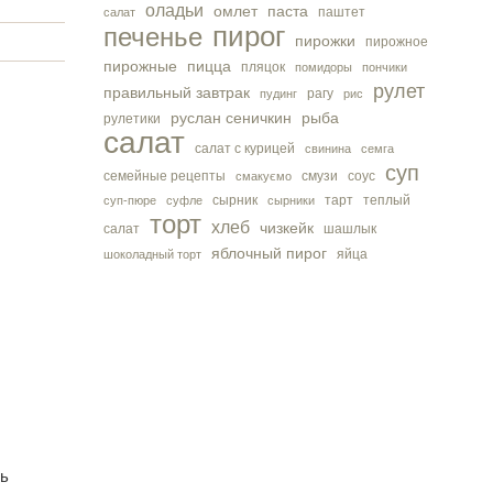
оладьи
омлет
паста
паштет
салат
пирог
печенье
пирожки
пирожное
пирожные
пицца
пляцок
помидоры
пончики
рулет
правильный завтрак
рагу
пудинг
рис
руслан сеничкин
рыба
рулетики
салат
салат с курицей
свинина
семга
суп
семейные рецепты
смузи
соус
смакуємо
сырник
тарт
теплый
суп-пюре
суфле
сырники
торт
хлеб
чизкейк
салат
шашлык
яблочный пирог
яйца
шоколадный торт
ть