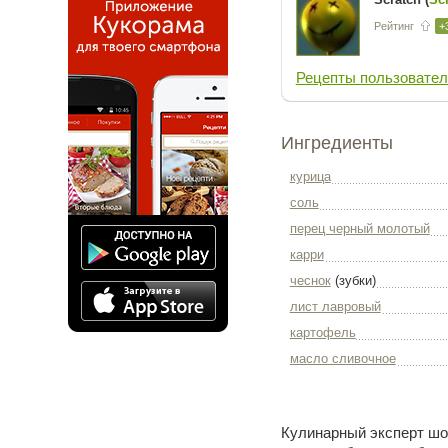
Рейтинг
+
Рецепты пользовател
Ингредиенты
курица
соль
перец черный молотый
карри
чеснок
(зубки)
лист лавровый
картофель
масло сливочное
Кулинарный эксперт шоу