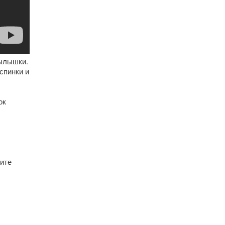
рылышки.
спинки и
ок
жите