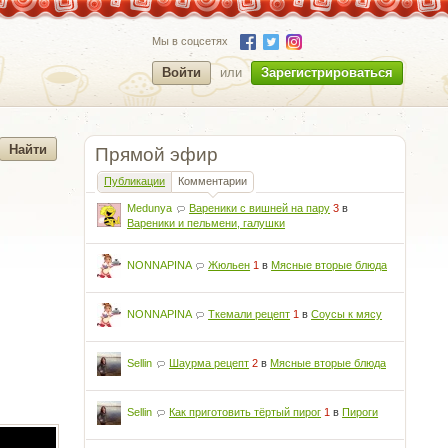
Мы в соцсетях
Войти
или
Зарегистрироваться
Прямой эфир
Публикации
Комментарии
Medunya
Вареники с вишней на пару
3
в
Вареники и пельмени, галушки
NONNAPINA
Жюльен
1
в
Мясные вторые блюда
NONNAPINA
Ткемали рецепт
1
в
Соусы к мясу
Sellin
Шаурма рецепт
2
в
Мясные вторые блюда
Sellin
Как приготовить тёртый пирог
1
в
Пироги