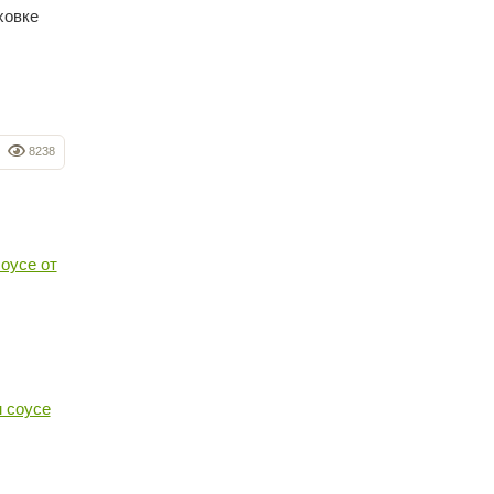
ховке
8238
оусе от
 соусе