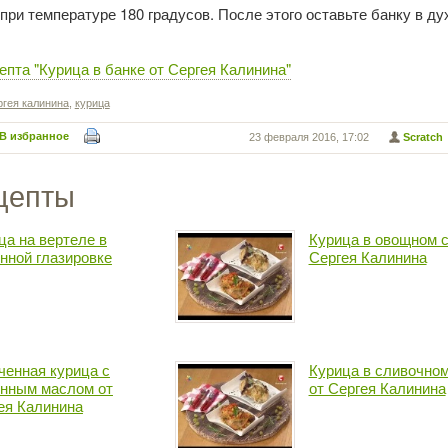
 при температуре 180 градусов. После этого оставьте банку в ду
епта "Курица в банке от Сергея Калинина"
ргея калинина
,
курица
В избранное
23 февраля 2016, 17:02
Scratch
цепты
ца на вертеле в
Курица в овощном с
нной глазировке
Сергея Калинина
ченная курица с
Курица в сливочном
нным маслом от
от Сергея Калинина
ея Калинина